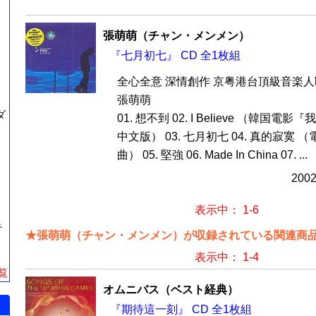
張萌萌（チャン・メンメン）
『七月初七』 CD 全1枚組
全心全意 深情創作 京粤港台頂級音楽人
張萌萌
ダ
01. 想不到 02. I Believe （韓国
中文版） 03. 七月初七 04. 真的寂寞
曲） 05. 堅強 06. Made In China 07. ...
200
表示中： 1-6
テ
★張萌萌（チャン・メンメン）が収録されている関連商品
表示中： 1-4
覧
オムニバス（ベスト経典）
『期待這一刻』 CD 全1枚組