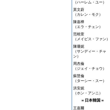
（ハーレム・ユー）
莫文蔚
（カレン・モク）
陳嘉樺
（エラ・チェン）
范曉萱
（メイビス・ファン）
陳珊妮
（サンディー・チャ
ン）
周杰倫
（ジェイ・チョウ）
蘇慧倫
（ターシー・スー）
洪安妮
（ホン・アンニ）
= 日本韓国 =
王嘉爾