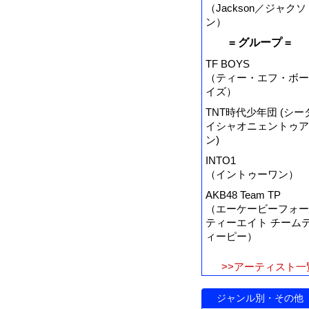
（Jackson／ジャクソ
ン）
= グループ =
TF BOYS
（ティー・エフ・ボー
イズ）
TNT時代少年団 (シー
イシャオニェントゥア
ン)
INTO1
（イントゥーワン）
AKB48 Team TP
（エーケービーフォー
ティーエイト チーム
ィーピー）
>>アーティスト一
ジャンル別・その他