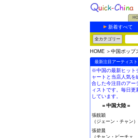
新着すべて
HOME
＞
中国ポップ
最新注目アーティスト
※中国の最新ヒット
ャートと当店人気を
合した今注目のアー
ィストです。毎日更
しています。
= 中国大陸 =
張靚穎
（ジェーン・チャン）
張碧晨
（チャン・ビーチェ