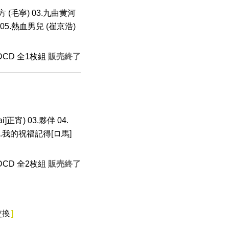
方 (毛寧) 03.九曲黄河
 05.熱血男兒 (崔京浩)
HDCD 全1枚組
販売終了
i]正宵) 03.夥伴 04.
7.我的祝福記得[ロ馬]
HDCD 全2枚組
販売終了
交換
]
。