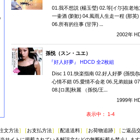
01.我不想説 (楊玉瑩) 02.等[イ尓]在老地
一壷酒 (劉歓) 04.風雨人生走一程 (那英)
=
06.所有的往事 (甘萍) ...
2002年 
孫悦（スン・ユエ）
『好人好夢』 HDCD 全2枚組
Disc 1 01.快楽指南 02.好人好夢 (孫悦/[ta
心情不錯 05.愛情不会老 06.兄弟姐妹 0
08.[ロ黒]秋麗 （孫悦/王...
1999年 
表示中： 1-4
注文方法
]
[
お支払方法
]
[
配送送料
]
[
お荷物追跡
]
[
ご返品
当サイトに掲載されている解説文などの無断転載を禁止します