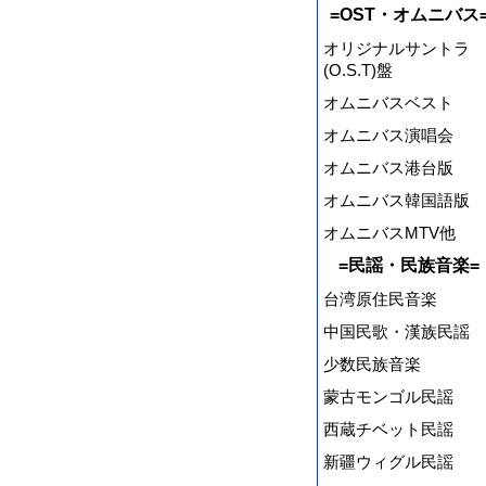
=OST・オムニバス
オリジナルサントラ
(O.S.T)盤
オムニバスベスト
オムニバス演唱会
オムニバス港台版
オムニバス韓国語版
オムニバスMTV他
=民謡・民族音楽=
台湾原住民音楽
中国民歌・漢族民謡
少数民族音楽
蒙古モンゴル民謡
西蔵チベット民謡
新疆ウィグル民謡