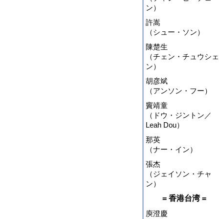
ン）
許嵩
（シュー・ソン）
陳楚生
（チェン・チュウシェ
ン）
胡彦斌
（アンソン・フー）
竇靖童
（ドウ・ジントン／
Leah Dou）
那英
（ナー・イン）
張杰
（ジェイソン・チャ
ン）
= 香港台湾 =
庾澄慶