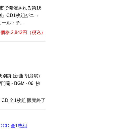
州市で開催される第16
』CD1枚組がニュ
ル・チ...
格 2,842円（税込）
. 訣別詩 (新曲 胡彦斌)
雁門關 - BGM - 06. 拂
年 CD 全1枚組
販売終了
DCD 全1枚組