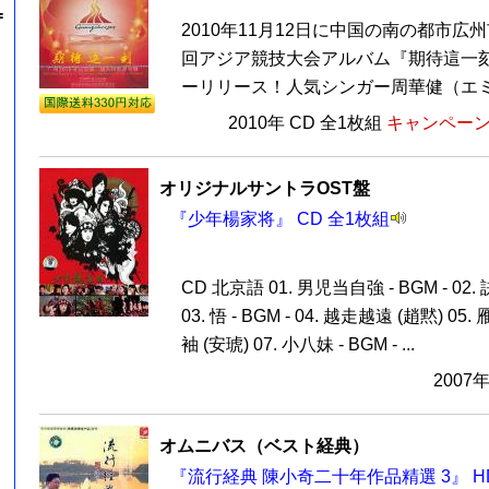
=
2010年11月12日に中国の南の都市広
回アジア競技大会アルバム『期待這一刻
ーリリース！人気シンガー周華健（エミー
2010年 CD 全1枚組
キャンペーン価
オリジナルサントラOST盤
『少年楊家将』 CD 全1枚組
CD 北京語 01. 男児当自強 - BGM - 02
03. 悟 - BGM - 04. 越走越遠 (趙黙) 05. 
袖 (安琥) 07. 小八妹 - BGM - ...
2007
オムニバス（ベスト経典）
『流行経典 陳小奇二十年作品精選 3』 H