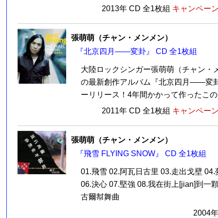
2013年 CD 全1枚組
キャンペーン価
張萌萌（チャン・メンメン）
『北京四月――変卦』 CD 全1枚組
大陸ロックシンガー張萌萌（チャン・メ
の最新創作アルバム『北京四月――変卦』
ーリリース！4年間かかって作ったこのア
2011年 CD 全1枚組
キャンペーン価
張萌萌（チャン・メンメン）
『飛雪 FLYING SNOW』 CD 全1枚組
01.飛雪 02.阿瓦日古里 03.走出戈壁 0
06.決心 07.堅強 08.我在街上[jian]到一
古爾幇舞曲
2004