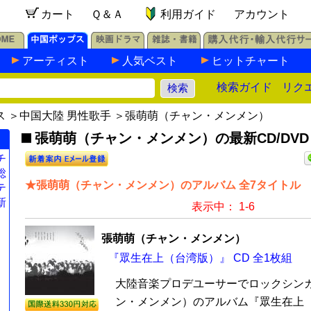
カート
Ｑ＆Ａ
利用ガイド
アカウント
アーティスト
人気ベスト
ヒットチャート
検索ガイド
リク
ス
＞
中国大陸 男性歌手
＞張萌萌（チャン・メンメン）
張萌萌（チャン・メンメン）の最新CD/DVD
チ
総
★張萌萌（チャン・メンメン）のアルバム 全7タイトル
テ
新
表示中： 1-6
張萌萌（チャン・メンメン）
『眾生在上（台湾版）』 CD 全1枚組
大陸音楽プロデユーサーでロックシン
ン・メンメン）のアルバム『眾生在上（