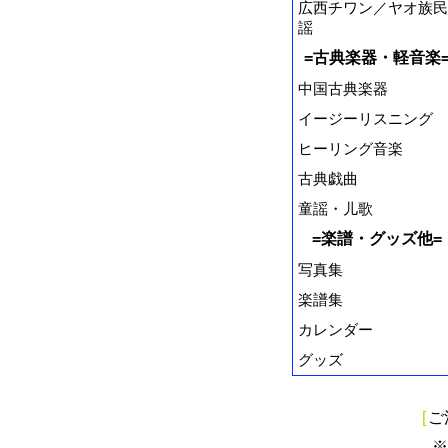
広西チワン／ヤオ族民
謡
=古典楽器・軽音楽
中国古典楽器
イージーリスニング
ヒーリング音楽
古典戯曲
童謡・儿歌
=楽譜・グッズ他=
写真集
楽譜集
カレンダー
グッズ
[
ご
※