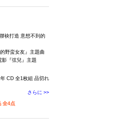
聯袂打造 意想不到的
電影『我的野蛮女友』主題曲
 （電影『弦兒』主題
2年 CD 全1枚組
品切れ
さらに >>
 全4点