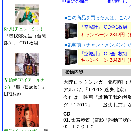
<<最近の商品
張萌萌（チ
■この商品を買った人は、こん
『空城計』 CD全1枚組
鄭興(チェン・シン)
キャンペーン 2842円
『尋找鄭先生（台湾
版）』 CD1枚組
■張萌萌（チャン・メンメン）
『空城計』 CD全1枚組
キャンペーン 2842円
収録内容
艾爾肯(アイアールカ
大陸ロックシンガー張萌萌（チ
ン)
『鷹（Eagle）』
アルバム『12012 迷失北京』
LP1枚組
今作は、映画『誰動了我的琴
グ「12012」、「迷失北京」
CD
01. 命若琴弦（電影『誰動了我
02. １２Ｏ１２
秦昊(チン・ハオ)
『簪