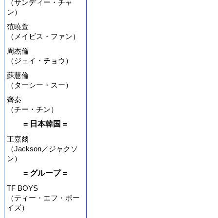
（サンディー・チャ
ン）
范曉萱
（メイビス・ファン）
周杰倫
（ジェイ・チョウ）
蘇慧倫
（ターシー・スー）
齊秦
（チー・チン）
= 日本韓国 =
王嘉爾
（Jackson／ジャクソ
ン）
= グループ =
TF BOYS
（ティー・エフ・ボー
イズ）