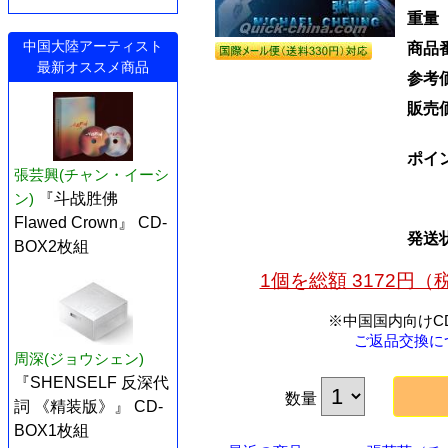
重量
中国大陸アーティスト
商品
最新オススメ商品
参考
販売
ポイ
張芸興(チャン・イーシ
ン)
『斗战胜佛
Flawed Crown』 CD-
発送
BOX2枚組
1個を総額 3172円
※中国国内向けC
ご返品交換に
周深(ジョウシェン)
『SHENSELF 反深代
数量
詞 《精装版》』 CD-
BOX1枚組