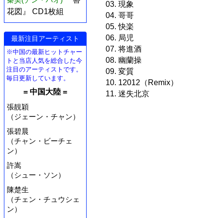
03. 現象
花図』 CD1枚組
04. 哥哥
05. 快楽
06. 局児
最新注目アーティスト
07. 将進酒
※中国の最新ヒットチャー
08. 幽蘭操
トと当店人気を総合した今
注目のアーティストです。
09. 変質
毎日更新しています。
10. 12012（Remix）
= 中国大陸 =
11. 迷失北京
張靚穎
（ジェーン・チャン）
張碧晨
（チャン・ビーチェ
ン）
許嵩
（シュー・ソン）
陳楚生
（チェン・チュウシェ
ン）