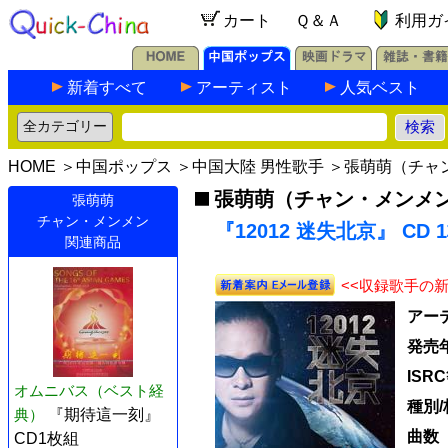
カート
Ｑ＆Ａ
利用ガ
新着すべて
アーティスト
人気ベスト
HOME
＞
中国ポップス
＞
中国大陸 男性歌手
＞
張萌萌（チャ
張萌萌（チャン・メンメ
張萌萌
チャン・メンメン
『12012 迷失北京』 CD 
関連商品
<<収録歌手の
アー
発売
ISR
オムニバス（ベスト経
種別/
典）
『期待這一刻』
曲数
CD1枚組