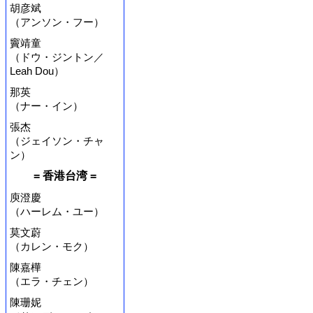
胡彦斌
（アンソン・フー）
竇靖童
（ドウ・ジントン／
Leah Dou）
那英
（ナー・イン）
張杰
（ジェイソン・チャ
ン）
= 香港台湾 =
庾澄慶
（ハーレム・ユー）
莫文蔚
（カレン・モク）
陳嘉樺
（エラ・チェン）
陳珊妮