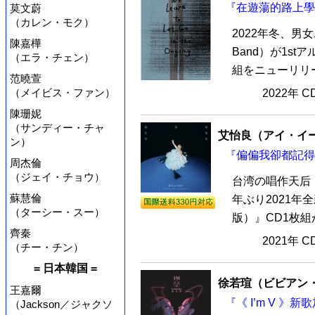
『在遊蕩的路上學
莫文蔚
（カレン・モク）
2022年冬、男
陳嘉樺
Band）が1s
（エラ・チェン）
組をニューリリー
范曉萱
（メイビス・ファン）
2022年 
陳珊妮
（サンディー・チャ
艾怡良（アイ・イーリ
ン）
『偏偏我卻都記得
周杰倫
（ジェイ・チョウ）
台湾の唱作天后 
蘇慧倫
年ぶり2021
（ターシー・スー）
版）』CD1枚組
齊秦
2021年 
（チー・チン）
= 日本韓国 =
徐若瑄（ビビアン
王嘉爾
『《 I’m V 》
（Jackson／ジャクソ