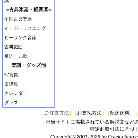
謡
=古典楽器・軽音楽=
中国古典楽器
イージーリスニング
ヒーリング音楽
古典戯曲
童謡・儿歌
=楽譜・グッズ他=
写真集
楽譜集
カレンダー
グッズ
[
ご注文方法
]
[
お支払方法
]
[
配送送料
]
[
※当サイトに掲載されている解説文など
特定商取引法に基づ
Copyright ©2001-2026 by Quick-china.c