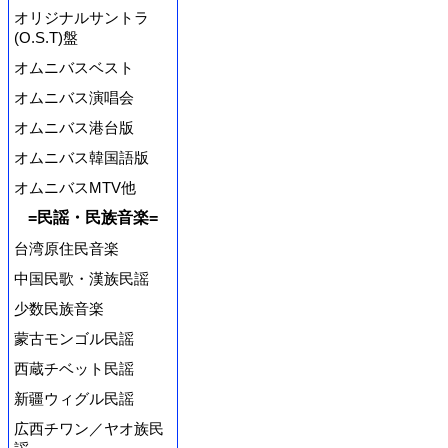
オリジナルサントラ
(O.S.T)盤
オムニバスベスト
オムニバス演唱会
オムニバス港台版
オムニバス韓国語版
オムニバスMTV他
=民謡・民族音楽=
台湾原住民音楽
中国民歌・漢族民謡
少数民族音楽
蒙古モンゴル民謡
西蔵チベット民謡
新疆ウィグル民謡
広西チワン／ヤオ族民