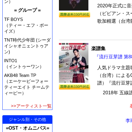
ン）
2020年正式に
= グループ =
（ビビアン・スー
TF BOYS
歌加精選（台湾版
（ティー・エフ・ボー
イズ）
TNT時代少年団 (シーダ
イシャオニェントゥア
楽譜集
ン)
『流行豆芽譜 第8
INTO1
（イントゥーワン）
人気ドラマ主題
（台湾）による
AKB48 Team TP
（エーケービーフォー
譜）『流行豆芽譜
ティーエイト チームテ
2018年 五線
ィーピー）
>>アーティスト一覧
ジャンル別・その他
李
=OST・オムニバス=