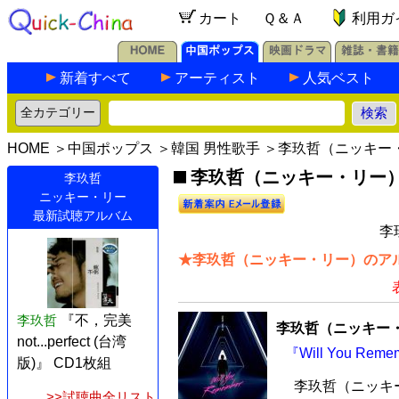
カート
Ｑ＆Ａ
利用ガ
新着すべて
アーティスト
人気ベスト
HOME
＞
中国ポップス
＞
韓国 男性歌手
＞李玖哲（ニッキー
李玖哲（ニッキー・リー）の
李玖哲
ニッキー・リー
最新試聴アルバム
李
★李玖哲（ニッキー・リー）のアル
李玖哲
『不，完美
李玖哲（ニッキー
not...perfect (台湾
『Will You R
版)』 CD1枚組
李玖哲（ニッキー
>>試聴曲全リスト