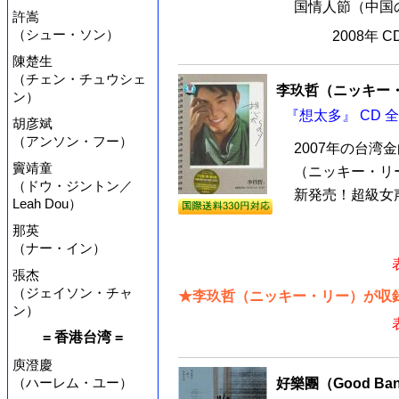
国情人節（中国の
許嵩
（シュー・ソン）
2008年 
陳楚生
（チェン・チュウシェ
李玖哲（ニッキー
ン）
『想太多』 CD 
胡彦斌
（アンソン・フー）
2007年の台
竇靖童
（ニッキー・リ
（ドウ・ジントン／
新発売！超級女声
Leah Dou）
那英
（ナー・イン）
張杰
（ジェイソン・チャ
★李玖哲（ニッキー・リー）が収録
ン）
= 香港台湾 =
庾澄慶
（ハーレム・ユー）
好樂團（Good Ba