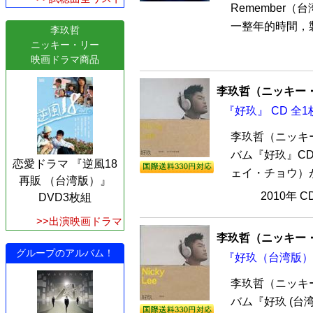
Remember
一整年的時間，製
李玖哲
ニッキー・リー
映画ドラマ商品
李玖哲（ニッキー
『好玖』 CD 全1
李玖哲（ニッキ
バム『好玖』C
恋愛ドラマ 『逆風18
ェイ・チョウ）が
再販 （台湾版）』
2010年 
DVD3枚組
>>出演映画ドラマ
李玖哲（ニッキー
グループのアルバム！
『好玖（台湾版）』
李玖哲（ニッキ
バム『好玖 (台