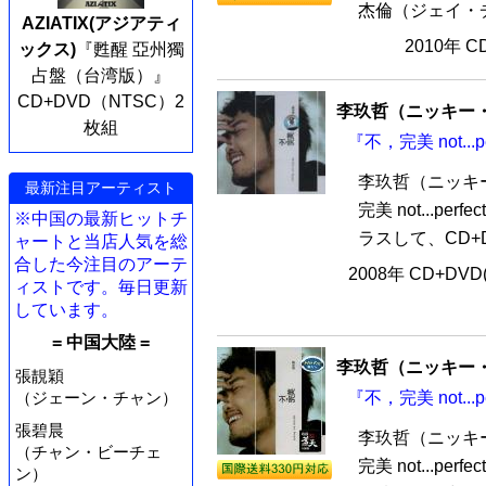
杰倫（ジェイ・チ
AZIATIX(アジアティ
2010年 
ックス)
『甦醒 亞州獨
占盤（台湾版）』
CD+DVD（NTSC）2
李玖哲（ニッキー
枚組
『不，完美 not...p
李玖哲（ニッキ
最新注目アーティスト
完美 not...
※中国の最新ヒットチ
ラスして、CD+
ャートと当店人気を総
合した今注目のアーテ
2008年 CD+DVD
ィストです。毎日更新
しています。
= 中国大陸 =
李玖哲（ニッキー
張靚穎
（ジェーン・チャン）
『不，完美 not...p
張碧晨
李玖哲（ニッキ
（チャン・ビーチェ
完美 not...p
ン）