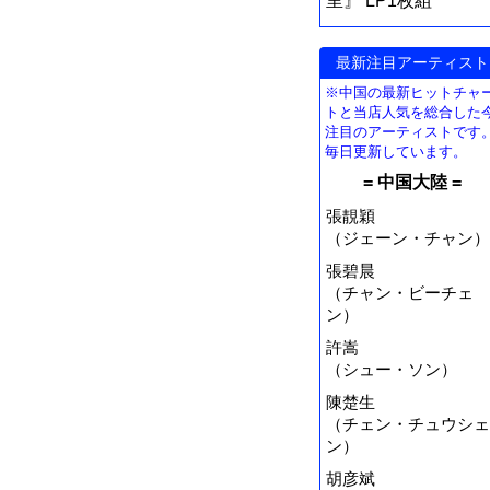
里』 LP1枚組
最新注目アーティスト
※中国の最新ヒットチャ
トと当店人気を総合した
注目のアーティストです
毎日更新しています。
= 中国大陸 =
張靚穎
（ジェーン・チャン）
張碧晨
（チャン・ビーチェ
ン）
許嵩
（シュー・ソン）
陳楚生
（チェン・チュウシェ
ン）
胡彦斌