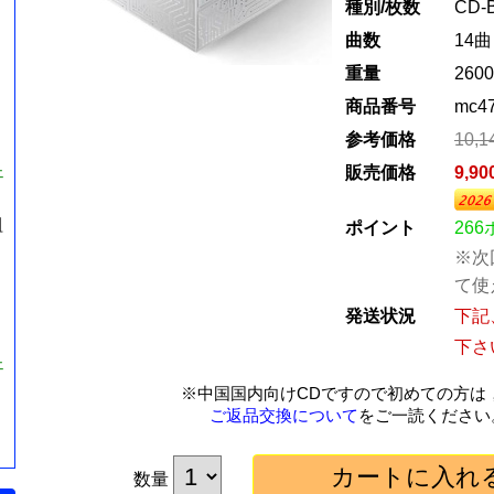
種別/枚数
CD-
曲数
14曲
重量
2600
商品番号
mc4
参考価格
10,
ェ
販売価格
9,9
組
ポイント
26
※次
て使
発送状況
下記
下さ
ェ
※中国国内向けCDですので初めての方は
ご返品交換について
をご一読ください
数量