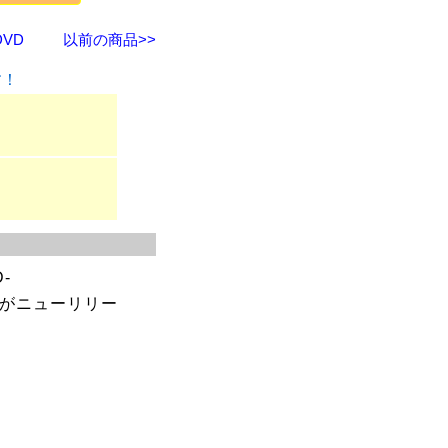
VD
以前の商品>>
す！
-
枚組がニューリリー