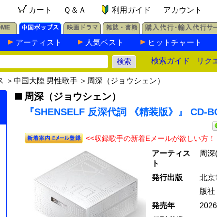
カート
Ｑ＆Ａ
利用ガイド
アカウント
アーティスト
人気ベスト
ヒットチャート
検索ガイド
リク
ス
＞
中国大陸 男性歌手
＞
周深（ジョウシェン）
周深（ジョウシェン）
『SHENSELF 反深代詞 《精装版》』 CD-B
<<収録歌手の新着Eメールが欲しい方！
アーティス
周深
ト
発行出版
北京
版社
発売年
202