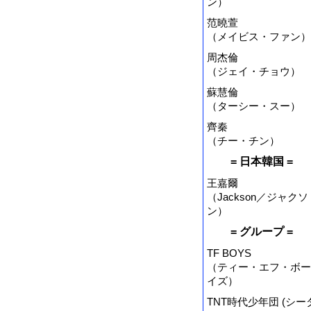
ン）
范曉萱
（メイビス・ファン）
周杰倫
（ジェイ・チョウ）
蘇慧倫
（ターシー・スー）
齊秦
（チー・チン）
= 日本韓国 =
王嘉爾
（Jackson／ジャクソ
ン）
= グループ =
TF BOYS
（ティー・エフ・ボー
イズ）
TNT時代少年団 (シー