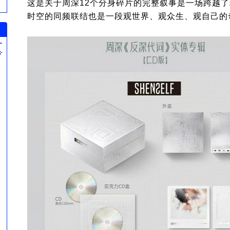
这是关于周深12个分身碎片的完整叙事是一场跨越
时空的同频联结也是一段观世界、观众生、观自己的
ー
今
。