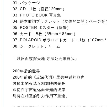
01. パッケージ
02. CD：1枚（直径120mm）
03. PHOTO BOOK 写真集
04. 絵本歌詞ブックレット（立体的に開くページを
05. POSTER ポスター（折畳）
06. カード：5枚（55mm * 85mm）
07. POLAROID ポラロイドカード：1枚（107mm *
08. シークレットチャーム
簪
「以反面窥探天地 寻深处无限自我」
200年后的世界
200年前的《反深代词》里共鸣过的歌声
碰撞出的火花互相辉映的光亮
即使在宇宙遥远而未知的彼岸
终将在相互的引力作用下重逢。