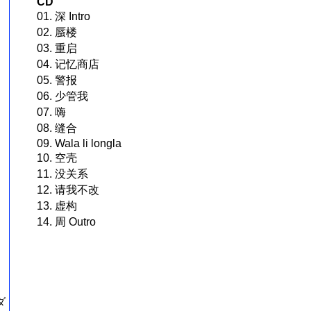
CD
01. 深 Intro
02. 蜃楼
03. 重启
04. 记忆商店
05. 警报
06. 少管我
07. 嗨
08. 缝合
09. Wala li longla
10. 空壳
11. 没关系
12. 请我不改
13. 虚构
14. 周 Outro
ダ