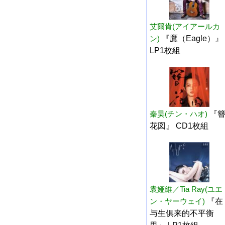
艾爾肯(アイアールカ
ン)
『鷹（Eagle）』
LP1枚組
秦昊(チン・ハオ)
『
花図』 CD1枚組
袁娅維／Tia Ray(ユエ
ン・ヤーウェイ)
『在
与生俱来的不平衡