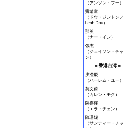
（アンソン・フー）
竇靖童
（ドウ・ジントン／
Leah Dou）
那英
（ナー・イン）
張杰
（ジェイソン・チャ
ン）
= 香港台湾 =
庾澄慶
（ハーレム・ユー）
莫文蔚
（カレン・モク）
陳嘉樺
（エラ・チェン）
陳珊妮
（サンディー・チャ