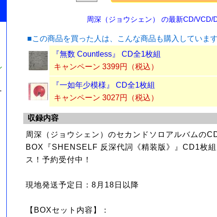
周深（ジョウシェン） の最新CD/VCD/D
■この商品を買った人は、こんな商品も購入していま
『無数 Countless』 CD全1枚組
キャンペーン 3399円（税込）
シ
『一如年少模様』 CD全1枚組
-
キャンペーン 3027円（税込）
収録内容
周深（ジョウシェン）のセカンドソロアルバムのCD
BOX『SHENSELF 反深代詞《精装版》』CD1
ス！予約受付中！
現地発送予定日：8月18日以降
【BOXセット内容】：