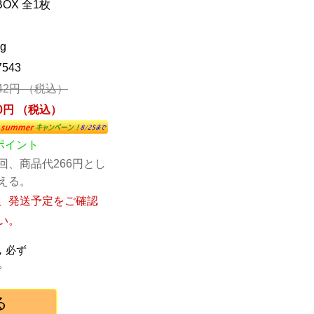
BOX 全1枚
g
7543
142円 （税込）
00円 （税込）
6ポイント
回、商品代266円とし
える。
、発送予定をご確認
い。
，必ず
。