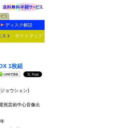
ディスク解説
エスト
サイトマップ
OX 1枚組
(ジョウシェン)
電視芸術中心音像出
6年