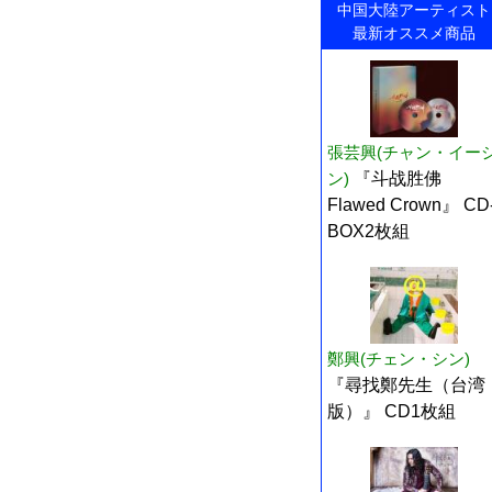
中国大陸アーティスト
最新オススメ商品
張芸興(チャン・イー
ン)
『斗战胜佛
Flawed Crown』 CD
BOX2枚組
鄭興(チェン・シン)
『尋找鄭先生（台湾
版）』 CD1枚組