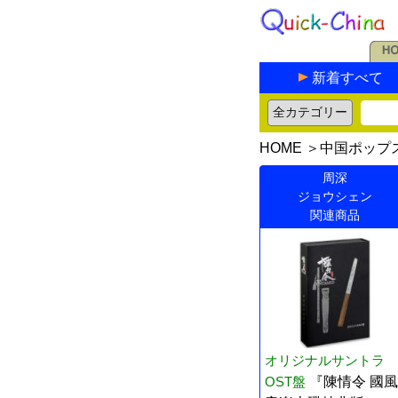
新着すべて
HOME
＞
中国ポップ
周深
ジョウシェン
関連商品
オリジナルサントラ
OST盤
『陳情令 國風