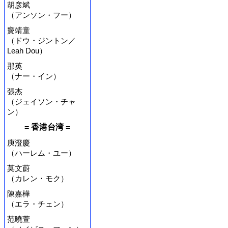
胡彦斌
（アンソン・フー）
竇靖童
（ドウ・ジントン／
Leah Dou）
那英
（ナー・イン）
張杰
（ジェイソン・チャ
ン）
= 香港台湾 =
庾澄慶
（ハーレム・ユー）
莫文蔚
（カレン・モク）
陳嘉樺
（エラ・チェン）
范曉萱