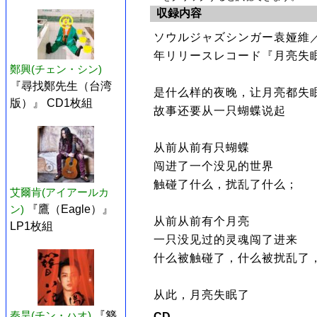
収録内容
ソウルジャズシンガー袁娅維／T
年リリースレコード『月亮失眠
鄭興(チェン・シン)
『尋找鄭先生（台湾
是什么样的夜晚，让月亮都失
版）』 CD1枚組
故事还要从一只蝴蝶说起
从前从前有只蝴蝶
闯进了一个没见的世界
触碰了什么，扰乱了什么；
艾爾肯(アイアールカ
ン)
『鷹（Eagle）』
从前从前有个月亮
LP1枚組
一只没见过的灵魂闯了进来
什么被触碰了，什么被扰乱了
从此，月亮失眠了
秦昊(チン・ハオ)
『簪
CD