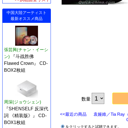
中国大陸アーティスト
最新オススメ商品
張芸興(チャン・イーシ
ン)
『斗战胜佛
Flawed Crown』 CD-
BOX2枚組
数量
周深(ジョウシェン)
『SHENSELF 反深代
<<最近の商品
袁娅維／Tia R
詞 《精装版》』 CD-
BOX1枚組
をクリックすると試聴できます。