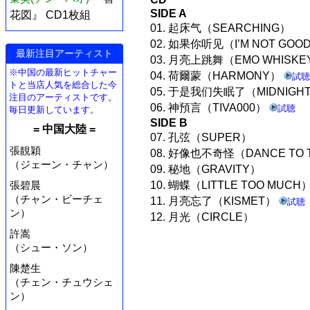
SIDE A
花図』 CD1枚組
01. 起床气（SEARCHING）
02. 如果你听见（I’M NOT GOO
最新注目アーティスト
03. 月亮上跳舞（EMO WHISK
※中国の最新ヒットチャー
04. 荷爾蒙（HARMONY）
試聴
トと当店人気を総合した今
05. 于是我们失眠了（MIDNIGH
注目のアーティストです。
06. 神預言（TIVA000）
試聴
毎日更新しています。
SIDE B
= 中国大陸 =
07. 孔弦（SUPER）
張靚穎
08. 好像也不奇怪（DANCE TO 
（ジェーン・チャン）
09. 秘地（GRAVITY）
10. 蝴蝶（LITTLE TOO MUCH
張碧晨
（チャン・ビーチェ
11. 月亮忘了（KISMET）
試聴
ン）
12. 月光（CIRCLE）
許嵩
（シュー・ソン）
陳楚生
（チェン・チュウシェ
ン）