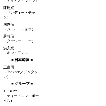
（メイビス・ファン）
陳珊妮
（サンディー・チャ
ン）
周杰倫
（ジェイ・チョウ）
蘇慧倫
（ターシー・スー）
洪安妮
（ホン・アンニ）
= 日本韓国 =
王嘉爾
（Jackson／ジャクソ
ン）
= グループ =
TF BOYS
（ティー・エフ・ボー
イズ）