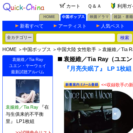
カート
Ｑ＆Ａ
利用ガ
新着すべて
アーティスト
人気ベスト
HOME
＞
中国ポップス
＞
中国大陸 女性歌手
＞
袁娅維／Tia
袁娅維／Tia Ray（ユ
袁娅維／Tia Ray
ユエン・ヤーウェイ
『月亮失眠了』 LP 1枚組
最新試聴アルバム
<<収録歌手の
袁娅維／Tia Ray
『在
与生俱来的不平衡
里』 LP1枚組
>>試聴曲全リスト