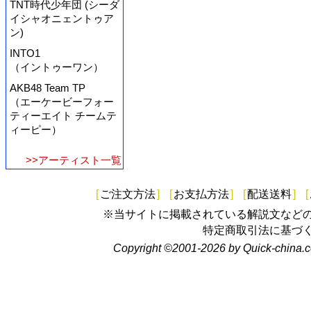
TNT時代少年団 (シーダ
イシャオニェントゥア
ン)
INTO1
（イントゥーワン）
AKB48 Team TP
（エーケービーフォー
ティーエイト チームテ
ィーピー）
>>アーティスト一覧
[
ご注文方法
]
[
お支払方法
]
[
配送送料
]
[
※当サイトに掲載されている解説文など
特定商取引法に基づ
Copyright ©2001-2026 by Quick-china.c