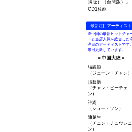
購版）（台湾版）』
CD1枚組
最新注目アーティスト
※中国の最新ヒットチャ
トと当店人気を総合した
注目のアーティストです
毎日更新しています。
= 中国大陸 =
張靚穎
（ジェーン・チャン）
張碧晨
（チャン・ビーチェ
ン）
許嵩
（シュー・ソン）
陳楚生
（チェン・チュウシェ
ン）