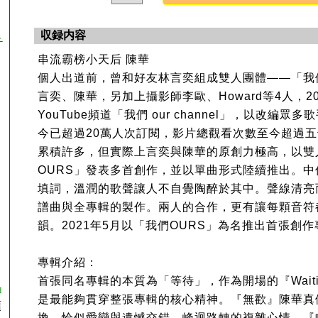
収録内容
チ
串流霸榜小天后 陳華
個人出道前，曾和好友林言奕組成雙人團體——「我
言奕、陳華，另加上攝影師李歐、Howard等4人，2
YouTube頻道「我們 our channel」，以改編
今已超過20萬人次訂閱，影片總觀看次數至今超過
累積許多，但實際上言奕與陳華的原創力極高，以雙
OURS」發表多首創作，並以單曲形式陸續推出。
填詞，溫潤的歌聲讓人不自覺陶醉於其中。聲線清亮
譜曲與全專輯的製作。兩人的合作，更有讓每顆音符
韻。2021年5月以「我們OURS」為名推出首張創
專輯介紹：
首張同名專輯的本質為「等待」，作為開場的『Waiting fo
ョ
是最能夠貫穿整張專輯的核心精神。『無歡』陳華真
預
換，恰似愛戀與遺憾交錯、峰迴路轉的複雜心情。『