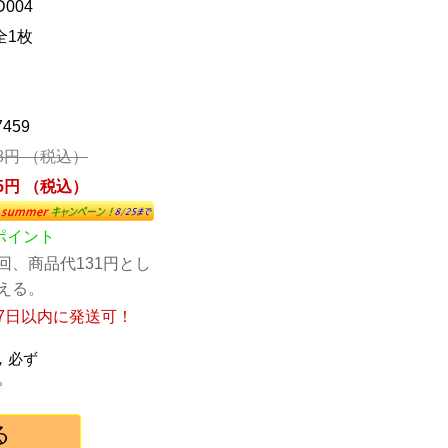
004
全1枚
7459
78円 （税込）
85円 （税込）
1ポイント
回、商品代131円とし
える。
7日以内に発送可！
，必ず
。