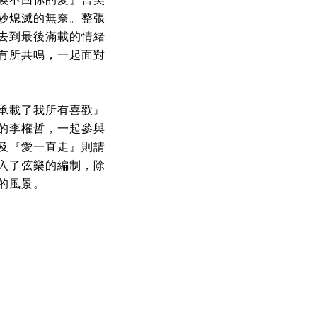
妙熄滅的無奈。整張
去到最後滿載的情緒
家有所共鳴，一起面對
承載了我所有喜歡』
的李權哲，一起參與
及『愛一直走』則請
入了弦樂的編制，除
的風景。