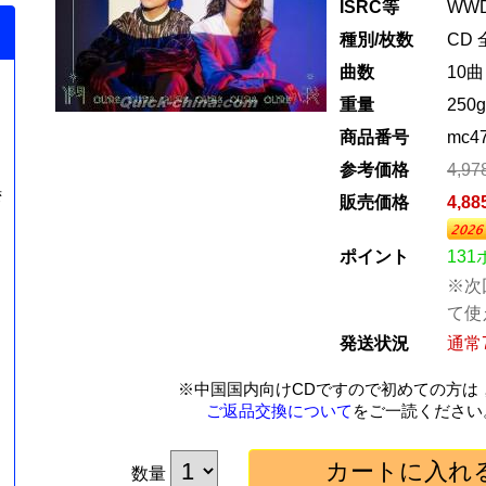
ISRC等
WWD
種別/枚数
CD 
曲数
10曲
重量
250g
商品番号
mc4
参考価格
4,9
湾
販売価格
4,8
ポイント
13
※次
て使
発送状況
通常
※中国国内向けCDですので初めての方は
ご返品交換について
をご一読ください
数量