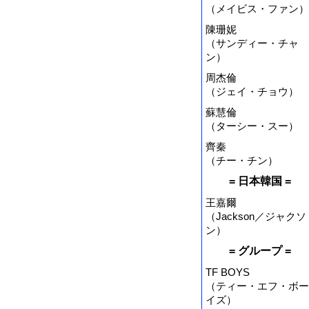
（メイビス・ファン）
陳珊妮
（サンディー・チャ
ン）
周杰倫
（ジェイ・チョウ）
蘇慧倫
（ターシー・スー）
齊秦
（チー・チン）
= 日本韓国 =
王嘉爾
（Jackson／ジャクソ
ン）
= グループ =
TF BOYS
（ティー・エフ・ボー
イズ）