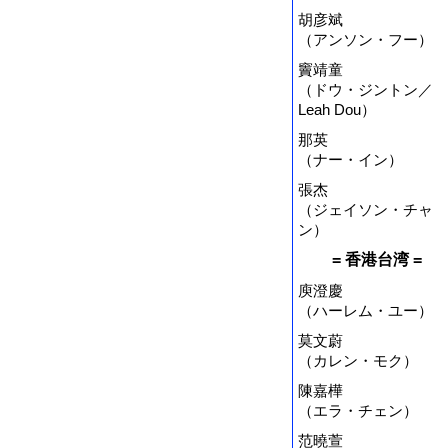
胡彦斌
（アンソン・フー）
竇靖童
（ドウ・ジントン／
Leah Dou）
那英
（ナー・イン）
張杰
（ジェイソン・チャ
ン）
= 香港台湾 =
庾澄慶
（ハーレム・ユー）
莫文蔚
（カレン・モク）
陳嘉樺
（エラ・チェン）
范曉萱