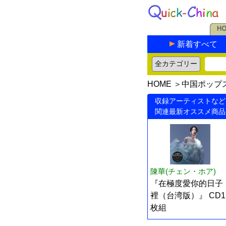
新着すべて
HOME
＞
中国ポップ
収録アーティストなど
関連最新オススメ商品
陳華(チェン・ホア)
『在極度愛你的日子
裡（台湾版）』 CD1
枚組