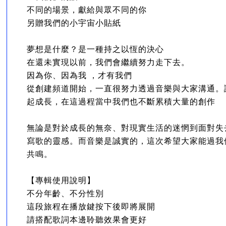
不同的場景，獻給與眾不同的你
另贈我們的小宇宙小貼紙
夢想是什麼？是一種持之以恆的決心
在還未實現以前，我們會繼續努力走下去。
因為你、因為我 ，才有我們
從創建頻道開始，一直很努力透過音樂與大家溝通。
起成長，在這過程當中我們也不斷累積大量的創作
無論是對於成長的無奈、對現實生活的迷惘到面對失
寫歌的靈感。而音樂是誠實的，這次希望大家能過我
共鳴。
【專輯使用說明】
不分年齡、不分性別
這段旅程在播放鍵按下後即將展開
請搭配歌詞本邊聆聽效果會更好