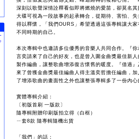
深刻以歌聲深情詮釋看似即將燃燒的愛苗，卻莫名其
大碟可視為一段故事的起承轉合，從期待、害怕、失
得以釋懷，「我們OURS」希望透過這張專輯讓大
不同時期的自己。
ー
今
。
本次專輯中也邀請多位優秀的音樂人共同合作。『你
言奕請來了自己的好友，也是曾入圍金曲獎最佳新人
製作編曲，讓整歌曲增添復古懷舊的暖度。『借過』
來了曾獲金曲獎最佳編曲人得主溫奕哲擔任編曲，加
了增添歌曲的畫面性之外也讓整張專輯多了一份內心
實體專輯介紹：
〔初版首刷 一版款〕
隨專輯附贈印刷版拍立得（白框）
ㄧ套8款 隨專輯隨機出貨
「我們」的話：