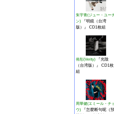
朱宇青(ジュー・ユー
ン)
『明鏡（台湾
版）』 CD1枚組
侑彤(Verity)
『光陰
（台湾版）』 CD1枚
組
周華健(エミール・チ
ウ)
『怎麼断句呢（