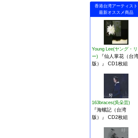
香港台湾アーティスト
最新オススメ商品
Young Lee(ヤング・リ
ー)
『仙人掌花（台
版）』 CD1枚組
163braces(吳朵芸)
『海螺記（台湾
版）』 CD2枚組