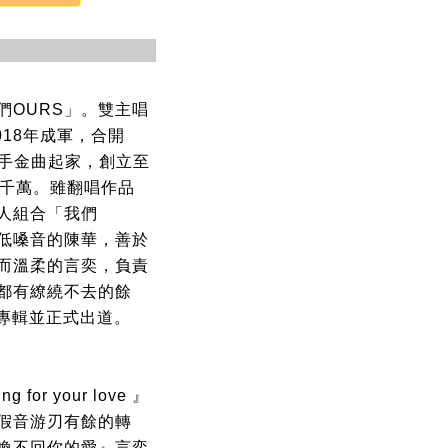
們OURS」。雙主唱
018年成軍，合開
眾多歌手金曲起家，創立至
五千萬。雖翻唱作品
人組合「我們
中低嗓音的陳華，善於
而溫柔的言奕，負責
都有繚繞不去的餘
作專輯並正式出道。
r your love 』
假音游刃有餘的轉
喚不回你的愛』言奕