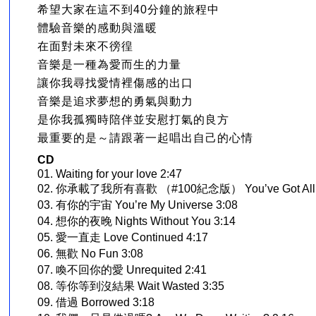
希望大家在這不到40分鐘的旅程中
體驗音樂的感動與溫暖
在面對未來不徬徨
音樂是一種為愛而生的力量
讓你我尋找愛情裡傷感的出口
音樂是追求夢想的勇氣與動力
是你我孤獨時陪伴並安慰打氣的良方
最重要的是～請跟著一起唱出自己的心情
CD
01. Waiting for your love 2:47
02. 你承載了我所有喜歡 （#100紀念版） You’ve Got All O
03. 有你的宇宙 You’re My Universe 3:08
04. 想你的夜晚 Nights Without You 3:14
05. 愛一直走 Love Continued 4:17
06. 無歡 No Fun 3:08
07. 喚不回你的愛 Unrequited 2:41
08. 等你等到沒結果 Wait Wasted 3:35
09. 借過 Borrowed 3:18