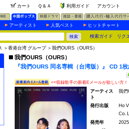
カート
Ｑ＆Ａ
利用ガイド
アカウント
アーティスト
人気ベスト
ヒットチャート
検索ガイド
リク
ス
＞
香港台湾 グループ
＞
我們OURS（OURS）
我們OURS（OURS）
『我們OURS 同名専輯（台湾版）』 CD 1
<<収録歌手の新着Eメールが欲しい方！
アーティス
我們O
ト
発行出版
Ho V
Co. 
発売年
202