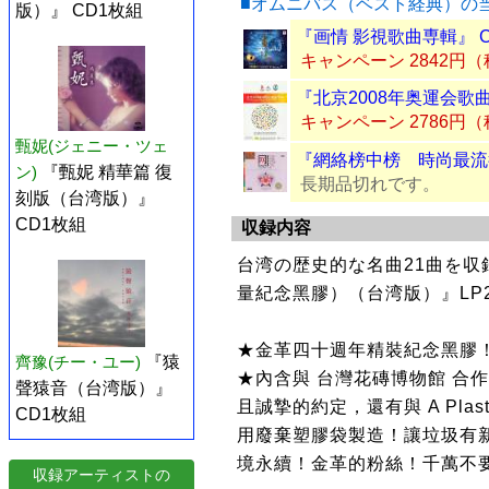
■オムニバス（ベスト経典）の
版）』 CD1枚組
『画情 影視歌曲専輯』 
キャンペーン 2842円
『北京2008年奥運会歌曲
キャンペーン 2786円
甄妮(ジェニー・ツェ
『網絡榜中榜 時尚最流行
ン)
『甄妮 精華篇 復
長期品切れです。
刻版（台湾版）』
CD1枚組
収録内容
台湾の歴史的な名曲21曲を収
量紀念黑膠）（台湾版）』LP
★金革四十週年精裝紀念黑膠！
齊豫(チー・ユー)
『猿
★內含與 台灣花磚博物館 合
聲猿音（台湾版）』
且誠摯的約定，還有與 A Plasti
CD1枚組
用廢棄塑膠袋製造！讓垃圾有
境永續！金革的粉絲！千萬不
収録アーティストの