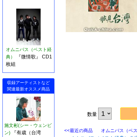
オムニバス（ベスト経
典）
『微情歌』 CD1
枚組
収録アーティストなど
関連最新オススメ商品
数量
施文彬(シー・ウェンビ
<<最近の商品
オムニバス（ベスト
ン)
『有歳（台湾