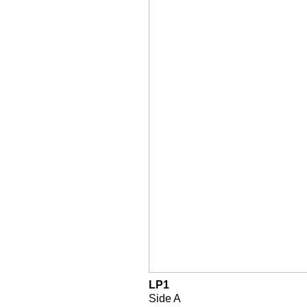
LP1
Side A