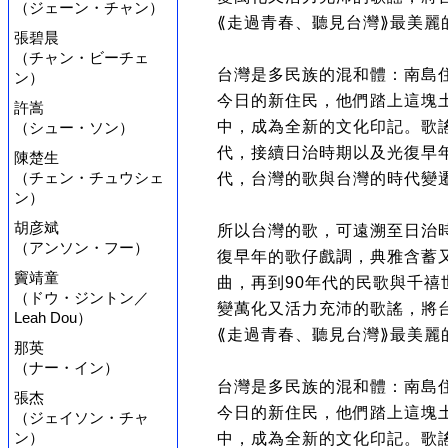
（ジェーン・チャン）
⟪走過青春、聽見台灣⟫最美麗
張碧晨
（チャン・ビーチェ
台灣是多民族的混和體：南島
ン）
今日的新住民，他們踏上這塊
許嵩
中，成為全新的文化印記。歌
（シュー・ソン）
代，接續日治時期以及光復早
陳楚生
（チェン・チュウシェ
代，台灣的歌與台灣的時代變
ン）
胡彦斌
所以台灣的歌，可遠溯至日治
（アンソン・フー）
復早年的歌仔戲調，典雅含蓄
竇靖童
曲，再到90年代的民歌與千
（ドウ・ジントン／
變萬化又活力充沛的歌謠，將
Leah Dou）
⟪走過青春、聽見台灣⟫最美麗
那英
（ナー・イン）
台灣是多民族的混和體：南島
張杰
今日的新住民，他們踏上這塊
（ジェイソン・チャ
ン）
中，成為全新的文化印記。歌