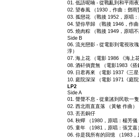
01. 低語呢喃 - 從戰亂到和平
02. 望春風 （1930，作曲：
03. 孤戀花 （戰後 1952，原
04. 望你早歸 （戰後 1946
05. 燒肉粽 （戰後 1949，
Side B
06. 流光戀影 - 從電影到電視
淳）
07. 海上花 （電影 1986 《
08. 酒矸倘賣無 （電影1983
09. 日君再來 （電影 1937《
10. 庭院深深 （電影 1971
LP2
Side A
01. 聲聲不息 - 從童謠到民歌
02. 西北雨直直落 （黃敏 作曲）
03. 丟丟銅仔
04. 秋蟬 （1980，原唱：楊芳
05. 童年 （1981，原唱：張艾嘉
06. 你是我所有的回憶 （198