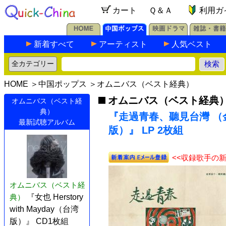
カート
Ｑ＆Ａ
利用ガ
新着すべて
アーティスト
人気ベスト
HOME
＞
中国ポップス
＞
オムニバス（ベスト経典）
オムニバス（ベスト経典
オムニバス（ベスト経
典）
『走過青春、聽見台灣 （
最新試聴アルバム
版）』 LP 2枚組
<<収録歌手の
オムニバス（ベスト経
典）
『女也 Herstory
with Mayday（台湾
版）』 CD1枚組