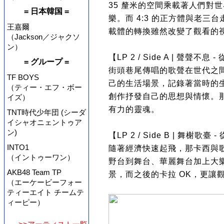
35 釐米的空間乘載著人們對
= 日本韓国 =
樂。而 4:3 的正方體與老
王嘉爾
載體的轉換雖然改變了觀看的
（Jackson／ジャクソ
ン）
【LP 2 / Side A | 聲聲不息
= グループ =
街頭巷尾傳唱的歌聲在世代之
TF BOYS
己的生活場景，記錄著當時的
（ティー・エフ・ボー
創作抒發自己的思想與情懷。
イズ）
有力的靈魂。
TNT時代少年団 (シーダ
イシャオニェントゥア
ン)
【LP 2 / Side B | 舞榭歌
INTO1
隨著經濟快速起飛，那卡西與歌
（イントゥーワン）
野台到舞台、華麗舞台加上大
AKB48 Team TP
景，而之後的卡拉 OK，更讓
（エーケービーフォー
ティーエイト チームテ
ィーピー）