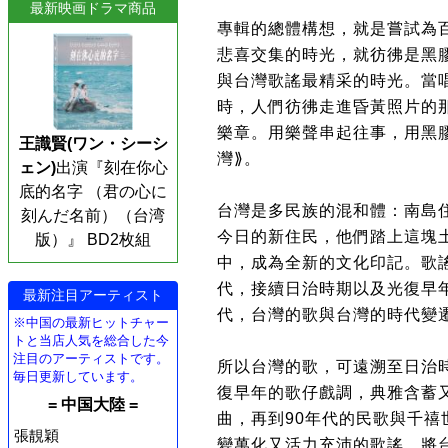
最新映画ドラマ商品
專輯的總體構想，就是嘗試為
悲喜交集的時光，就彷彿是黑
與台灣歌謠最精采的時光。當
時，人們彷彿走進昏黃照片的
樂章。用樂聲串起往事，用黑膠
王識賢(ワン・シーシ
灣⟫。
ェン)
出演『刻在你心
底的名字 （君の心に
台灣是多民族的混和體：南島
刻んだ名前）（台湾
今日的新住民，他們踏上這塊
版）』 BD2枚組
中，成為全新的文化印記。歌
代，接續日治時期以及光復早
最新注目アーティスト
代，台灣的歌與台灣的時代變
※中国の最新ヒットチャー
トと当店人気を総合した今
注目のアーティストです。
所以台灣的歌，可遠溯至日治
毎日更新しています。
復早年的歌仔戲調，典雅含蓄
= 中国大陸 =
曲，再到90年代的民歌與千
張靚穎
變萬化又活力充沛的歌謠，將