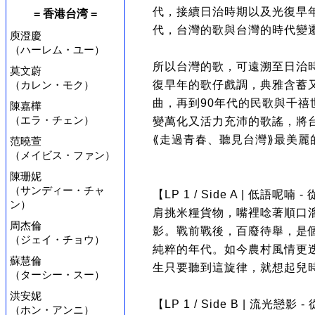
代，接續日治時期以及光復早
= 香港台湾 =
代，台灣的歌與台灣的時代變
庾澄慶
（ハーレム・ユー）
所以台灣的歌，可遠溯至日治
莫文蔚
復早年的歌仔戲調，典雅含蓄
（カレン・モク）
曲，再到90年代的民歌與千
陳嘉樺
（エラ・チェン）
變萬化又活力充沛的歌謠，將
⟪走過青春、聽見台灣⟫最美麗
范曉萱
（メイビス・ファン）
陳珊妮
（サンディー・チャ
【LP 1 / Side A | 低語呢喃
ン）
肩挑米糧貨物，嘴裡唸著順口
周杰倫
影。戰前戰後，百廢待舉，是
（ジェイ・チョウ）
純粹的年代。如今農村風情更
蘇慧倫
生只要聽到這旋律，就想起兒
（ターシー・スー）
洪安妮
【LP 1 / Side B | 流光戀影
（ホン・アンニ）