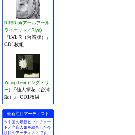
R!R!Riot(アールアール
ライオット／Riya)
『LVL R（台湾版）』
CD1枚組
Young Lee(ヤング・リ
ー)
『仙人掌花（台湾
版）』 CD1枚組
最新注目アーティスト
※中国の最新ヒットチャー
トと当店人気を総合した今
注目のアーティストです。