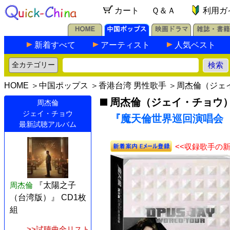
カート
Ｑ＆Ａ
利用ガ
新着すべて
アーティスト
人気ベスト
HOME
＞
中国ポップス
＞
香港台湾 男性歌手
＞
周杰倫（ジェ
周杰倫（ジェイ・チョウ
周杰倫
ジェイ・チョウ
『魔天倫世界巡回演唱会（台
最新試聴アルバム
<<収録歌手の
周杰倫
『太陽之子
（台湾版）』 CD1枚
組
>>試聴曲全リスト