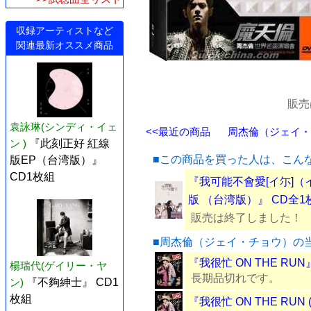
収録アーティストなど
関連最新オススメ商品
販売
袁詠琳(シンディ・イェ
<<最近の商品
周杰倫（ジェイ・チ
ン )
『此刻正好 紅線
■この商品を買った人は、こん
版EP（台湾版）』
CD1枚組
『我可能不會愛[イ尓]（
版 （台湾版）』 CD全1
販売は終了しました！
■周杰倫（ジェイ・チョウ）の
『我很忙 ON THE RUN
楊瑞代(ゲイリー・ヤ
長期品切れです。
ン)
『不夠紳士』 CD1
枚組
『我很忙 ON THE RUN