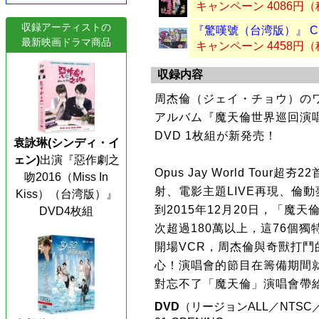
キャンペーン 4086円
収録アーティストの
『驚嘆號（台湾版）』 C
最新映画ドラマ商品
キャンペーン 4458円
収録内容
周杰倫（ジェイ・チョウ）の
アルバム『魔天倫世界巡回演唱会 O
DVD 1枚組が新発売！
袁詠琳(シンディ・イ
ェン)
出演『惡作劇之
Opus Jay World Tour
吻2016（Miss In
射、電影主題LIVE再現、倫動
Kiss）（台湾版）』
到2015年12月20日，「魔
DVD4枚組
次超過180萬以上，這76個
開場VCR，周杰倫與奇獸打
心！演唱會的節目在籌備期間
對忘不了「魔天倫」演唱會帶
DVD
（リージョンALL／NTS