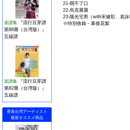
21-開不了口
22-烏克麗麗
23-陽光宅男（with宋健彰、
楽譜集
『流行豆芽譜
※特別收錄－幕後花絮
第88冊（台湾版）』
五線譜
楽譜集
『流行豆芽譜
第82冊（台湾版）』
五線譜
香港台湾アーティスト
最新オススメ商品