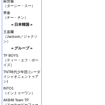
蘇慧倫
（ターシー・スー）
齊秦
（チー・チン）
= 日本韓国 =
王嘉爾
（Jackson／ジャクソ
ン）
= グループ =
TF BOYS
（ティー・エフ・ボー
イズ）
TNT時代少年団 (シーダ
イシャオニェントゥア
ン)
INTO1
（イントゥーワン）
AKB48 Team TP
（エーケービーフォー