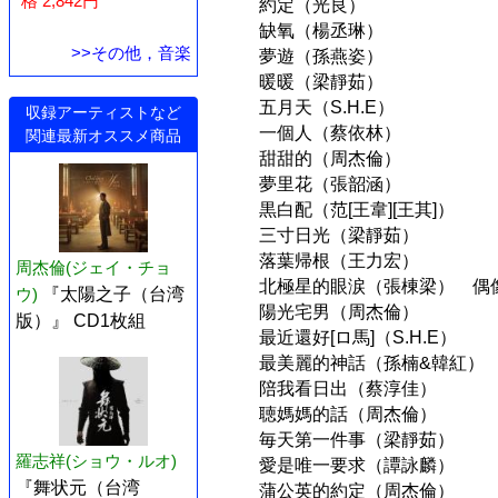
格 2,842円
約定（光良）
缺氧（楊丞琳）
>>その他，音楽
夢遊（孫燕姿）
暖暖（梁靜茹）
五月天（S.H.E）
収録アーティストなど
一個人（蔡依林）
関連最新オススメ商品
甜甜的（周杰倫）
夢里花（張韶涵）
黒白配（范[王韋][王其]）
三寸日光（梁靜茹）
落葉帰根（王力宏）
周杰倫(ジェイ・チョ
北極星的眼涙（張棟梁） 偶像劇
ウ)
『太陽之子（台湾
陽光宅男（周杰倫）
版）』 CD1枚組
最近還好[ロ馬]（S.H.E）
最美麗的神話（孫楠&韓紅）
陪我看日出（蔡淳佳）
聴媽媽的話（周杰倫）
毎天第一件事（梁靜茹）
羅志祥(ショウ・ルオ)
愛是唯一要求（譚詠麟）
『舞状元（台湾
蒲公英的約定（周杰倫）