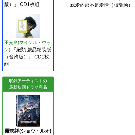
版）』 CD1枚組
親愛的那不是愛情（張韶涵）
王光良(マイケル・ウォ
ン)
『絕類 蕨品精装版
（台湾版）』 CD1枚
組
収録アーティストの
最新映画ドラマ商品
羅志祥(ショウ・ルオ)