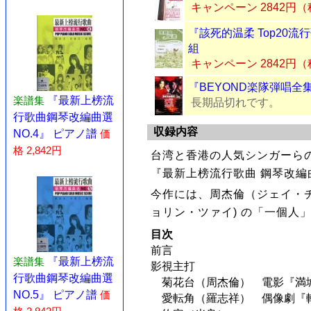
キャンペーン 2842円
『該死的温柔 Top20流
組
キャンペーン 2842円
『BEYOND楽隊弾唱全
楽譜集
『最新上榜流
長期品切れです。
行歌曲鋼琴改編曲選
収録内容
NO.4』 ピアノ譜
価
格 2,842円
台湾と香港の人気シンガーら
『最新上榜流行歌曲 鋼琴改編曲
今作には、周杰倫（ジェイ・
ョリン・ツァイ) の「一個人
目次
前言
楽譜集
『最新上榜流
影視主打
行歌曲鋼琴改編曲選
菊花台（周杰倫） 電影『満
NO.5』 ピアノ譜
価
愛転角（羅志祥） 偶像劇『