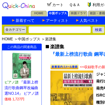
カート
Ｑ＆Ａ
利用ガ
新着すべて
アーティスト
人気ベスト
HOME
＞
中国ポップス
＞
楽譜集
楽譜集
この商品の関連商品
『最新上榜流行歌曲 鋼琴改
<<収録歌手の
ジャ
発行
ピアノ譜
『最新上榜
流行歌曲鋼琴改編曲
発売
選NO.14』 ピアノ譜
ISR
価格 1,727円
種別