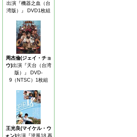
出演『機器之血（台
湾版）』 DVD1枚組
周杰倫(ジェイ・チョ
ウ)
出演『天台（台湾
版）』 DVD-
9（NTSC）1枚組
王光良(マイケル・ウ
ォン)
出演『逆風18 再