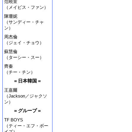
范曉萱
（メイビス・ファン）
陳珊妮
（サンディー・チャ
ン）
周杰倫
（ジェイ・チョウ）
蘇慧倫
（ターシー・スー）
齊秦
（チー・チン）
= 日本韓国 =
王嘉爾
（Jackson／ジャクソ
ン）
= グループ =
TF BOYS
（ティー・エフ・ボー
イズ）