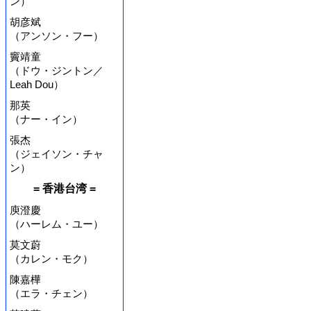
ン）
胡彦斌
（アンソン・フー）
竇靖童
（ドウ・ジントン／
Leah Dou）
那英
（ナー・イン）
張杰
（ジェイソン・チャ
ン）
= 香港台湾 =
庾澄慶
（ハーレム・ユー）
莫文蔚
（カレン・モク）
陳嘉樺
（エラ・チェン）