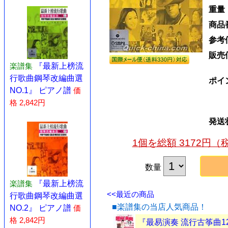
重量
商品
参考
販売
楽譜集
『最新上榜流
行歌曲鋼琴改編曲選
ポイ
NO.1』 ピアノ譜
価
格 2,842円
発送
1個を総額 3172円
数量
楽譜集
『最新上榜流
<<最近の商品
行歌曲鋼琴改編曲選
■楽譜集の当店人気商品！
NO.2』 ピアノ譜
価
格 2,842円
『最易演奏 流行古筝曲1