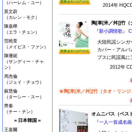
（ハーレム・ユー）
2014年 HQ
莫文蔚
（カレン・モク）
陶[車[米／舛]]竹
陳嘉樺
『新小調情歌』 C
（エラ・チェン）
范曉萱
大陸民謡シンガー
（メイビス・ファン）
カバー・アルバム
陳珊妮
プスに民謡風にア
（サンディー・チャ
2012年 
ン）
周杰倫
（ジェイ・チョウ）
蘇慧倫
★陶[車[米／舛]]竹（タオ・リン
（ターシー・スー）
齊秦
（チー・チン）
オムニバス（ベス
= 日本韓国 =
『一人一首成名曲 
王嘉爾