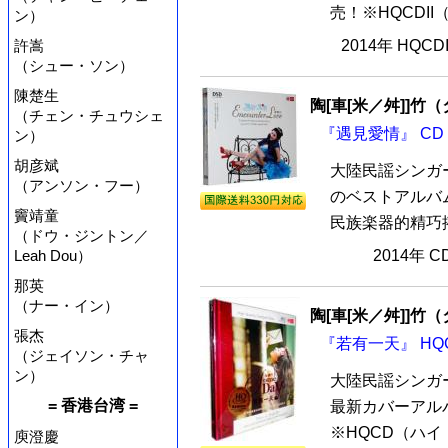
売！※HQCDII（Hi
ン）
許嵩
2014年 HQCD
（シュー・ソン）
陳楚生
陶[車[米／舛]]竹
（チェン・チュウシェ
『遇見愛情』 CD
ン）
胡彦斌
大陸民謡シンガー
（アンソン・フー）
のベストアルバム
竇靖童
民族楽器的精巧搭
（ドウ・ジントン／
Leah Dou）
2014年 
那英
（ナー・イン）
陶[車[米／舛]]竹
張杰
『若有一天』 HQ
（ジェイソン・チャ
ン）
大陸民謡シンガー
= 香港台湾 =
最新カバーアルバ
※HQCD（ハイ
庾澄慶