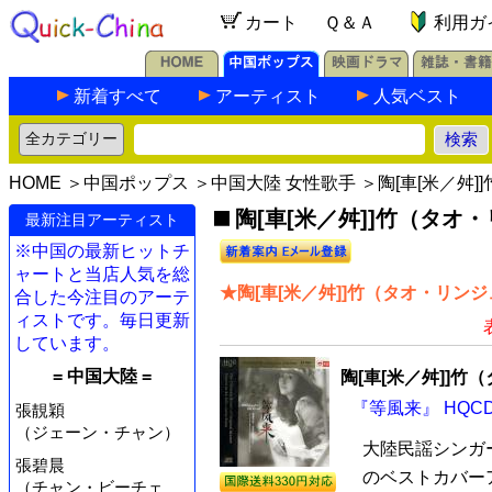
カート
Ｑ＆Ａ
利用ガ
新着すべて
アーティスト
人気ベスト
HOME
＞
中国ポップス
＞
中国大陸 女性歌手
＞陶[車[米／舛
陶[車[米／舛]]竹（タオ・
最新注目アーティスト
※中国の最新ヒットチ
ャートと当店人気を総
★陶[車[米／舛]]竹（タオ・リン
合した今注目のアーテ
ィストです。毎日更新
しています。
= 中国大陸 =
陶[車[米／舛]]竹
『等風来』 HQCD
張靚穎
（ジェーン・チャン）
大陸民謡シンガー
張碧晨
のベストカバーア
（チャン・ビーチェ