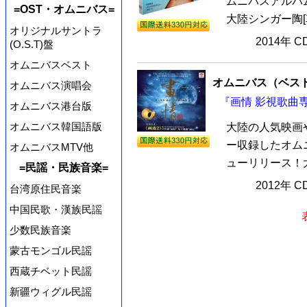
ムニバスアルバム
=OST・オムニバス=
大陸シンガー陶[車
オリジナルサントラ
2014年 
(O.S.T)盤
オムニバスベスト
オムニバス（ベス
オムニバス演唱会
『画情 影視歌曲専
オムニバス港台版
オムニバス韓国語版
大陸の人気映画
ー収録したオムニ
オムニバスMTV他
ューリリース！大
=民謡・民族音楽=
2012年 
台湾原住民音楽
中国民歌・漢族民謡
少数民族音楽
蒙古モンゴル民謡
西蔵チベット民謡
新疆ウィグル民謡