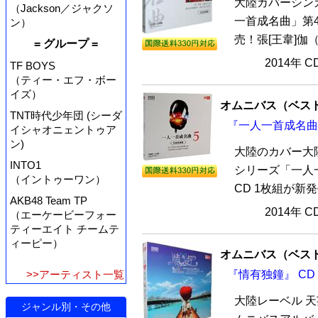
大陸カバーシン
（Jackson／ジャクソ
一首成名曲」第4
ン）
売！張[王韋]伽
= グループ =
2014年 
TF BOYS
（ティー・エフ・ボー
イズ）
オムニバス（ベス
TNT時代少年団 (シーダ
『一人一首成名曲5
イシャオニェントゥア
ン)
大陸のカバー大
INTO1
シリーズ「一人
（イントゥーワン）
CD 1枚組が新
AKB48 Team TP
2014年 
（エーケービーフォー
ティーエイト チームテ
ィーピー）
オムニバス（ベス
『情有独鐘』 CD
>>アーティスト一覧
大陸レーベル 
ジャンル別・その他