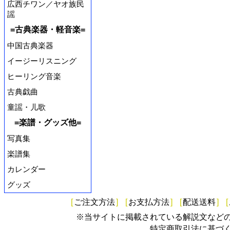
広西チワン／ヤオ族民
謡
=古典楽器・軽音楽=
中国古典楽器
イージーリスニング
ヒーリング音楽
古典戯曲
童謡・儿歌
=楽譜・グッズ他=
写真集
楽譜集
カレンダー
グッズ
[
ご注文方法
]
[
お支払方法
]
[
配送送料
]
[
※当サイトに掲載されている解説文など
特定商取引法に基づ