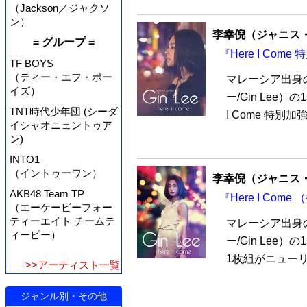
（Jackson／ジャクソ
ン）
李幸倪（ジャニス
= グループ =
『Here I Co
TF BOYS
（ティー・エフ・ボー
マレーシア出身
イズ）
ー/Gin Lee
TNT時代少年団 (シーダ
I Come 特別加
イシャオニェントゥア
ン)
INTO1
（イントゥーワン）
李幸倪（ジャニス
AKB48 Team TP
『Here I Com
（エーケービーフォー
ティーエイト チームテ
マレーシア出身
ィーピー）
ー/Gin Lee）の
1枚組がニューリ
>>アーティスト一覧
ジャンル別・その他