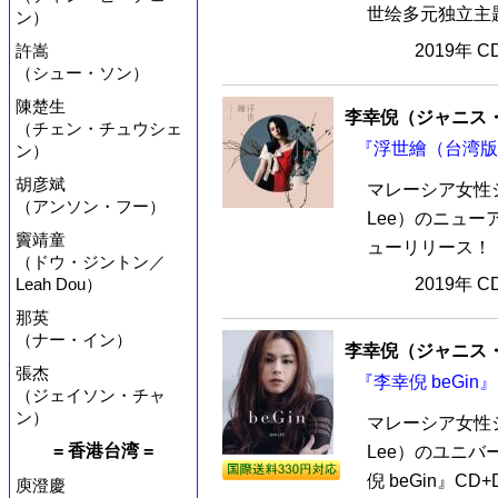
世绘多元独立主题
ン）
許嵩
2019年 
（シュー・ソン）
陳楚生
李幸倪（ジャニス
（チェン・チュウシェ
『浮世繪（台湾版）
ン）
胡彦斌
マレーシア女性シ
（アンソン・フー）
Lee）のニュ
竇靖童
ューリリース！！
（ドウ・ジントン／
Leah Dou）
2019年 
那英
（ナー・イン）
李幸倪（ジャニス
張杰
『李幸倪 beGin』
（ジェイソン・チャ
ン）
マレーシア女性シ
= 香港台湾 =
Lee）のユニ
倪 beGin』C
庾澄慶