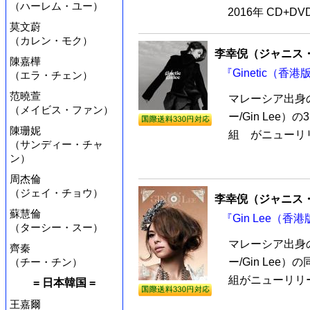
（ハーレム・ユー）
2016年 CD+D
莫文蔚
（カレン・モク）
李幸倪（ジャニス
陳嘉樺
『Ginetic（香港
（エラ・チェン）
范曉萱
マレーシア出身
（メイビス・ファン）
ー/Gin Lee）
陳珊妮
組 がニューリリ
（サンディー・チャ
ン）
周杰倫
（ジェイ・チョウ）
李幸倪（ジャニス
蘇慧倫
『Gin Lee（香
（ターシー・スー）
マレーシア出身
齊秦
（チー・チン）
ー/Gin Lee）
組がニューリリー
= 日本韓国 =
王嘉爾