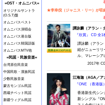
=OST・オムニバス=
★李幸倪（ジャニス・リー）が収録
オリジナルサントラ
(O.S.T)盤
オムニバスベスト
譚詠麟（アラン・
オムニバス演唱会
『欣賞』 CD 全1
オムニバス港台版
オムニバス韓国語版
譚詠麟（アラン・
組がニューリリ
オムニバスMTV他
ル、マレーシアの
=民謡・民族音楽=
2017年 
台湾原住民音楽
中国民歌・漢族民謡
江海迦（AGA／ア
少数民族音楽
『ONE （香港版）
蒙古モンゴル民謡
西蔵チベット民謡
香港新生代シン
新シングル『ON
新疆ウィグル民謡
ス！今作にはニュ