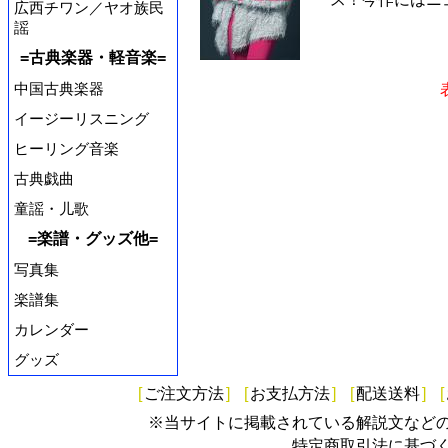
広西チワン／ヤオ族民
謡
=古典楽器・軽音楽=
中国古典楽器
イージーリスニング
ヒーリング音楽
古典戯曲
童謡・儿歌
=楽譜・グッズ他=
写真集
楽譜集
カレンダー
グッズ
[
ご注文方法
]
[
お支払方法
]
[
配送送料
]
[
※当サイトに掲載されている解説文など
特定商取引法に基づ