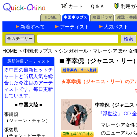
カート
Ｑ＆Ａ
利用ガ
新着すべて
アーティスト
人気ベスト
HOME
＞
中国ポップス
＞
シンガポール・マレーシアほか 女
李幸倪（ジャニス・リー）の
最新注目アーティスト
※中国の最新ヒットチ
ャートと当店人気を総
★李幸倪（ジャニス・リー）のアル
合した今注目のアーテ
ィストです。毎日更新
しています。
= 中国大陸 =
李幸倪（ジャニス
『浮世絵』 CD 
張靚穎
（ジェーン・チャン）
マレーシア女性シ
張碧晨
のニューアルバ
（チャン・ビーチェ