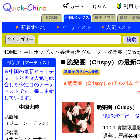
カート
Ｑ＆Ａ
利用ガ
新着すべて
アーティスト
人気ベスト
HOME
＞
中国ポップス
＞
香港台湾 グループ
＞脆樂團（Crisp
脆樂團（Crispy）の最新C
最新注目アーティスト
※中国の最新ヒットチ
ャートと当店人気を総
★脆樂團（Crispy）のアルバム 
合した今注目のアーテ
ィストです。毎日更新
しています。
= 中国大陸 =
脆樂團（Crispy）
『願你愛自己、像
張靚穎
（ジェーン・チャン）
11.21 實體限
張碧晨
週年，歷經各種
（チャン・ビーチェ