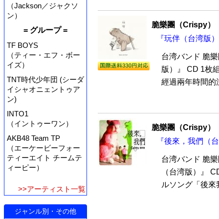
（Jackson／ジャクソ
ン）
脆樂團（Crispy）
= グループ =
『玩伴（台湾版）』
TF BOYS
（ティー・エフ・ボー
台湾バンド 脆樂
イズ）
版）』 CD 1
TNT時代少年団 (シーダ
經過兩年時間的沈澱
イシャオニェントゥア
ン)
INTO1
（イントゥーワン）
脆樂團（Crispy）
AKB48 Team TP
『後來，我們（台湾
（エーケービーフォー
ティーエイト チームテ
台湾バンド 脆樂
ィーピー）
（台湾版）』 C
ルソング「後來我
>>アーティスト一覧
ジャンル別・その他