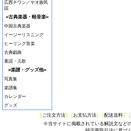
広西チワン／ヤオ族民
謡
=古典楽器・軽音楽=
中国古典楽器
イージーリスニング
ヒーリング音楽
古典戯曲
童謡・儿歌
=楽譜・グッズ他=
写真集
楽譜集
カレンダー
グッズ
[
ご注文方法
]
[
お支払方法
]
[
配送送料
]
[
※当サイトに掲載されている解説文など
特定商取引法に基づ