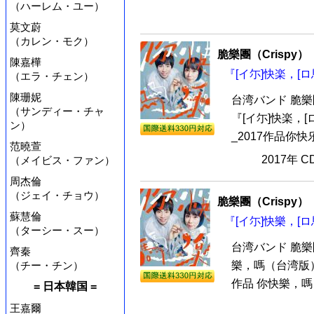
（ハーレム・ユー）
莫文蔚
（カレン・モク）
脆樂團（Crispy）
陳嘉樺
『[イ尓]快楽，[ロ
（エラ・チェン）
陳珊妮
台湾バンド 脆樂
（サンディー・チャ
『[イ尓]快楽，[
ン）
_2017作品你
范曉萱
2017年 
（メイビス・ファン）
周杰倫
（ジェイ・チョウ）
脆樂團（Crispy）
蘇慧倫
『[イ尓]快樂，[ロ
（ターシー・スー）
台湾バンド 脆樂團
齊秦
（チー・チン）
樂，嗎（台湾版）』
作品 你快樂，嗎
= 日本韓国 =
王嘉爾