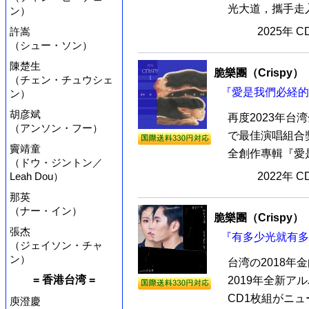
光大道，攜手走入
ン）
許嵩
2025年 
（シュー・ソン）
陳楚生
脆樂團（Crispy）
（チェン・チュウシェ
『愛是我們必経的
ン）
胡彦斌
再度2023年
（アンソン・フー）
で最佳演唱組合獎
竇靖童
全創作專輯『愛是
（ドウ・ジントン／
Leah Dou）
2022年 
那英
（ナー・イン）
脆樂團（Crispy）
張杰
『有多少光就有多
（ジェイソン・チャ
ン）
台湾の2018年
= 香港台湾 =
2019年全新
CD1枚組がニュー
庾澄慶