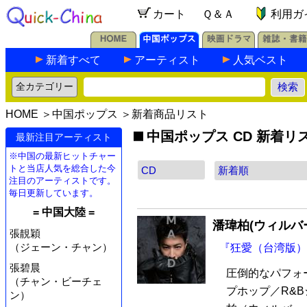
カート
Ｑ＆Ａ
利用ガ
新着すべて
アーティスト
人気ベスト
HOME
＞
中国ポップス
＞新着商品リスト
中国ポップス CD 新着リ
最新注目アーティスト
※中国の最新ヒットチャー
トと当店人気を総合した今
注目のアーティストです。
毎日更新しています。
= 中国大陸 =
潘瑋柏(ウィルバ
張靚穎
（ジェーン・チャン）
『狂愛（台湾版）
張碧晨
圧倒的なパフォ
（チャン・ビーチェ
プホップ／R&
ン）