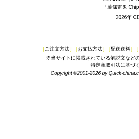
『薯條雷鬼 Chip
2026年 
[
ご注文方法
]
[
お支払方法
]
[
配送送料
]
[
※当サイトに掲載されている解説文など
特定商取引法に基づ
Copyright ©2001-2026 by Quick-china.c