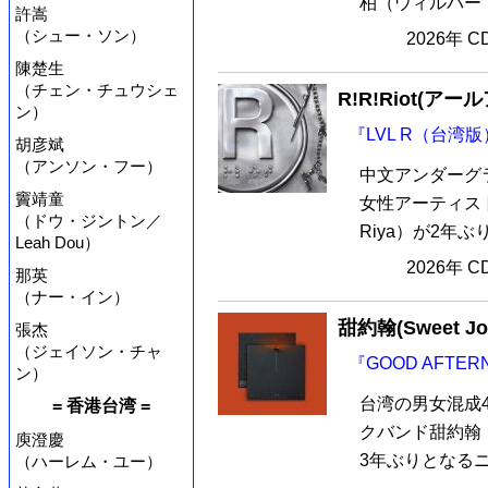
柏（ウィルバー・
許嵩
（シュー・ソン）
2026年 
陳楚生
（チェン・チュウシェ
R!R!Riot(ア
ン）
『LVL R（台湾
胡彦斌
（アンソン・フー）
中文アンダーグ
竇靖童
女性アーティスト
（ドウ・ジントン／
Riya）が2年ぶ
Leah Dou）
2026年 
那英
（ナー・イン）
甜約翰(Sweet Jo
張杰
（ジェイソン・チャ
『GOOD AFTE
ン）
台湾の男女混成
= 香港台湾 =
クバンド甜約翰（S
庾澄慶
3年ぶりとなるニュ
（ハーレム・ユー）