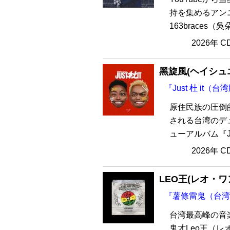
持を集めるアン
163braces
2026年 
黑旋風(ヘイシュ
『Just 杜 it（
原住民族の圧倒
される台湾のデ
ューアルバム『Jus
2026年 
LEO王(レオ・ワ
『薯條雷鬼（台湾
台湾最高峰の音
鬼才Leo王（