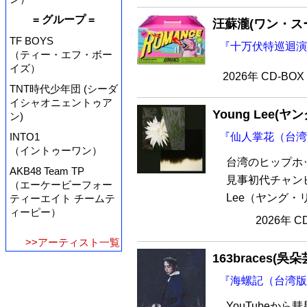
= グループ =
汪蘇瀧(ワン・ス
TF BOYS
『十万伏特巡迴演
（ティー・エフ・ボー
イズ）
2026年 CD-BO
TNT時代少年団 (シーダ
イシャオニェントゥア
Young Lee(ヤ
ン)
INTO1
『仙人掌花（台湾
（イントゥーワン）
台湾のヒップホ
AKB48 Team TP
見事初代チャンピ
（エーケービーフォー
Lee（ヤング・
ティーエイト チームテ
ィーピー）
2026年 
>>アーティスト一覧
163braces(吳朵
『海螺記（台湾版
YouTubeか