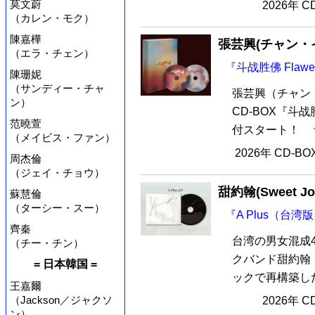
莫文蔚
2026年 
（カレン・モク）
陳嘉樺
張芸興(チャン・
（エラ・チェン）
『斗战胜佛 Flawe
陳珊妮
（サンディー・チャ
張芸興（チャン
ン）
CD-BOX『斗战
范曉萱
付スタート！ 予約
（メイビス・ファン）
2026年 CD-B
周杰倫
（ジェイ・チョウ）
甜約翰(Sweet Jo
蘇慧倫
（ターシー・スー）
『A Plus（台湾
齊秦
台湾の男女混成
（チー・チン）
クバンド甜約翰（
= 日本韓国 =
ックで再構築したコ
王嘉爾
（Jackson／ジャクソ
2026年 
ン）