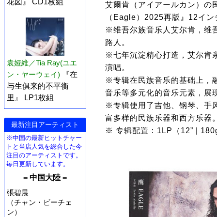
花図』 CD1枚組
艾爾肯（アイアールカン）の
（Eagle）2025再版』12イ
※维吾尔族音乐人艾尔肯，维
路人。
※七年沉淀精心打造，艾尔肯
袁娅維／Tia Ray(ユエ
演唱。
ン・ヤーウェイ)
『在
※专辑在民族音乐的基础上，
与生俱来的不平衡
音乐等多元化的音乐元素，展
里』 LP1枚組
※专辑使用了吉他、钢琴、手
富多样的民族乐器和西方乐器
最新注目アーティスト
※ 专辑配置：1LP（12” | 180
※中国の最新ヒットチャー
トと当店人気を総合した今
注目のアーティストです。
毎日更新しています。
= 中国大陸 =
張碧晨
（チャン・ビーチェ
ン）