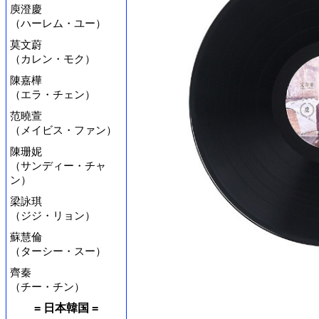
庾澄慶
（ハーレム・ユー）
莫文蔚
（カレン・モク）
陳嘉樺
（エラ・チェン）
范曉萱
（メイビス・ファン）
陳珊妮
（サンディー・チャ
ン）
梁詠琪
（ジジ・リョン）
蘇慧倫
（ターシー・スー）
齊秦
（チー・チン）
= 日本韓国 =