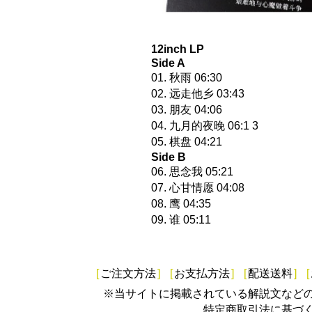
12inch LP
Side A
01. 秋雨 06:30
02. 远走他乡 03:43
03. 朋友 04:06
04. 九月的夜晚 06:1 3
05. 棋盘 04:21
Side B
06. 思念我 05:21
07. 心甘情愿 04:08
08. 鹰 04:35
09. 谁 05:11
[
ご注文方法
]
[
お支払方法
]
[
配送送料
]
[
※当サイトに掲載されている解説文など
特定商取引法に基づ