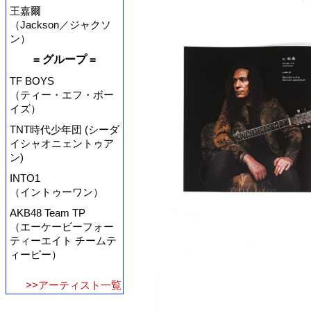
王嘉爾
（Jackson／ジャクソ
ン）
= グループ =
TF BOYS
（ティー・エフ・ボー
イズ）
TNT時代少年団 (シーダ
イシャオニェントゥア
ン)
INTO1
（イントゥーワン）
AKB48 Team TP
（エーケービーフォー
ティーエイト チームテ
ィーピー）
>>アーティスト一覧