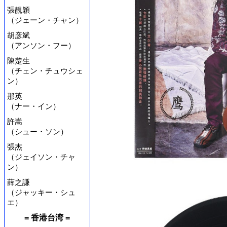
張靚穎
（ジェーン・チャン）
胡彦斌
（アンソン・フー）
陳楚生
（チェン・チュウシェ
ン）
那英
（ナー・イン）
許嵩
（シュー・ソン）
張杰
（ジェイソン・チャ
ン）
薛之謙
（ジャッキー・シュ
エ）
= 香港台湾 =