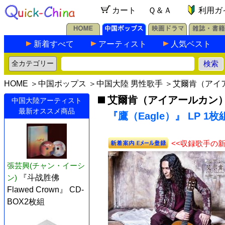
カート
Ｑ＆Ａ
利用ガ
新着すべて
アーティスト
人気ベスト
HOME
＞
中国ポップス
＞
中国大陸 男性歌手
＞
艾爾肯（アイ
艾爾肯（アイアールカン
中国大陸アーティスト
最新オススメ商品
『鷹（Eagle）』 LP 1枚
<<収録歌手の
張芸興(チャン・イーシ
ン)
『斗战胜佛
Flawed Crown』 CD-
BOX2枚組