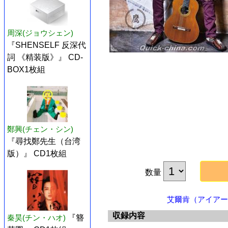
周深(ジョウシェン)
『SHENSELF 反深代
詞 《精装版》』 CD-
BOX1枚組
鄭興(チェン・シン)
『尋找鄭先生（台湾
版）』 CD1枚組
数量
艾爾肯（アイアール
収録内容
秦昊(チン・ハオ)
『簪