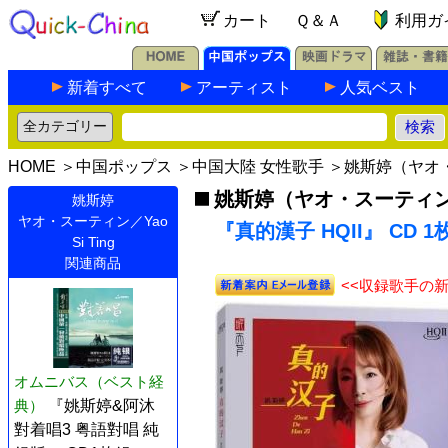
カート
Ｑ＆Ａ
利用ガ
新着すべて
アーティスト
人気ベスト
HOME
＞
中国ポップス
＞
中国大陸 女性歌手
＞
姚斯婷（ヤオ・ス
姚斯婷（ヤオ・スーティン／Ya
姚斯婷
ヤオ・スーティン／Yao
『真的漢子 HQII』 CD 1
Si Ting
関連商品
<<収録歌手の
オムニバス（ベスト経
典）
『姚斯婷&阿沐
對着唱3 粤語對唱 純