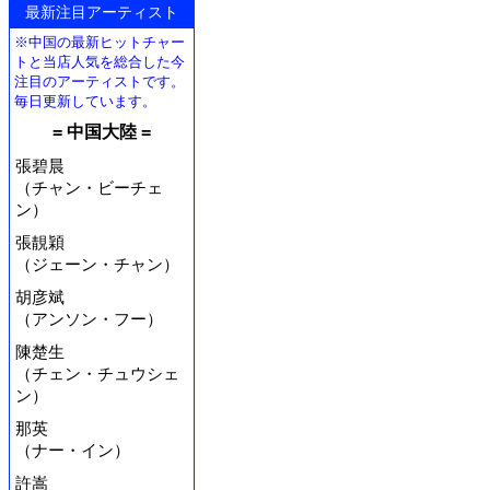
最新注目アーティスト
※中国の最新ヒットチャー
トと当店人気を総合した今
注目のアーティストです。
毎日更新しています。
= 中国大陸 =
張碧晨
（チャン・ビーチェ
ン）
張靚穎
（ジェーン・チャン）
胡彦斌
（アンソン・フー）
陳楚生
（チェン・チュウシェ
ン）
那英
（ナー・イン）
許嵩