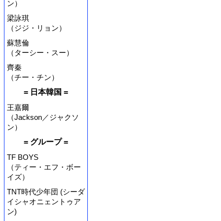
ン）
梁詠琪
（ジジ・リョン）
蘇慧倫
（ターシー・スー）
齊秦
（チー・チン）
= 日本韓国 =
王嘉爾
（Jackson／ジャクソ
ン）
= グループ =
TF BOYS
（ティー・エフ・ボー
イズ）
TNT時代少年団 (シーダ
イシャオニェントゥア
ン)