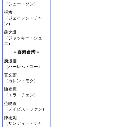
（シュー・ソン）
張杰
（ジェイソン・チャ
ン）
薛之謙
（ジャッキー・シュ
エ）
= 香港台湾 =
庾澄慶
（ハーレム・ユー）
莫文蔚
（カレン・モク）
陳嘉樺
（エラ・チェン）
范曉萱
（メイビス・ファン）
陳珊妮
（サンディー・チャ