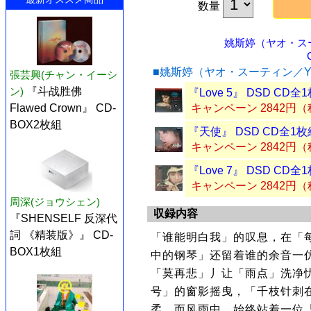
数量
姚斯婷（ヤオ・スーテ
■姚斯婷（ヤオ・スーティン／Yao
張芸興(チャン・イーシ
ン)
『斗战胜佛
『Love 5』 DSD CD全
Flawed Crown』 CD-
キャンペーン 2842円
BOX2枚組
『天使』 DSD CD全1枚
キャンペーン 2842円
『Love 7』 DSD CD全
キャンペーン 2842円
周深(ジョウシェン)
収録内容
『SHENSELF 反深代
詞 《精装版》』 CD-
「谁能明白我」的叹息，在「
BOX1枚組
中的钢琴」还留着谁的余音一
「莫再悲」丿让「雨点」洗净忧
号」的窗影摇曳，「千枝针刺
柔。而风雨中，始终站着一位