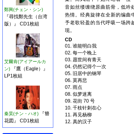
音如丝缕缠绕原曲筋骨，低吟
鄭興(チェン・シン)
热情。经典旋律在全新的编曲中
『尋找鄭先生（台湾
予老歌轻盈的当代呼吸一场跨
版）』 CD1枚組
现。
CD
01. 谁能明白我
02. 每一个晚上
03. 愿世间有青天
艾爾肯(アイアールカ
04. 仍然记得个一次
ン)
『鷹（Eagle）』
05. 旧居中的钢琴
LP1枚組
06. 莫再悲
07. 雨点
08. 似梦迷离
09. 花街 70 号
10. 千枝针刺在心
秦昊(チン・ハオ)
『簪
11. 再见杨柳
花図』 CD1枚組
12. 真的汉子