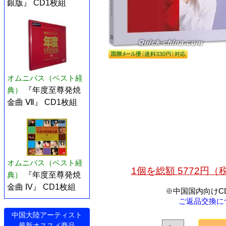
銀版』 CD1枚組
オムニバス（ベスト経
典）
『年度至尊発焼
金曲 Ⅶ』 CD1枚組
オムニバス（ベスト経
1個を総額 5772円
典）
『年度至尊発焼
金曲 IV』 CD1枚組
※中国国内向けC
ご返品交換に
中国大陸アーティスト
最新オススメ商品