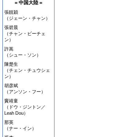
= 中国大陸 =
張靚穎
（ジェーン・チャン）
張碧晨
（チャン・ビーチェ
ン）
許嵩
（シュー・ソン）
陳楚生
（チェン・チュウシェ
ン）
胡彦斌
（アンソン・フー）
竇靖童
（ドウ・ジントン／
Leah Dou）
那英
（ナー・イン）