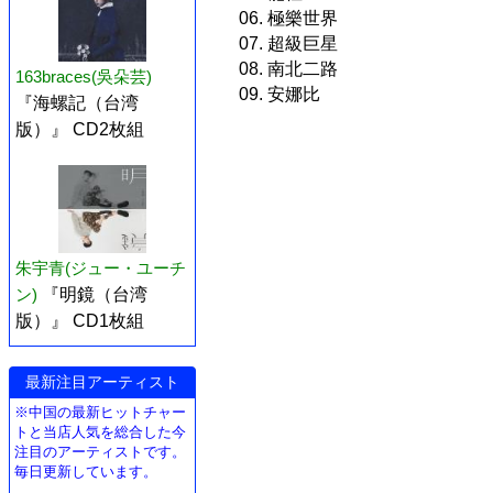
06. 極樂世界
07. 超級巨星
08. 南北二路
163braces(吳朵芸)
09. 安娜比
『海螺記（台湾
版）』 CD2枚組
朱宇青(ジュー・ユーチ
ン)
『明鏡（台湾
版）』 CD1枚組
最新注目アーティスト
※中国の最新ヒットチャー
トと当店人気を総合した今
注目のアーティストです。
毎日更新しています。