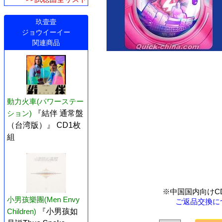
玖壹壹
ジョウイーイー
関連商品
動力火車(パワーステー
ション)
『結伴 通常盤
（台湾版）』 CD1枚
組
※中国国内向けC
小男孩樂團(Men Envy
ご返品交換に
Children)
『小男孩如