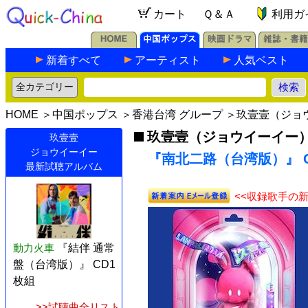
カート
Ｑ＆Ａ
利用ガ
新着すべて
アーティスト
人気ベスト
HOME
＞
中国ポップス
＞
香港台湾 グループ
＞
玖壹壹（ジョ
玖壹壹（ジョウイーイー
玖壹壹
ジョウイーイー
『南北二路（台湾版）』 C
最新試聴アルバム
<<収録歌手の
動力火車
『結伴 通常
盤（台湾版）』 CD1
枚組
>>試聴曲全リスト