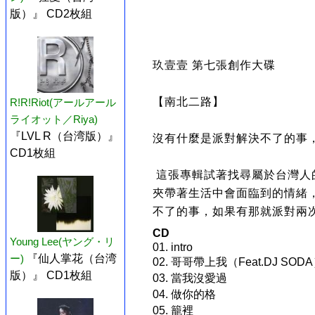
版）』 CD2枚組
玖壹壹 第七張創作⼤碟
【南北二路】
R!R!Riot(アールアール
ライオット／Riya)
『LVL R（台湾版）』
沒有什麼是派對解決不了的事
CD1枚組
這張專輯試著找尋屬於台灣人
夾帶著生活中會面臨到的情緒
不了的事，如果有那就派對兩
CD
Young Lee(ヤング・リ
01. intro
ー)
『仙人掌花（台湾
02. 哥哥帶上我（Feat.DJ SOD
版）』 CD1枚組
03. 當我沒愛過
04. 做你的格
05. 籠裡