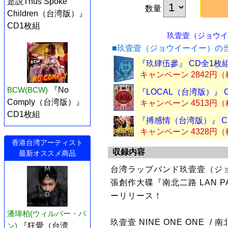
是説Thus Spoke
数量
Children（台湾版）』
CD1枚組
玖壹壹（ジョウイー
■玖壹壹（ジョウイーイー）の
『玖肆伍參』 CD全1枚
キャンペーン 2842円
BCW(BCW)
『No
『LOCAL（台湾版）』 
Comply（台湾版）』
キャンペーン 4513円
CD1枚組
『搏感情（台湾版）』 C
キャンペーン 4328円
香港台湾アーティスト
収録内容
最新オススメ商品
台湾ラップバンド玖壹壹（ジョウ
張創作⼤碟『南北二路 LAN P
ーリリース！
潘瑋柏(ウィルバー・パ
玖壹壹 NINE ONE ONE / 南北
ン)
『狂愛（台湾