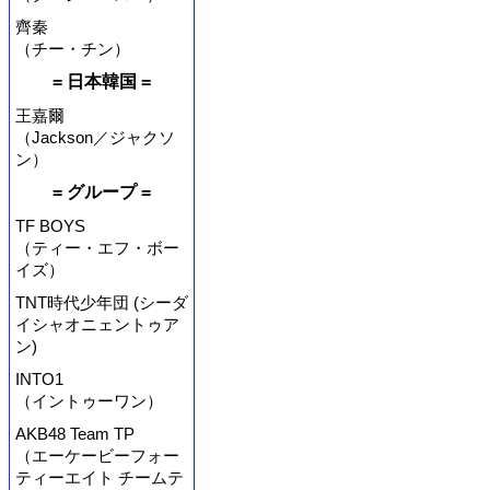
齊秦
（チー・チン）
= 日本韓国 =
王嘉爾
（Jackson／ジャクソ
ン）
= グループ =
TF BOYS
（ティー・エフ・ボー
イズ）
TNT時代少年団 (シーダ
イシャオニェントゥア
ン)
INTO1
（イントゥーワン）
AKB48 Team TP
（エーケービーフォー
ティーエイト チームテ