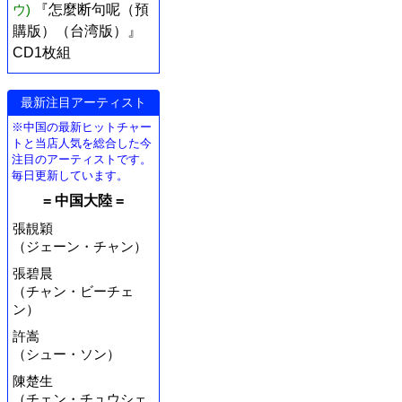
ウ)
『怎麼断句呢（預
購版）（台湾版）』
CD1枚組
最新注目アーティスト
※中国の最新ヒットチャー
トと当店人気を総合した今
注目のアーティストです。
毎日更新しています。
= 中国大陸 =
張靚穎
（ジェーン・チャン）
張碧晨
（チャン・ビーチェ
ン）
許嵩
（シュー・ソン）
陳楚生
（チェン・チュウシェ