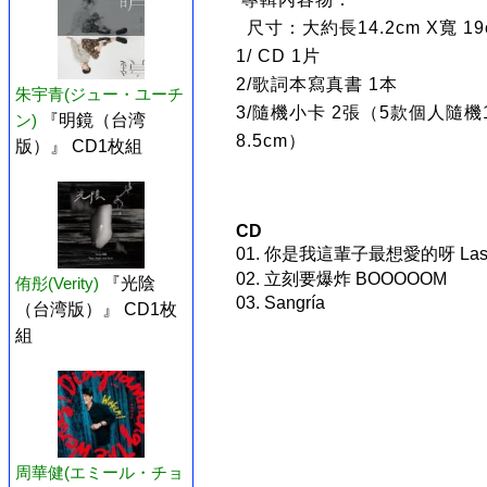
尺寸：大約長14.2cm X寬 19c
1/ CD 1片
2/歌詞本寫真書 1本
朱宇青(ジュー・ユーチ
3/隨機小卡 2張（5款個人隨機1
ン)
『明鏡（台湾
8.5cm）
版）』 CD1枚組
CD
01. 你是我這輩子最想愛的呀 Last 
02. 立刻要爆炸 BOOOOOM
侑彤(Verity)
『光陰
03. Sangría
（台湾版）』 CD1枚
組
周華健(エミール・チョ