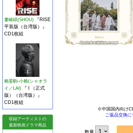
婁峻碩(SHOU)
『RISE
平装版（台湾版）』
CD1枚組
賴晏駒-小賴(シャオラ
イ／LAI)
『 I （正式
版）（台湾版）』
CD1枚組
※中国国内向けC
ご返品交換に
収録アーティストの
最新映画ドラマ商品
数量