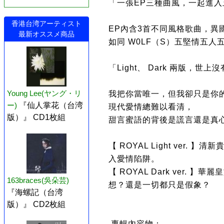
「一張EP三種曲風，一起進入五
香港台湾アーティスト
EP內含3首不同風格歌曲，異
最新オススメ商品
如同 W0LF（S）五堅情五
「Light、 Dark 兩版，世
Young Lee(ヤング・リ
我把你當唯一，但我卻只是你
ー)
『仙人掌花（台湾
現代愛情總難以看清，
版）』 CD1枚組
甜言蜜語的背後是謊言還是真
【 ROYAL Light ver.
入愛情陷阱。
【 ROYAL Dark ver.
163braces(吳朵芸)
想？還是一切都只是假象？
『海螺記（台湾
版）』 CD2枚組
專輯內容物：