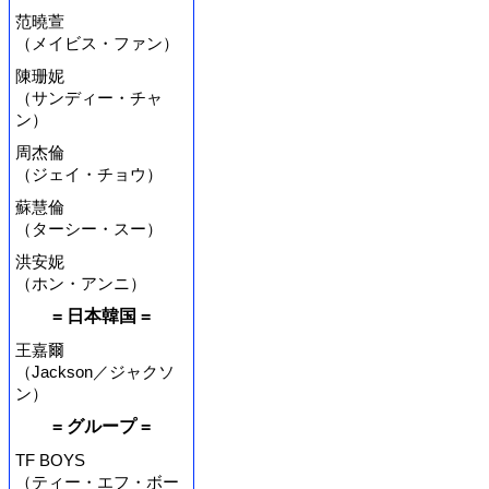
范曉萱
（メイビス・ファン）
陳珊妮
（サンディー・チャ
ン）
周杰倫
（ジェイ・チョウ）
蘇慧倫
（ターシー・スー）
洪安妮
（ホン・アンニ）
= 日本韓国 =
王嘉爾
（Jackson／ジャクソ
ン）
= グループ =
TF BOYS
（ティー・エフ・ボー