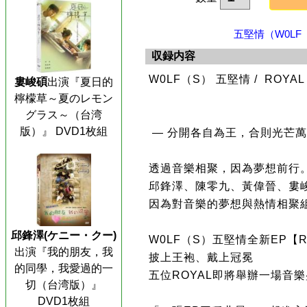
五堅情（W0LF（
収録内容
W0LF（S） 五堅情 / ROYAL L
婁峻碩
出演『夏日的
檸檬草～夏のレモン
グラス～（台湾
版）』 DVD1枚組
— 分開各自為王，合則光芒萬
透過音樂相聚，因為夢想前行
邱鋒澤、陳零九、黃偉晉、婁
因為對音樂的夢想與熱情相聚組
邱鋒澤(ケニー・クー)
W0LF（S）五堅情全新EP【R
出演『我的朋友，我
披上王袍、戴上冠冕
的同學，我愛過的一
五位ROYAL即將舉辦一場音
切（台湾版）』
DVD1枚組