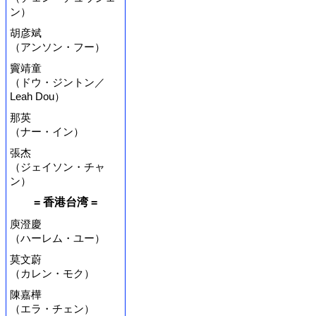
ン）
胡彦斌
（アンソン・フー）
竇靖童
（ドウ・ジントン／
Leah Dou）
那英
（ナー・イン）
張杰
（ジェイソン・チャ
ン）
= 香港台湾 =
庾澄慶
（ハーレム・ユー）
莫文蔚
（カレン・モク）
陳嘉樺
（エラ・チェン）