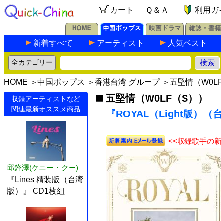
カート
Ｑ＆Ａ
利用ガ
新着すべて
アーティスト
人気ベスト
HOME
＞
中国ポップス
＞
香港台湾 グループ
＞
五堅情（W0L
五堅情（W0LF（S））
収録アーティストなど
関連最新オススメ商品
『ROYAL（Light版）（
<<収録歌手の
邱鋒澤(ケニー・クー)
『Lines 精装版（台湾
版）』 CD1枚組