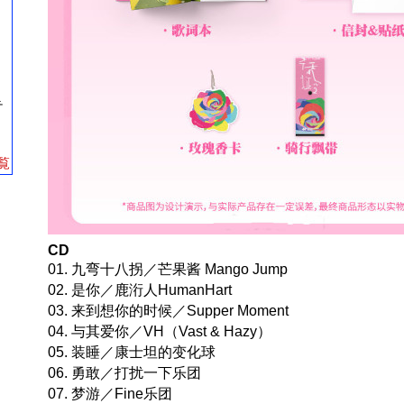
テ
覧
CD
01. 九弯十八拐／芒果酱 Mango Jump
02. 是你／鹿洐人HumanHart
03. 来到想你的时候／Supper Moment
04. 与其爱你／VH（Vast & Hazy）
05. 装睡／康士坦的变化球
06. 勇敢／打扰一下乐团
07. 梦游／Fine乐团