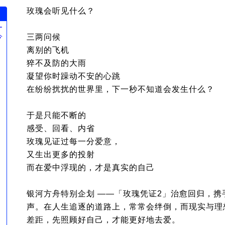
玫瑰会听见什么？
ー
今
三两问候
。
离别的飞机
猝不及防的大雨
凝望你时躁动不安的心跳
在纷纷扰扰的世界里，下一秒不知道会发生什么？
于是只能不断的
感受、回看、内省
玫瑰见证过每一分爱意，
又生出更多的投射
而在爱中浮现的，才是真实的自己
银河方舟特别企划 ——「玫瑰凭证2」治愈回归，携
声。在人生追逐的道路上，常常会绊倒，而现实与理
差距，先照顾好自己，才能更好地去爱。