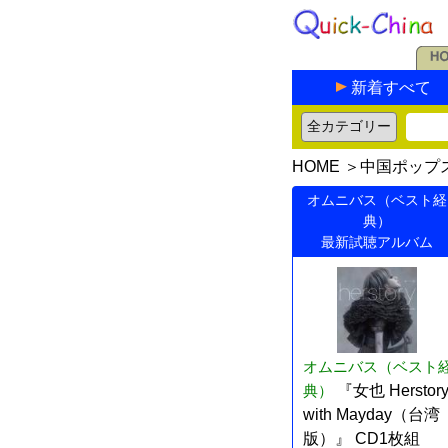
新着すべて
HOME
＞
中国ポップ
オムニバス（ベスト経
典）
最新試聴アルバム
オムニバス（ベスト
典）
『女也 Herstor
with Mayday（台湾
版）』 CD1枚組