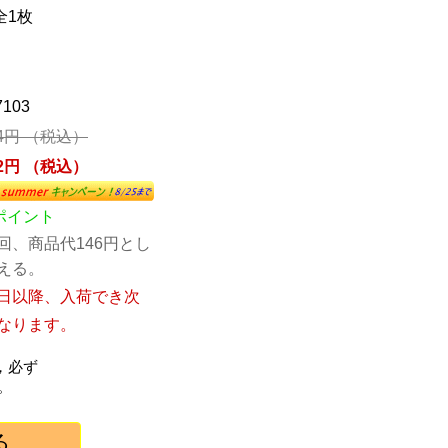
全1枚
7103
84円 （税込）
42円 （税込）
6ポイント
回、商品代146円とし
える。
日以降、入荷でき次
なります。
，必ず
。