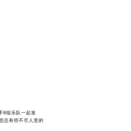
手8组乐队一起发
想总有些不尽人意的