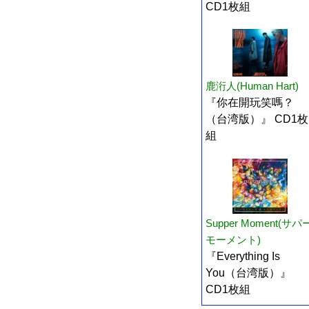
CD1枚組
鹿洐人(Human Hart)
『你在開玩笑嗎？
（台湾版）』 CD1枚
組
Supper Moment(サパ
モーメント)
『Everything Is
You（台湾版）』
CD1枚組