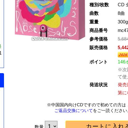
種別/枚数
CD 
曲数
8曲
重量
300g
商品番号
mc4
参考価格
5,6
経
販売価格
5,4
1
ポイント
14
※次
て使
発送状況
発売
第に
※中国国内向けCDですので初めての方は
ご返品交換について
をご一読ください
数量