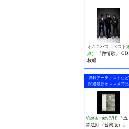
オムニバス（ベスト
典）
『微情歌』 CD
枚組
収録アーティストなど
関連最新オススメ商品
Vast＆Hazy(VH)
『五
常法則（台湾版）』