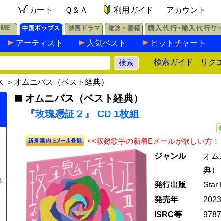
カート
Ｑ＆Ａ
利用ガイド
アカウント
アーティスト
人気ベスト
ヒットチャート
検索ガイド
リク
ス
＞
オムニバス（ベスト経典）
オムニバス（ベスト経典）
『玫瑰憑証２』 CD 1枚組
<<収録歌手の新着Eメールが欲しい方！
ジャンル
オム
典）
経
発行出版
Star
y
発売年
202
ISRC等
9787