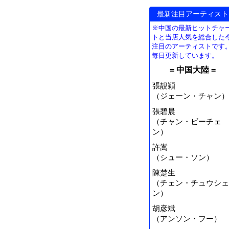
最新注目アーティスト
※中国の最新ヒットチャ
トと当店人気を総合した
注目のアーティストです
毎日更新しています。
= 中国大陸 =
張靚穎
（ジェーン・チャン）
張碧晨
（チャン・ビーチェ
ン）
許嵩
（シュー・ソン）
陳楚生
（チェン・チュウシェ
ン）
胡彦斌
（アンソン・フー）