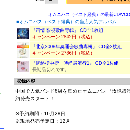
オムニバス（ベスト経典）の最新CD/VCD/
■オムニバス（ベスト経典）の当店人気アルバム！
『画情 影視歌曲専輯』 CD全1枚組
キャンペーン 2842円（税込）
『北京2008年奥運会歌曲専輯』 CD全2枚組
キャンペーン 2786円（税込）
『網絡榜中榜 時尚最流行1』 CD全1枚組
長期品切れです。
収録内容
中国で人気バンド8組を集めたオムニバス『玫瑰憑證
ー
約発売スタート！
※予約期間：10月28日
※現地発売予定日：12月