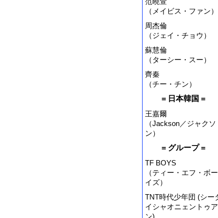
范曉萱
（メイビス・ファン）
周杰倫
（ジェイ・チョウ）
蘇慧倫
（ターシー・スー）
齊秦
（チー・チン）
= 日本韓国 =
王嘉爾
（Jackson／ジャクソ
ン）
= グループ =
TF BOYS
（ティー・エフ・ボー
イズ）
TNT時代少年団 (シー
イシャオニェントゥア
ン)