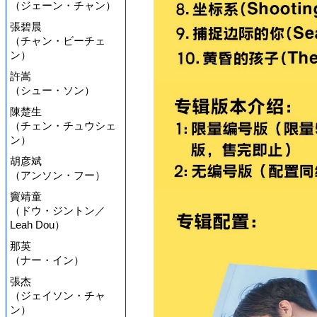
（ジェーン・チャン）
張碧晨
（チャン・ビーチェ
ン）
許嵩
（シュー・ソン）
陳楚生
（チェン・チュウシェ
ン）
胡彦斌
（アンソン・フー）
竇靖童
（ドウ・ジントン／
Leah Dou）
那英
（ナー・イン）
張杰
（ジェイソン・チャ
ン）