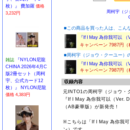
枚）』 費加羅
価格
周柯宇（ジ
3,232円
■この商品を買った人は、こん
『If I May 為你我可以 
キャンペーン 7987円
■周柯宇（ジョウ・クーユー）
雑誌
『NYLON尼龍
『If I May 為你我可以 
CHINA 2026年4月C
キャンペーン 7987円
版2冊セット（周柯
宇、公式カード12
収録内容
枚）』 NYLON尼龍
元INTO1の周柯宇（ジョウ
価格 4,383円
『If I May 為你我可以（Ve
（AB豪華版）が新発売！
※こちらは「If I May 為
ン）です。