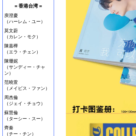
= 香港台湾 =
庾澄慶
（ハーレム・ユー）
莫文蔚
（カレン・モク）
陳嘉樺
（エラ・チェン）
陳珊妮
（サンディー・チャ
ン）
范曉萱
（メイビス・ファン）
周杰倫
（ジェイ・チョウ）
蘇慧倫
（ターシー・スー）
齊秦
（チー・チン）