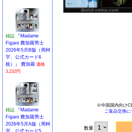
雑誌
『Madame
Figaro 費加羅男士
2026年5月B版（周柯
宇、公式カード6
枚）』 費加羅
価格
3,232円
※中国国内向けC
雑誌
『Madame
ご返品交換に
Figaro 費加羅男士
2026年5月A版（周柯
数量
宇、公式カード5