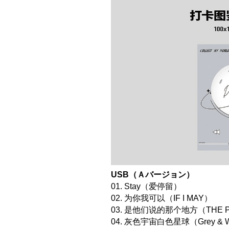
USB（Ａバージョン）
01. Stay（爱停留）
02. 为你我可以（IF I MAY）
03. 是他们说的那个地方（THE 
04. 灰色宇宙白色星球（Grey & W