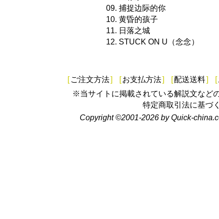
09. 捕捉边际的你
10. 黄昏的孩子
11. 日落之城
12. STUCK ON U（念念）
[
ご注文方法
]
[
お支払方法
]
[
配送送料
]
[
※当サイトに掲載されている解説文など
特定商取引法に基づ
Copyright ©2001-2026 by Quick-china.c