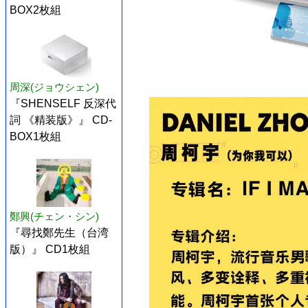
BOX2枚組
周深(ジョウシェン)
『SHENSELF 反深代
詞 《精装版》』 CD-
BOX1枚組
鄭興(チェン・シン)
『尋找鄭先生（台湾
版）』 CD1枚組