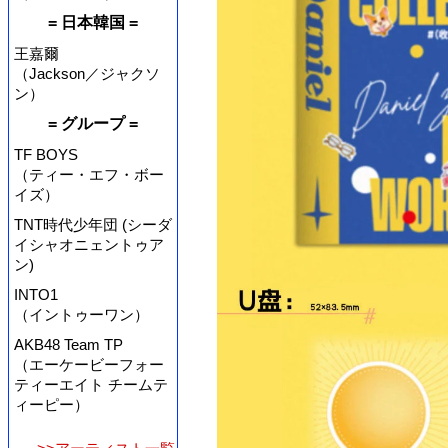
= 日本韓国 =
王嘉爾
（Jackson／ジャクソ
ン）
= グループ =
TF BOYS
（ティー・エフ・ボー
イズ）
TNT時代少年団 (シーダ
イシャオニェントゥア
ン)
INTO1
（イントゥーワン）
AKB48 Team TP
（エーケービーフォー
ティーエイト チームテ
ィーピー）