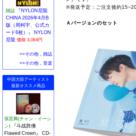
※発送予定：ご注文後約15~
雑誌
『NYLON尼龍
CHINA 2026年4月B
Ａバージョンのセット
版（周柯宇、公式カ
ード6枚）』 NYLON
尼龍
価格 3,064円
>>その他，雑誌
>>その他，音楽
中国大陸アーティスト
最新オススメ商品
張芸興(チャン・イーシ
ン)
『斗战胜佛
Flawed Crown』 CD-