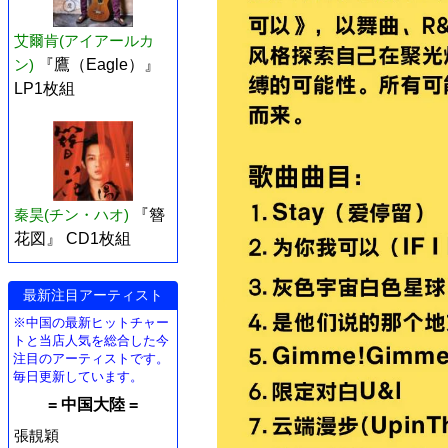
艾爾肯(アイアールカ
ン)
『鷹（Eagle）』
LP1枚組
秦昊(チン・ハオ)
『簪
花図』 CD1枚組
最新注目アーティスト
※中国の最新ヒットチャー
トと当店人気を総合した今
注目のアーティストです。
毎日更新しています。
= 中国大陸 =
張靚穎