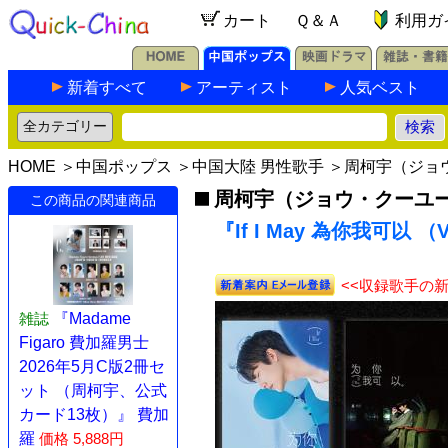
カート
Ｑ＆Ａ
利用ガ
新着すべて
アーティスト
人気ベスト
HOME
＞
中国ポップス
＞
中国大陸 男性歌手
＞
周柯宇（ジョ
周柯宇（ジョウ・クーユ
この商品の関連商品
『If I May 為你我可以 （V
<<収録歌手の
雑誌
『Madame
Figaro 費加羅男士
2026年5月C版2冊セ
ット （周柯宇、公式
カード13枚）』 費加
羅
価格 5,888円