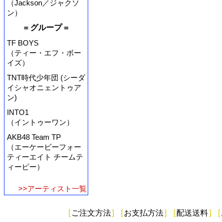
（Jackson／ジャクソ
ン）
= グループ =
TF BOYS
（ティー・エフ・ボー
イズ）
TNT時代少年団 (シーダ
イシャオニェントゥア
ン)
INTO1
（イントゥーワン）
AKB48 Team TP
（エーケービーフォー
ティーエイト チームテ
ィーピー）
>>アーティスト一覧
[
ご注文方法
]
[
お支払方法
]
[
配送送料
]
[