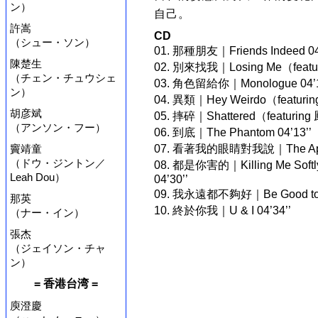
ン）
自己。
許嵩
CD
（シュー・ソン）
01. 那種朋友｜Friends Indeed 04’
陳楚生
02. 別來找我｜Losing Me（featu
（チェン・チュウシェ
03. 角色留給你｜Monologue 04’1
ン）
04. 異類｜Hey Weirdo（featurin
胡彦斌
05. 摔碎｜Shattered（featuring
（アンソン・フー）
06. 到底｜The Phantom 04’13’’
竇靖童
07. 看著我的眼睛對我說｜The Apple 
（ドウ・ジントン／
08. 都是你害的｜Killing Me Softl
Leah Dou）
04’30’’
09. 我永遠都不夠好｜Be Good to You
那英
10. 終於你我｜U & I 04’34’’
（ナー・イン）
張杰
（ジェイソン・チャ
ン）
= 香港台湾 =
庾澄慶