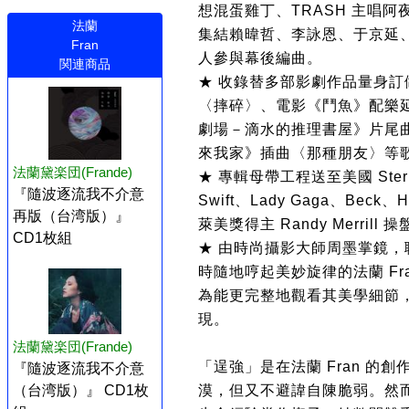
想混蛋雞丁、TRASH 主唱
法蘭
集結賴暐哲、李詠恩、于京延
Fran
人參與幕後編曲。
関連商品
★ 收錄替多部影劇作品量身
〈摔碎〉、電影《鬥魚》配樂
劇場－滴水的推理書屋》片尾
來我家》插曲〈那種朋友〉等
法蘭黛楽団(Frande)
★ 專輯母帶工程送至美國 Sterli
『隨波逐流我不介意
Swift、Lady Gaga、Bec
再版（台湾版）』
萊美獎得主 Randy Merri
CD1枚組
★ 由時尚攝影大師周墨掌鏡
時隨地哼起美妙旋律的法蘭 F
為能更完整地觀看其美學細節，
現。
法蘭黛楽団(Frande)
「逞強」是在法蘭 Fran 
『隨波逐流我不介意
漠，但又不避諱自陳脆弱。然
（台湾版）』 CD1枚