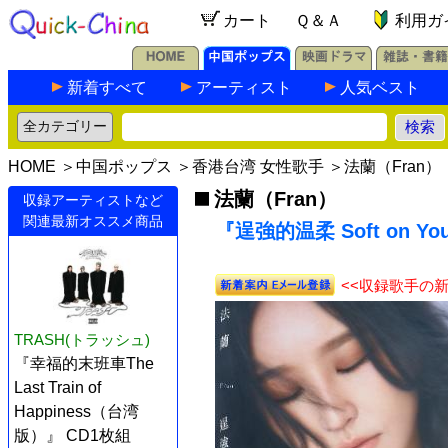
カート
Ｑ＆Ａ
利用ガ
新着すべて
アーティスト
人気ベスト
HOME
＞
中国ポップス
＞
香港台湾 女性歌手
＞
法蘭（Fran）
法蘭（Fran）
収録アーティストなど
関連最新オススメ商品
『逞強的温柔 Soft on Y
<<収録歌手の
TRASH(トラッシュ)
『幸福的末班車The
Last Train of
Happiness（台湾
版）』 CD1枚組