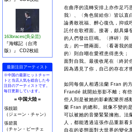
在曲序的流轉安排上亦作足巧
我〉、〈角色留給你〉皆以直
論勇敢祝福、醉心復仇，抑或
託付在歌裡面。接著，頗具爆
163braces(吳朵芸)
的人們發出巨鳴。〈摔碎〉與
『海螺記（台湾
去」的一體兩面。〈看著我的
版）』 CD2枚組
的〉則自嘲在愛裡患得患失；
面對自我。最後收尾在〈終於
最新注目アーティスト
因為遇見了你，自己的存在才
※中国の最新ヒットチャー
トと当店人気を総合した今
如同每個人相遇法蘭 Fran 
注目のアーティストです。
毎日更新しています。
Frandé 就開始形影不離；
= 中国大陸 =
些人則是被她的影劇配樂所感
蘭 Fran 的總和。就像不
張靚穎
（ジェーン・チャン）
可以被她的音樂緊緊擁抱。法蘭 
人，都能透過這張作品重新看
張碧晨
（チャン・ビーチェ
自在的姿態面對大世界的變化