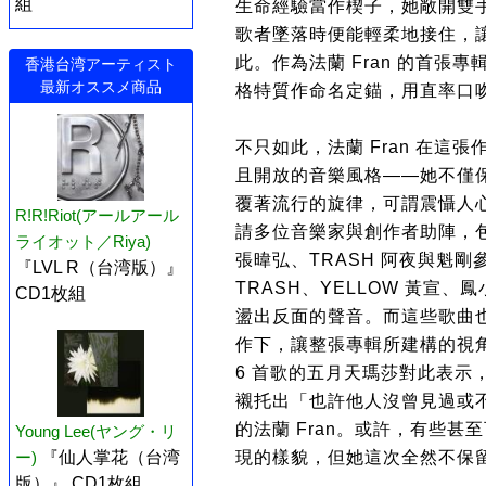
組
生命經驗當作楔子，她敞開雙
歌者墜落時便能輕柔地接住，
此。作為法蘭 Fran 的首張專輯
香港台湾アーティスト
最新オススメ商品
格特質作命名定錨，用直率口
不只如此，法蘭 Fran 在
且開放的音樂風格——她不僅
覆著流行的旋律，可謂震懾人
R!R!Riot(アールアール
請多位音樂家與創作者助陣，
ライオット／Riya)
張暐弘、TRASH 阿夜與魁
『LVL R（台湾版）』
TRASH、YELLOW 黃宣
CD1枚組
盪出反面的聲音。而這些歌曲
作下，讓整張專輯所建構的視
6 首歌的五月天瑪莎對此表示
襯托出「也許他人沒曾見過或
的法蘭 Fran。或許，有些甚至
Young Lee(ヤング・リ
ー)
『仙人掌花（台湾
現的樣貌，但她這次全然不保
版）』 CD1枚組