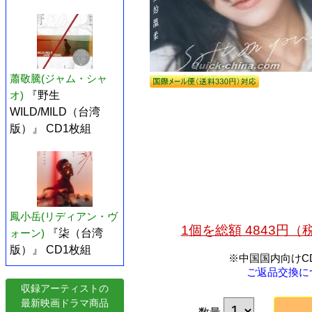
蕭敬騰(ジャム・シャ
オ)
『野生
WILD/MILD（台湾
版）』 CD1枚組
鳳小岳(リディアン・ヴ
1個を総額 4843円
ォーン)
『柒（台湾
版）』 CD1枚組
※中国国内向けC
ご返品交換に
収録アーティストの
最新映画ドラマ商品