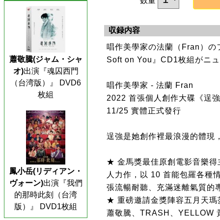
数量
収録内容
唱作美學家の法蘭（Fran）
蕭敬騰(ジャム・シャ
Soft on You』CD1枚組が
オ)
出演『魂囚西門
（台湾版）』 DVD6
唱作美學家 - 法蘭 Fran
枚組
2022 首張個人創作大碟《逞強的溫
11/25 實體正式發行
逞強是她創作裡最浪漫的體現
★ 金馬獎最佳原創電影音樂
鳳小岳(リディアン・
人力作，以 10 首能包羅各
ヴォーン)
出演『我們
張流暢耐聽、充滿迷離氣質的
的那時此刻（台湾
★ 重磅邀請金獎陣容五月天
版）』 DVD1枚組
蕭敬騰、TRASH、YELLO