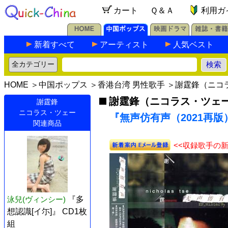
カート
Ｑ＆Ａ
利用ガ
新着すべて
アーティスト
人気ベスト
HOME
＞
中国ポップス
＞
香港台湾 男性歌手
＞
謝霆鋒（ニコ
謝霆鋒（ニコラス・ツェ
謝霆鋒
ニコラス・ツェー
『無声仿有声（2021再版）
関連商品
<<収録歌手の
泳兒(ヴィンシー)
『多
想認識[イ尓]』 CD1枚
組