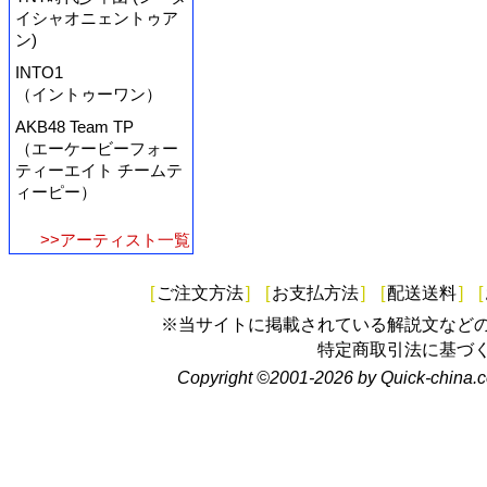
イシャオニェントゥア
ン)
INTO1
（イントゥーワン）
AKB48 Team TP
（エーケービーフォー
ティーエイト チームテ
ィーピー）
>>アーティスト一覧
[
ご注文方法
]
[
お支払方法
]
[
配送送料
]
[
※当サイトに掲載されている解説文など
特定商取引法に基づ
Copyright ©2001-2026 by Quick-china.c