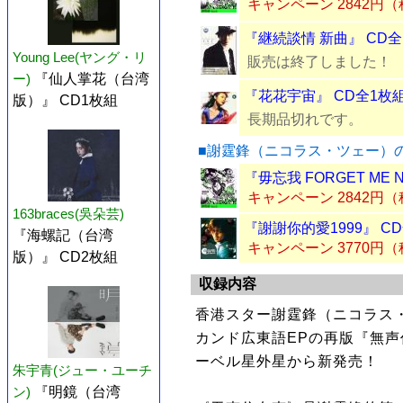
キャンペーン 2842円
『継続談情 新曲』 CD全
Young Lee(ヤング・リ
販売は終了しました！
ー)
『仙人掌花（台湾
『花花宇宙』 CD全1枚
版）』 CD1枚組
長期品切れです。
■謝霆鋒（ニコラス・ツェー）
『毋忘我 FORGET ME 
キャンペーン 2842円
163braces(吳朵芸)
『謝謝你的愛1999』 C
『海螺記（台湾
キャンペーン 3770円
版）』 CD2枚組
収録内容
香港スター謝霆鋒（ニコラス・
カンド広東語EPの再版『無声
ーベル星外星から新発売！
朱宇青(ジュー・ユーチ
ン)
『明鏡（台湾