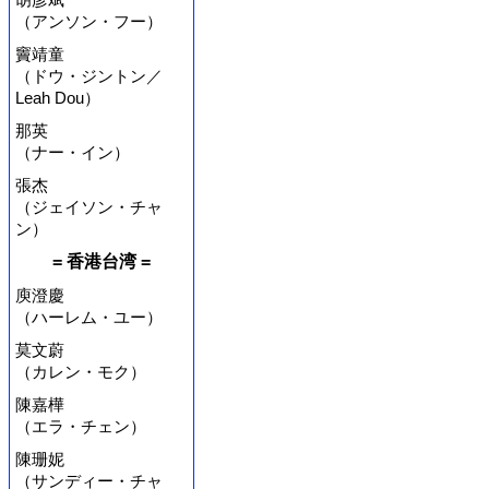
（アンソン・フー）
竇靖童
（ドウ・ジントン／
Leah Dou）
那英
（ナー・イン）
張杰
（ジェイソン・チャ
ン）
= 香港台湾 =
庾澄慶
（ハーレム・ユー）
莫文蔚
（カレン・モク）
陳嘉樺
（エラ・チェン）
陳珊妮
（サンディー・チャ