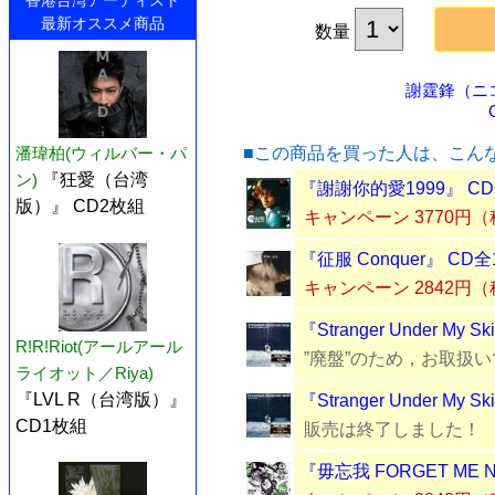
香港台湾アーティスト
最新オススメ商品
数量
謝霆鋒（ニ
■この商品を買った人は、こん
潘瑋柏(ウィルバー・パ
ン)
『狂愛（台湾
『謝謝你的愛1999』 C
版）』 CD2枚組
キャンペーン 3770円
『征服 Conquer』 CD
キャンペーン 2842円
『Stranger Under My 
R!R!Riot(アールアール
”廃盤”のため，お取扱
ライオット／Riya)
『LVL R（台湾版）』
『Stranger Under M
CD1枚組
販売は終了しました！
『毋忘我 FORGET ME 