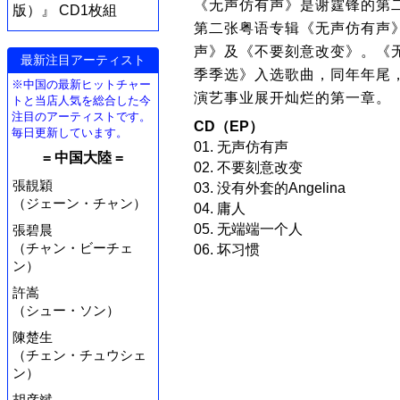
《无声仿有声》是谢霆锋的第二
版）』 CD1枚組
第二张粤语专辑《无声仿有声
声》及《不要刻意改变》。《
最新注目アーティスト
季季选》入选歌曲，同年年尾
※中国の最新ヒットチャー
演艺事业展开灿烂的第一章。
トと当店人気を総合した今
注目のアーティストです。
CD（EP）
毎日更新しています。
01. 无声仿有声
= 中国大陸 =
02. 不要刻意改变
張靚穎
03. 没有外套的Angelina
（ジェーン・チャン）
04. 庸人
05. 无端端一个人
張碧晨
（チャン・ビーチェ
06. 坏习惯
ン）
許嵩
（シュー・ソン）
陳楚生
（チェン・チュウシェ
ン）
胡彦斌