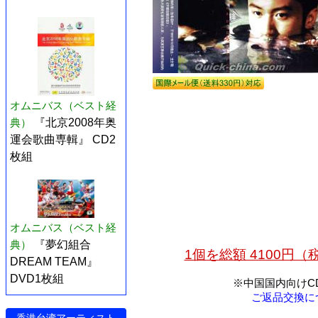
オムニバス（ベスト経
典）
『北京2008年奥
運会歌曲専輯』 CD2
枚組
オムニバス（ベスト経
典）
『夢幻組合
1個を総額 4100円
DREAM TEAM』
DVD1枚組
※中国国内向けC
ご返品交換に