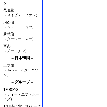
ン）
范曉萱
（メイビス・ファン）
周杰倫
（ジェイ・チョウ）
蘇慧倫
（ターシー・スー）
齊秦
（チー・チン）
= 日本韓国 =
王嘉爾
（Jackson／ジャクソ
ン）
= グループ =
TF BOYS
（ティー・エフ・ボー
イズ）
TNT時代少年団 (シーダ