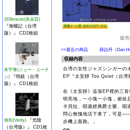
163braces(吳朵芸)
『海螺記（台湾
版）』 CD2枚組
販売
<<最近の商品
薛詒丹（Dan Hs
収録内容
台湾の女性ジャズシンガーの
朱宇青(ジュー・ユーチ
EP『太安靜 Too Quiet
ン)
『明鏡（台湾
版）』 CD1枚組
在《太安靜》這張EP裡的三
明亮地，一小塊一小塊，俯拾
卡貝拉、唱過經典爵士樂、唱
問心無愧地活下來了，可是—
侑彤(Verity)
『光陰
步機上面跑。」
（台湾版）』 CD1枚