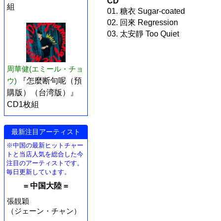
CD
組
01. 糖衣 Sugar-coated
02. 回來 Regression
03. 太安靜 Too Quiet
周華健(エミール・チョ
ウ)
『怎麼断句呢（預
購版）（台湾版）』
CD1枚組
最新注目アーティスト
※中国の最新ヒットチャー
トと当店人気を総合した今
注目のアーティストです。
毎日更新しています。
= 中国大陸 =
張靚穎
（ジェーン・チャン）