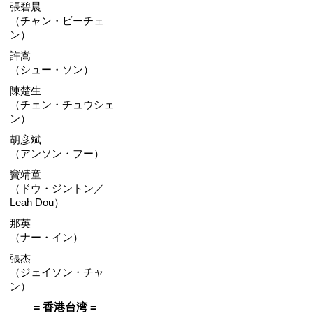
張碧晨
（チャン・ビーチェ
ン）
許嵩
（シュー・ソン）
陳楚生
（チェン・チュウシェ
ン）
胡彦斌
（アンソン・フー）
竇靖童
（ドウ・ジントン／
Leah Dou）
那英
（ナー・イン）
張杰
（ジェイソン・チャ
ン）
= 香港台湾 =