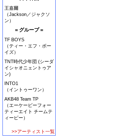
王嘉爾
（Jackson／ジャクソ
ン）
= グループ =
TF BOYS
（ティー・エフ・ボー
イズ）
TNT時代少年団 (シーダ
イシャオニェントゥア
ン)
INTO1
（イントゥーワン）
AKB48 Team TP
（エーケービーフォー
ティーエイト チームテ
ィーピー）
>>アーティスト一覧