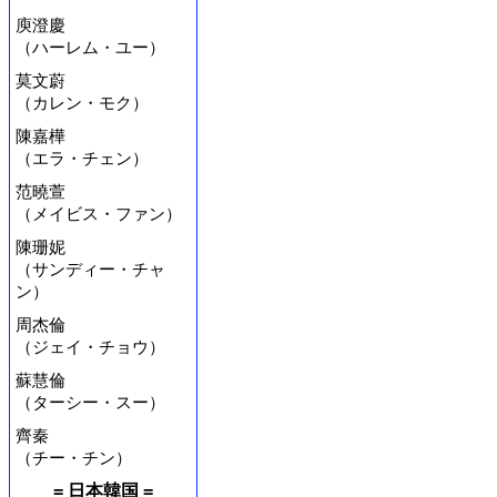
庾澄慶
（ハーレム・ユー）
莫文蔚
（カレン・モク）
陳嘉樺
（エラ・チェン）
范曉萱
（メイビス・ファン）
陳珊妮
（サンディー・チャ
ン）
周杰倫
（ジェイ・チョウ）
蘇慧倫
（ターシー・スー）
齊秦
（チー・チン）
= 日本韓国 =