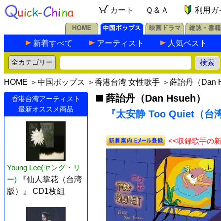
カート
Ｑ＆Ａ
利用ガ
新着すべて
アーティスト
人気ベスト
HOME
＞
中国ポップス
＞
香港台湾 女性歌手
＞
薛詒丹（Dan H
薛詒丹（Dan Hsueh）
香港台湾アーティスト
最新オススメ商品
『太安静 Too Quiet（台
<<収録歌手の
Young Lee(ヤング・リ
ー)
『仙人掌花（台湾
版）』 CD1枚組