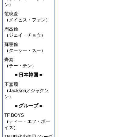
ン）
范曉萱
（メイビス・ファン）
周杰倫
（ジェイ・チョウ）
蘇慧倫
（ターシー・スー）
齊秦
（チー・チン）
= 日本韓国 =
王嘉爾
（Jackson／ジャクソ
ン）
= グループ =
TF BOYS
（ティー・エフ・ボー
イズ）
TNT時代少年団 (シーダ