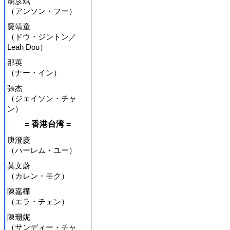
胡彦斌
（アンソン・フー）
竇靖童
（ドウ・ジントン／
Leah Dou）
那英
（ナー・イン）
張杰
（ジェイソン・チャ
ン）
= 香港台湾 =
庾澄慶
（ハーレム・ユー）
莫文蔚
（カレン・モク）
陳嘉樺
（エラ・チェン）
陳珊妮
（サンディー・チャ