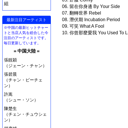
組
06. 留在你身邊 By Your Side
07. 翻轉世界 Rebel
08. 潛伏期 Incubation Period
最新注目アーティスト
09. 可笑 What A Fool
※中国の最新ヒットチャー
10. 你曾那麼愛我 You Used To L
トと当店人気を総合した今
注目のアーティストです。
毎日更新しています。
= 中国大陸 =
張靚穎
（ジェーン・チャン）
張碧晨
（チャン・ビーチェ
ン）
許嵩
（シュー・ソン）
陳楚生
（チェン・チュウシェ
ン）