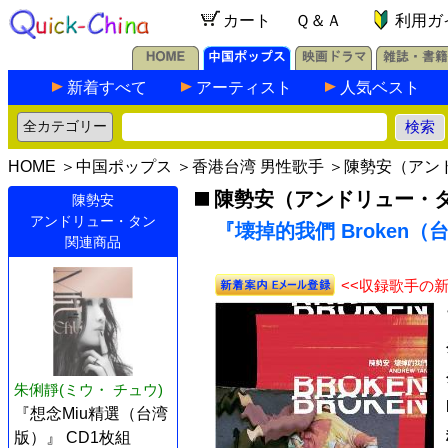
カート
Ｑ＆Ａ
利用ガ
新着すべて
アーティスト
人気ベスト
HOME
＞
中国ポップス
＞
香港台湾 男性歌手
＞
陳勢安（アン
陳勢安（アンドリュー・
陳勢安
アンドリュー・タン
『壊掉的我們 Broken（
関連商品
<<収録歌手の
朱俐靜(ミウ・ チュウ)
『想念Miu精選（台湾
版）』 CD1枚組