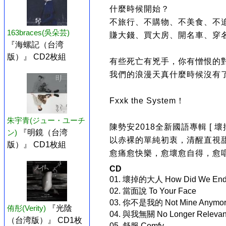
什麼時候開始？
不旅行、不購物、不美食、不
163braces(吳朵芸)
賺大錢、買大房、開名車、穿
『海螺記（台湾
版）』 CD2枚組
有些死亡有兇手，你有憎恨的
我們的浪漫天真什麼時候沒有
Fxxk the System！
朱宇青(ジュー・ユーチ
陳勢安2018全新國語專輯 [ 壞掉
ン)
『明鏡（台湾
以赤裸的單純初衷，清醒直視
版）』 CD1枚組
愈痛愈快樂，愈壞愈自得，愈
CD
01. 壞掉的大人 How Did We End
02. 當面說 To Your Face
03. 你不是我的 Not Mine Anymo
侑彤(Verity)
『光陰
04. 與我無關 No Longer Relevan
（台湾版）』 CD1枚
05. 舒服 Comfy