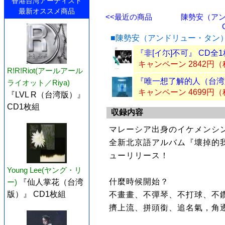
香港台湾アーティスト
最新オススメ商品
<<最近の商品
陳勢安（アン
■陳勢安（アンドリュー・タン
『非[イ尓]不可』 CD全
キャンペーン 2842円
R!R!Riot(アールアール
『唯一想了解的人（台湾版
ライオット／Riya)
キャンペーン 4699円
『LVL R（台湾版）』
CD1枚組
収録内容
マレーシア出身のイケメンシ
全新北京語アルバム『壞掉的我們
ューリリース！
Young Lee(ヤング・リ
什麼時候開始？
ー)
『仙人掌花（台湾
版）』 CD1枚組
不畫畫、不彈琴、不打球、不
擠上流、拼頭銜、追名氣，角