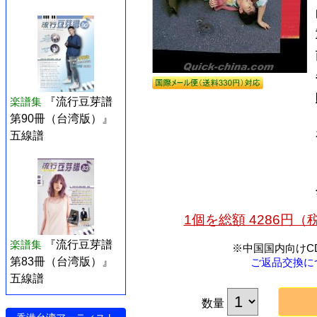
楽譜集
『流行豆芽譜
第90冊（台湾版）』
五線譜
1個を総額 4286円
楽譜集
『流行豆芽譜
※中国国内向けC
第83冊（台湾版）』
ご返品交換に
五線譜
数量