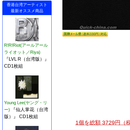
香港台湾アーティスト
最新オススメ商品
R!R!Riot(アールアール
ライオット／Riya)
『LVL R（台湾版）』
CD1枚組
Young Lee(ヤング・リ
ー)
『仙人掌花（台湾
版）』 CD1枚組
1個を総額 3729円