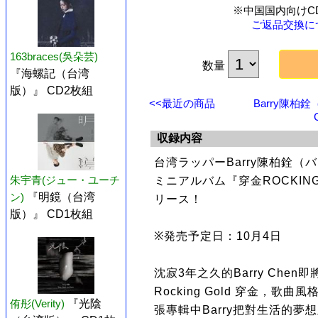
※中国国内向けC
ご返品交換に
163braces(吳朵芸)
数量
『海螺記（台湾
版）』 CD2枚組
<<最近の商品
Barry陳柏
収録内容
台湾ラッパーBarry陳柏銓（
朱宇青(ジュー・ユーチ
ミニアルバム『穿金ROCKIN
ン)
『明鏡（台湾
リース！
版）』 CD1枚組
※発売予定日：10月4日
沈寂3年之久的Barry Chen
Rocking Gold 穿金，歌曲
侑彤(Verity)
『光陰
張專輯中Barry把對生活的