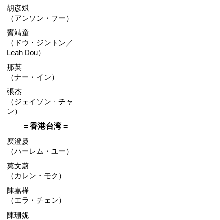
胡彦斌
（アンソン・フー）
竇靖童
（ドウ・ジントン／
Leah Dou）
那英
（ナー・イン）
張杰
（ジェイソン・チャ
ン）
= 香港台湾 =
庾澄慶
（ハーレム・ユー）
莫文蔚
（カレン・モク）
陳嘉樺
（エラ・チェン）
陳珊妮