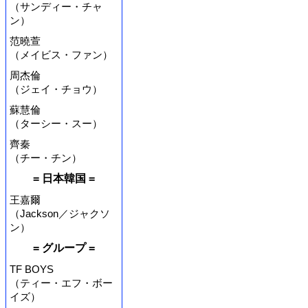
（サンディー・チャ
ン）
范曉萱
（メイビス・ファン）
周杰倫
（ジェイ・チョウ）
蘇慧倫
（ターシー・スー）
齊秦
（チー・チン）
= 日本韓国 =
王嘉爾
（Jackson／ジャクソ
ン）
= グループ =
TF BOYS
（ティー・エフ・ボー
イズ）