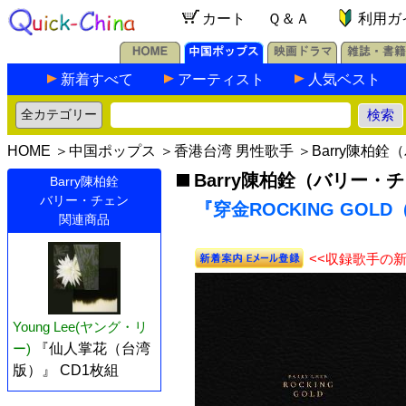
カート
Ｑ＆Ａ
利用ガ
新着すべて
アーティスト
人気ベスト
HOME
＞
中国ポップス
＞
香港台湾 男性歌手
＞
Barry陳柏
Barry陳柏銓（バリー・
Barry陳柏銓
バリー・チェン
『穿金ROCKING GOLD
関連商品
<<収録歌手の
Young Lee(ヤング・リ
ー)
『仙人掌花（台湾
版）』 CD1枚組