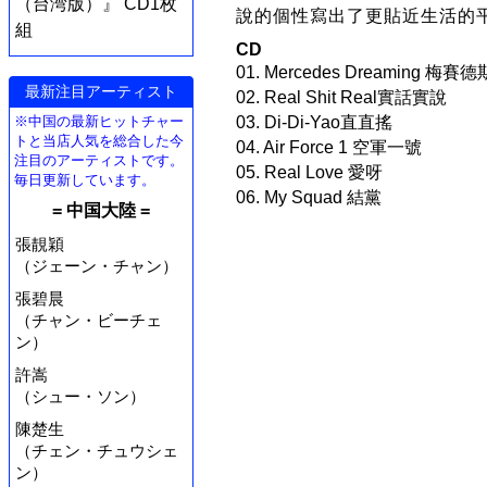
（台湾版）』 CD1枚
說的個性寫出了更貼近生活的平民情
組
CD
01. Mercedes Dreaming 梅
最新注目アーティスト
02. Real Shit Real實話實說
※中国の最新ヒットチャー
03. Di-Di-Yao直直搖
トと当店人気を総合した今
04. Air Force 1 空軍一號
注目のアーティストです。
05. Real Love 愛呀
毎日更新しています。
06. My Squad 結黨
= 中国大陸 =
張靚穎
（ジェーン・チャン）
張碧晨
（チャン・ビーチェ
ン）
許嵩
（シュー・ソン）
陳楚生
（チェン・チュウシェ
ン）