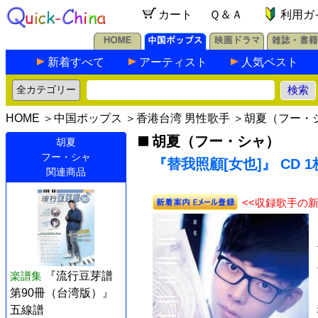
カート
Ｑ＆Ａ
利用ガ
新着すべて
アーティスト
人気ベスト
HOME
＞
中国ポップス
＞
香港台湾 男性歌手
＞
胡夏（フー・
胡夏（フー・シャ）
胡夏
フー・シャ
『替我照顧[女也]』 CD 
関連商品
<<収録歌手の
楽譜集
『流行豆芽譜
第90冊（台湾版）』
五線譜