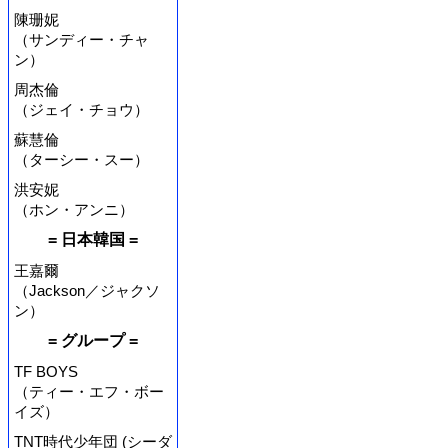
陳珊妮
（サンディー・チャ
ン）
周杰倫
（ジェイ・チョウ）
蘇慧倫
（ターシー・スー）
洪安妮
（ホン・アンニ）
= 日本韓国 =
王嘉爾
（Jackson／ジャクソ
ン）
= グループ =
TF BOYS
（ティー・エフ・ボー
イズ）
TNT時代少年団 (シーダ