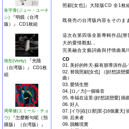
照顧[女也]』大陸版CD 全1
朱宇青(ジュー・ユーチ
ン)
『明鏡（台湾
既発売の台湾版内容をそのま
版）』 CD1枚組
這次在第四張全新專輯作品[替
大的愛情觀點，
完美融合文藝詞曲與抒情曲風!
CD
侑彤(Verity)
『光陰
01. 美好的昨天-蘇有朋導演作品
（台湾版）』 CD1枚
02. 替我照顧[女也] （[好想談
組
曲）
03. 愛情生態
04. [ロ／力]一個噪音
05. 幸福在這里-[好想談戀愛] 插
06. 好人
周華健(エミール・チョ
07. [イ尓]在[ロ那]里-[16個夏天]
ウ)
『怎麼断句呢（預
08. 后来者
09. 脱離現實
購版）（台湾版）』