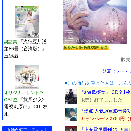
楽譜集
『流行豆芽譜
第86冊（台湾版）』
五線譜
販売
胡夏（フー・シャ
■この商品を買った人は、こん
『sha瓜探戈』 CD全1
オリジナルサントラ
OST盤
『旋風少女2
販売は終了しました！
電視劇原声』 CD1枚
『燃点 人気冠軍影音慶功
組
キャンペーン 2786円
『上海電視周刊 2015年
香港台湾アーティスト