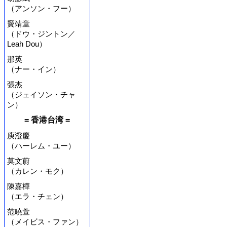
（アンソン・フー）
竇靖童
（ドウ・ジントン／
Leah Dou）
那英
（ナー・イン）
張杰
（ジェイソン・チャ
ン）
= 香港台湾 =
庾澄慶
（ハーレム・ユー）
莫文蔚
（カレン・モク）
陳嘉樺
（エラ・チェン）
范曉萱
（メイビス・ファン）