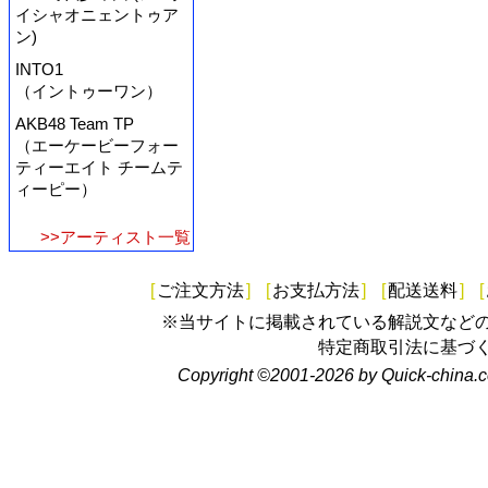
イシャオニェントゥア
ン)
INTO1
（イントゥーワン）
AKB48 Team TP
（エーケービーフォー
ティーエイト チームテ
ィーピー）
>>アーティスト一覧
[
ご注文方法
]
[
お支払方法
]
[
配送送料
]
[
※当サイトに掲載されている解説文など
特定商取引法に基づ
Copyright ©2001-2026 by Quick-china.c