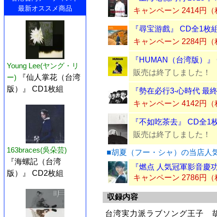
最新オススメ商品
キャンペーン 2414円
『尋宝游戲』 CD全1枚
キャンペーン 2284円
『HUMAN（台湾版）』 
Young Lee(ヤング・リ
販売は終了しました！
ー)
『仙人掌花（台湾
版）』 CD1枚組
『勢在必行3-心時代 最
キャンペーン 4142円
『不如吃茶去』 CD全1
販売は終了しました！
163braces(吳朵芸)
■胡夏（フー・シャ）の当店人
『海螺記（台湾
『燃点 人気冠軍影音慶功
版）』 CD2枚組
キャンペーン 2786円
収録内容
台湾実力派ラブソング王子 胡