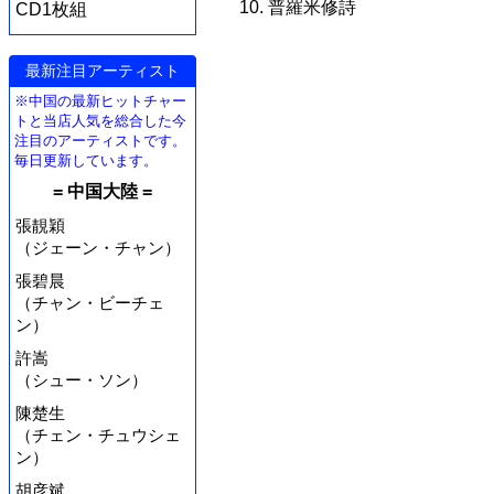
10. 普羅米修詩
CD1枚組
最新注目アーティスト
※中国の最新ヒットチャー
トと当店人気を総合した今
注目のアーティストです。
毎日更新しています。
= 中国大陸 =
張靚穎
（ジェーン・チャン）
張碧晨
（チャン・ビーチェ
ン）
許嵩
（シュー・ソン）
陳楚生
（チェン・チュウシェ
ン）
胡彦斌