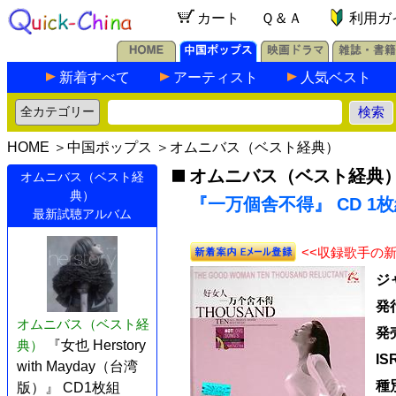
カート
Ｑ＆Ａ
利用ガ
新着すべて
アーティスト
人気ベスト
HOME
＞
中国ポップス
＞
オムニバス（ベスト経典）
オムニバス（ベスト経典
オムニバス（ベスト経
典）
『一万個舎不得』 CD 1
最新試聴アルバム
<<収録歌手の
ジ
発
オムニバス（ベスト経
発
典）
『女也 Herstory
IS
with Mayday（台湾
種
版）』 CD1枚組