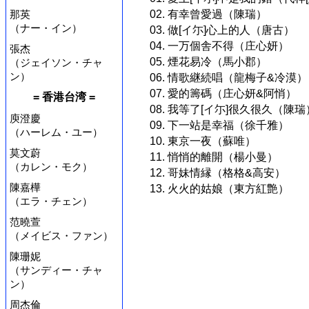
02. 有幸曾愛過（陳瑞）
那英
（ナー・イン）
03. 做[イ尓]心上的人（唐古）
04. 一万個舎不得（庄心妍）
張杰
05. 煙花易冷（馬小郡）
（ジェイソン・チャ
ン）
06. 情歌継続唱（龍梅子&冷漠）
07. 愛的籌碼（庄心妍&阿悄）
= 香港台湾 =
08. 我等了[イ尓]很久很久（陳瑞
庾澄慶
09. 下一站是幸福（徐千雅）
（ハーレム・ユー）
10. 東京一夜（蘇唯）
莫文蔚
11. 悄悄的離開（楊小曼）
（カレン・モク）
12. 哥妹情縁（格格&高安）
陳嘉樺
13. 火火的姑娘（東方紅艶）
（エラ・チェン）
范曉萱
（メイビス・ファン）
陳珊妮
（サンディー・チャ
ン）
周杰倫