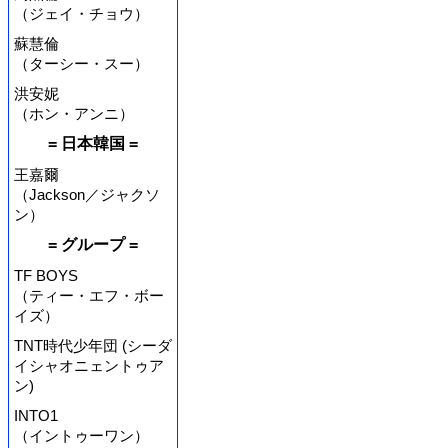
（ジェイ・チョウ）
蘇慧倫
（ターシー・スー）
洪安妮
（ホン・アンニ）
= 日本韓国 =
王嘉爾
（Jackson／ジャクソ
ン）
= グループ =
TF BOYS
（ティー・エフ・ボー
イズ）
TNT時代少年団 (シーダ
イシャオニェントゥア
ン)
INTO1
（イントゥーワン）