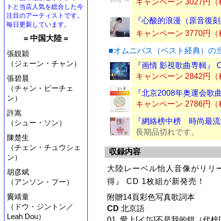
キャンペーン 3027円
トと当店人気を総合した今
注目のアーティストです。
『心酸的浪漫（原音復刻
毎日更新しています。
キャンペーン 3770円
= 中国大陸 =
■オムニバス（ベスト経典）の
張靚穎
（ジェーン・チャン）
『画情 影視歌曲専輯』 
キャンペーン 2842円
張碧晨
（チャン・ビーチェ
『北京2008年奥運会歌曲
ン）
キャンペーン 2786円
許嵩
『網絡榜中榜 時尚最流行
（シュー・ソン）
長期品切れです。
陳楚生
（チェン・チュウシェ
収録内容
ン）
大陸レーベル怡人音像がリリー
胡彦斌
得』 CD 1枚組が新発売！
（アンソン・フー）
竇靖童
附贈14頁彩色写真歌詞本
（ドウ・ジントン／
CD
北京語
Leah Dou）
01. 愛上[イ尓]不是我的錯（代梓[