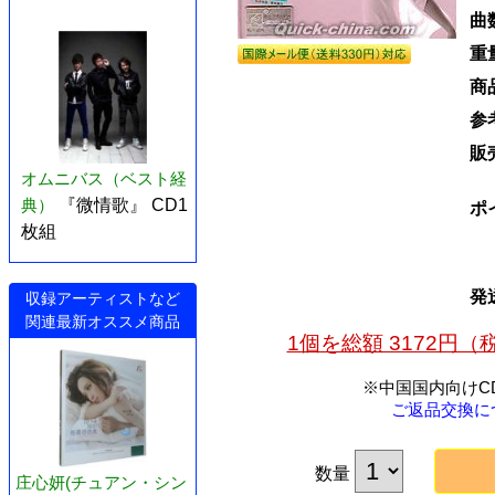
曲
重
商
参
販
オムニバス（ベスト経
典）
『微情歌』 CD1
ポ
枚組
発
収録アーティストなど
関連最新オススメ商品
1個を総額 3172円
※中国国内向けC
ご返品交換に
数量
庄心妍(チュアン・シン