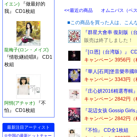
イエン)
『做最好的
<<最近の商品
オムニバス（ベスト
我』 CD1枚組
■この商品を買った人は、こん
『群星大會串 復刻版（台
販売は終了しました！
龍梅子(ロン・メイズ)
『[ロ恩]（台湾版）』 C
『情歌継続唱II』 CD1
キャンペーン 3956円
枚組
『華人[石周]堡音樂帝國
キャンペーン 3343円
『庄心妍2016精選専輯』
キャンペーン 2842円
阿悄(アチャオ)
『不
怕』 CD1枚組
『花辺女孩 Gossip Gir
キャンペーン 2842円
最新注目アーティスト
『不怕』 CD全1枚組
※中国の最新ヒットチャー