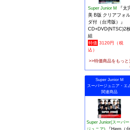
Super Junior M
『太
美 B版 クリアフォ
ダ付（台湾版）』
CD+DVD(NTSC)2
組
特価
3120円（税
込）
>>特価商品をもっと
Super Junior M
スーパージュニア・エ
関連商品
Super Junior(スーパー
ジュニア)
『Hero（