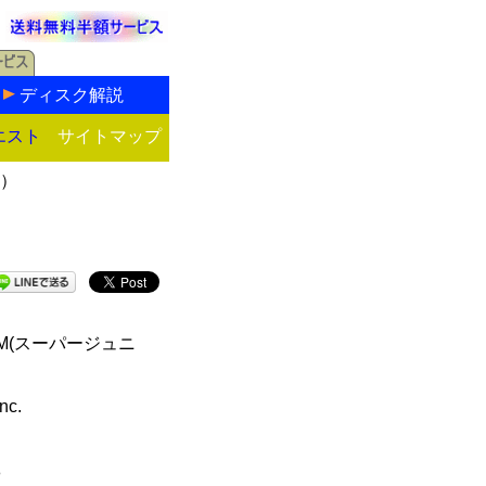
ディスク解説
エスト
サイトマップ
ム）
）
ior M(スーパージュニ
nc.
8