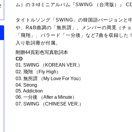
ム）の３rdミニアルバム『SWING （台湾版）』 C
2
タイトルソング「SWING」の韓国語バージョンと
や、R&B曲調の「無所謂」、メンバーの周覓（チ
「飛翔」、バラード「一分後」など7曲を収録した
入り歌詞冊が付属。
附贈44頁彩色写真歌詞本
CD
01. SWING （KOREAN VER.）
ャ
02. 飛翔 （Fly High）
03. 無所謂 （My Love For You）
04. Strong
05. Addiction
06. 一分後 （After a Minute）
07. SWING （CHINESE VER.）
・