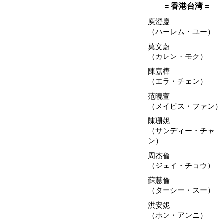
= 香港台湾 =
庾澄慶
（ハーレム・ユー）
莫文蔚
（カレン・モク）
陳嘉樺
（エラ・チェン）
范曉萱
（メイビス・ファン）
陳珊妮
（サンディー・チャ
ン）
周杰倫
（ジェイ・チョウ）
蘇慧倫
（ターシー・スー）
洪安妮
（ホン・アンニ）