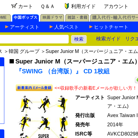
カート
Ｑ＆Ａ
利用ガイド
アカウント
アーティスト
人気ベスト
ヒットチャート
検索ガイド
リク
ス
＞
韓国 グループ
＞
Super Junior M（スーパージュニア・エ
Super Junior M（スーパージュニア・エム
『SWING （台湾版）』 CD 1枚組
<<収録歌手の新着Eメールが欲しい方！
アーティスト
Super Jun
ア・エム)
発行出版
Avex Taiwan I
発売年
2014年
ISRC等
AVKCD8029