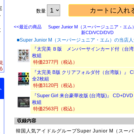
完
数量
ル
<<最近の商品
Super Junior M（スーパージュニア・エム
枚
新CD/VCD/DVD
■Super Junior M（スーパージュニア・エム）の当
『太完美 Ｂ版 メンバーサインカード付（台湾版
枚組
特価2377円（税込）
見
る
『太完美 B版 クリアフォルダ付（台湾版）』 CD+
全2枚組
特価3120円（税込）
ム
『Super Girl 来台豪華改版 (台湾版)』 CD+DV
枚組
特価2563円（税込）
収録内容
韓国人気アイドルグループSuper Junior M（ス
台