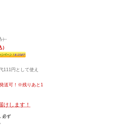
税込）
税込）
代111円として使え
に発送可！※残りあと1
お届けします！
，必ず
。