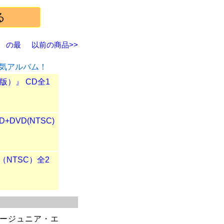
） の最
以前の商品>>
店人気アルバム！
）』 CD全1
DVD(NTSC)
D（NTSC）全2
ーパージュニア・エ