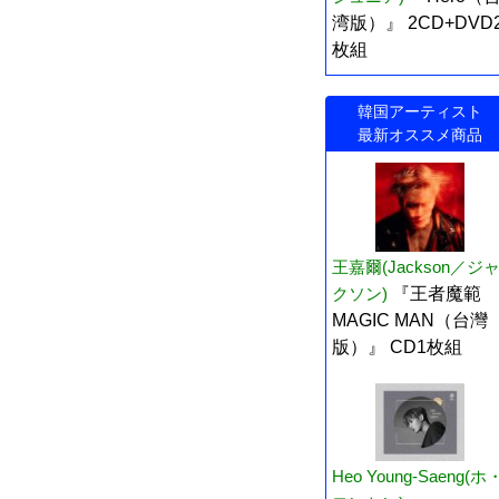
湾版）』 2CD+DVD
枚組
韓国アーティスト
最新オススメ商品
王嘉爾(Jackson／ジ
クソン)
『王者魔範
MAGIC MAN（台灣
版）』 CD1枚組
Heo Young-Saeng(ホ