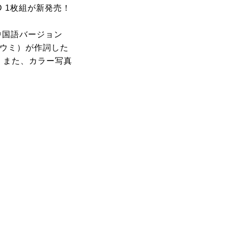
D 1枚組が新発売！
中国語バージョン
ョウミ）が作詞した
！また、カラー写真