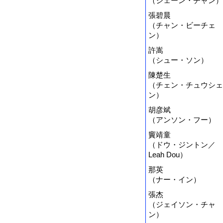
（ジェーン・チャン）
張碧晨
（チャン・ビーチェ
ン）
許嵩
（シュー・ソン）
陳楚生
（チェン・チュウシェ
ン）
胡彦斌
（アンソン・フー）
竇靖童
（ドウ・ジントン／
Leah Dou）
那英
（ナー・イン）
張杰
（ジェイソン・チャ
ン）