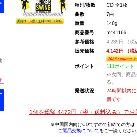
ム
種別/枚数
CD 全1枚
曲数
7曲
重量
140g
商品番号
mc41166
参考価格
4,235円 （
販売価格
4,142円 （
湾
ポイント
111ポイント
※次回、商品
ト
る。
発送状況
24時間以内
ー
個です
1個を総額 4472円（税・送料込み）で
※中国国内向けCDですので初めての方は
ご返品交換について
をご一読ください