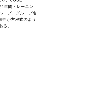
り、CUBE
ムで4年間トレーニン
ループ。グループ名
れの個性が方程式のよう
ある。