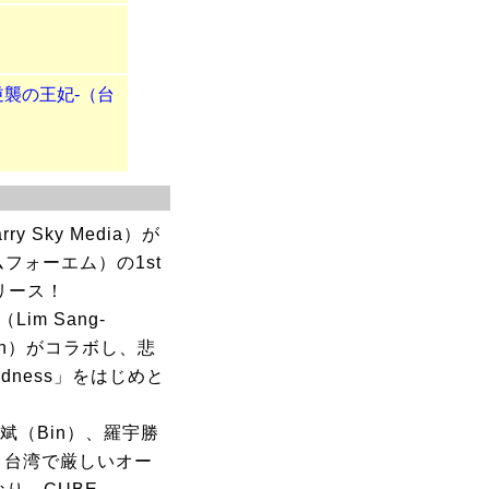
逆襲の王妃-（台
ry Sky Media）が
フォーエム）の1st
リース！
Lim Sang-
Jin）がコラボし、悲
ness」をはじめと
斌（Bin）、羅宇勝
港、台湾で厳しいオー