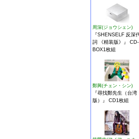
周深(ジョウシェン)
『SHENSELF 反深
詞 《精装版》』 CD-
BOX1枚組
鄭興(チェン・シン)
『尋找鄭先生（台湾
版）』 CD1枚組