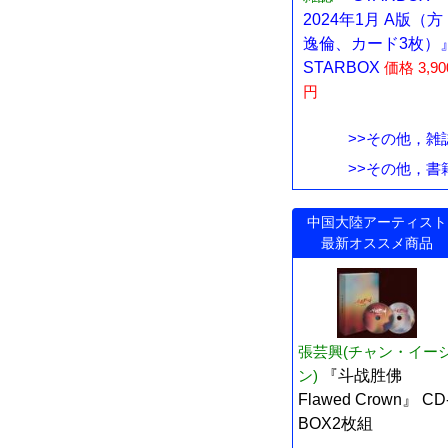
2024年1月 A版（方
逸倫、カード3枚）
STARBOX
価格 3,90
円
>>その他，雑
>>その他，書
中国大陸アーティスト
最新オススメ商品
張芸興(チャン・イー
ン)
『斗战胜佛
Flawed Crown』 CD
BOX2枚組