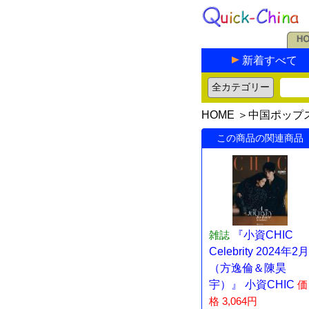
新着すべて
HOME
＞
中国ポップ
この商品の関連商品
雑誌
『小資CHIC
Celebrity 2024年2月
（方逸倫＆陳昊
宇）』 小資CHIC
価
格 3,064円