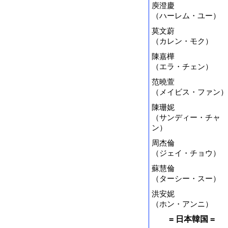
庾澄慶
（ハーレム・ユー）
莫文蔚
（カレン・モク）
陳嘉樺
（エラ・チェン）
范曉萱
（メイビス・ファン）
陳珊妮
（サンディー・チャ
ン）
周杰倫
（ジェイ・チョウ）
蘇慧倫
（ターシー・スー）
洪安妮
（ホン・アンニ）
= 日本韓国 =