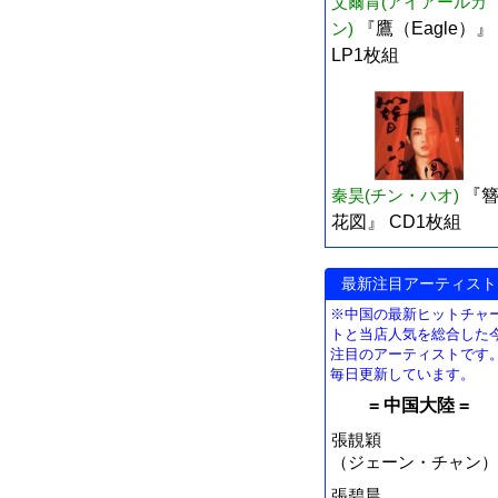
艾爾肯(アイアールカ
ン)
『鷹（Eagle）』
LP1枚組
秦昊(チン・ハオ)
『
花図』 CD1枚組
最新注目アーティスト
※中国の最新ヒットチャ
トと当店人気を総合した
注目のアーティストです
毎日更新しています。
= 中国大陸 =
張靚穎
（ジェーン・チャン）
張碧晨