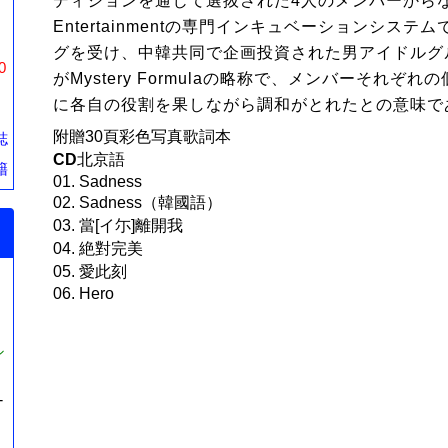
ディションを通じて選抜された4人のメンバーからな
Entertainmentの専門インキュベーションシステ
』
グを受け、中韓共同で企画投資された男アイドルグ
0
がMystery Formulaの略称で、メンバーそれぞ
に各自の役割を果しながら調和がとれたとの意味で
附贈30頁彩色写真歌詞本
誌
CD
北京語
籍
01. Sadness
02. Sadness（韓國語）
03. 當[イ尓]離開我
04. 絶對完美
05. 愛此刻
06. Hero
シ
-