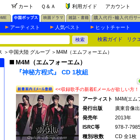
カート
Ｑ＆Ａ
利用ガイド
アカウント
アーティスト
人気ベスト
ヒットチャート
検索ガイド
リク
ス
＞
中国大陸 グループ
＞
M4M（エムフォーエム）
M4M（エムフォーエム）
『神秘方程式』 CD 1枚組
<<収録歌手の新着Eメールが欲しい方！
アーティスト
M4M(エム
発行出版
廣東音像出
発売年
2013年
ISRC等
978-7-798
種別/枚数
CD 全1枚