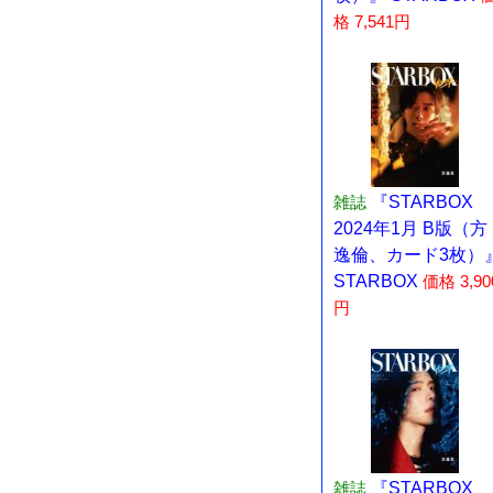
格 7,541円
雑誌
『STARBOX
2024年1月 B版（方
逸倫、カード3枚）
STARBOX
価格 3,90
円
雑誌
『STARBOX