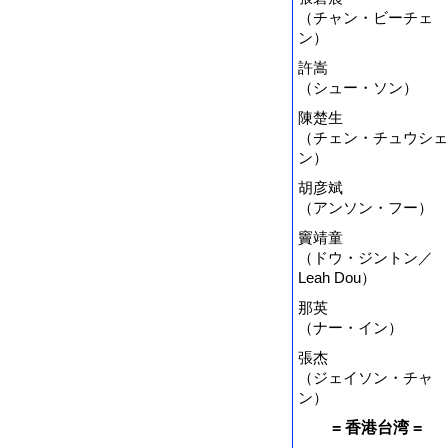
（チャン・ビーチェ
ン）
許嵩
（シュー・ソン）
陳楚生
（チェン・チュウシェ
ン）
胡彦斌
（アンソン・フー）
竇靖童
（ドウ・ジントン／
Leah Dou）
那英
（ナー・イン）
張杰
（ジェイソン・チャ
ン）
= 香港台湾 =