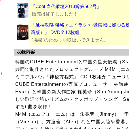
『Cool 当代歌壇2013総第562号』
販売は終了しました！
『延禧攻略 璎珞＜エイラク＞-紫禁城に燃ゆる
湾版）』 DVD全12枚組
”廃盤”のため，お取扱いできません。
収録内容
韓国のCUBE Entertainmentと中国の星天伝媒（Star
』
共同で制作されたプロジェクトグループ M4M（エム
0
ミニアルバム『神秘方程式』 CD 1枚組がニューリ
CUBE Entertainmentの専属プロデューサー 林尚赫（
Hyuk）と韓国の新人作曲家 孫英珍（Son Young-
しい歌詞で強いリズムのテクノポップ・ソング「Sad
する6曲を収録！
M4M（エムフォーエム）は、朱兆豊（Jimmy）、于
（Vinson）、方逸倫（Alen）など中国大陸や香