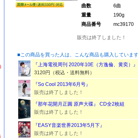
曲数
6曲
重量
190g
商品番号
mc39170
販売は終了しました！
■この商品を買った人は、こんな商品も購入していま
『上海電視周刊 2020年10E（方逸倫、黄奕）』
格
3120円（税込・送料無料）
『So Cool 2013年6月号』
販売は終了しました！
『那年花開月正圓 原声大碟』 CD全2枚組
販売は終了しました！
『EASY音楽世界2013年5月下』
2
販売は終了しました！
価