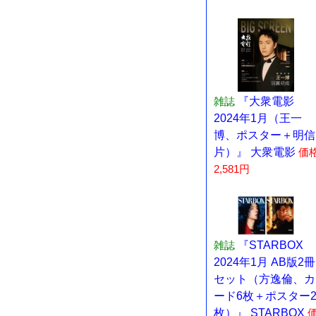
雑誌
『大衆電影
2024年1月（王一
博、ポスター＋明信
片）』 大衆電影
価
2,581円
雑誌
『STARBOX
2024年1月 AB版2冊
セット（方逸倫、カ
ード6枚＋ポスター
枚）』 STARBOX