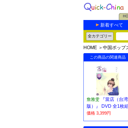
新着すべて
HOME
＞
中国ポップ
この商品の関連商品
詹雅雯
『當店（台湾
版）』 DVD 全1枚
価格 3,399円