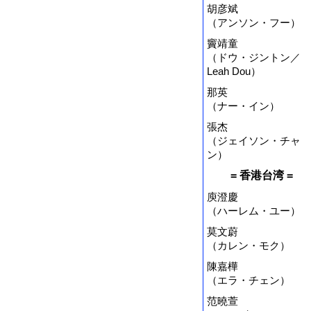
胡彦斌
（アンソン・フー）
竇靖童
（ドウ・ジントン／
Leah Dou）
那英
（ナー・イン）
張杰
（ジェイソン・チャ
ン）
= 香港台湾 =
庾澄慶
（ハーレム・ユー）
莫文蔚
（カレン・モク）
陳嘉樺
（エラ・チェン）
范曉萱