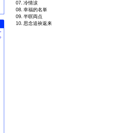
07. 冷情涙
08. 幸福的名単
09. 半暝両点
10. 思念追袂返来
ー
今
。