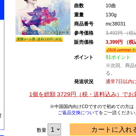
曲数
10曲
重量
130g
商品番号
mc38031
参考価格
3,492円 （
販売価格
3,399円 （
ポイント
91ポイント
※次回、商品
る。
発送状況
通常7日以内
1個を総額 3729円（税・送料込み）で
※中国国内向けCDですので初めての方は
ご返品交換について
をご一読ください
湾
数量