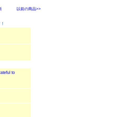
新
以前の商品>>
す！
！
ful to