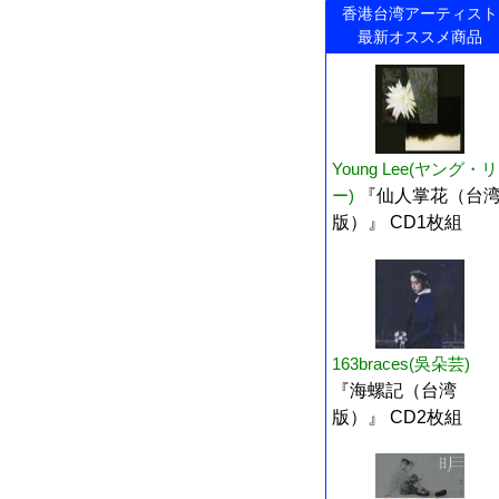
香港台湾アーティスト
最新オススメ商品
Young Lee(ヤング・リ
ー)
『仙人掌花（台
版）』 CD1枚組
163braces(吳朵芸)
『海螺記（台湾
版）』 CD2枚組