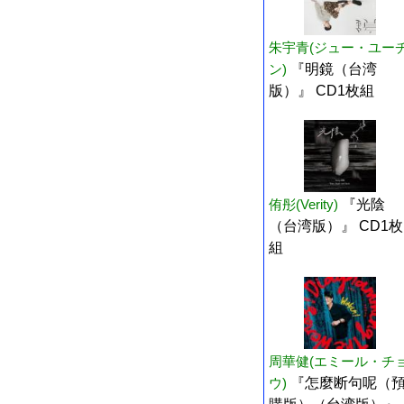
朱宇青(ジュー・ユー
ン)
『明鏡（台湾
版）』 CD1枚組
侑彤(Verity)
『光陰
（台湾版）』 CD1枚
組
周華健(エミール・チ
ウ)
『怎麼断句呢（