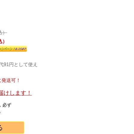
税込）
税込）
代91円として使え
に発送可！
お届けします！
，必ず
。