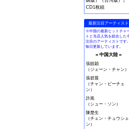
購版）（台湾版）』
CD1枚組
最新注目アーティスト
※中国の最新ヒットチャ
トと当店人気を総合した
注目のアーティストです
毎日更新しています。
= 中国大陸 =
張靚穎
（ジェーン・チャン）
張碧晨
（チャン・ビーチェ
ン）
許嵩
（シュー・ソン）
陳楚生
（チェン・チュウシェ
ン）