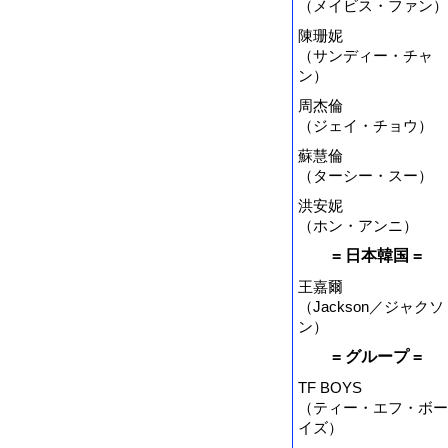
（メイビス・ファン）
陳珊妮
（サンディー・チャ
ン）
周杰倫
（ジェイ・チョウ）
蘇慧倫
（ターシー・スー）
洪安妮
（ホン・アンニ）
= 日本韓国 =
王嘉爾
（Jackson／ジャクソ
ン）
= グループ =
TF BOYS
（ティー・エフ・ボー
イズ）