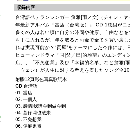
収録内容
チ
台湾語ベテランシンガー 詹雅[雨／文]（チャン・ヤー
年最新アルバム『當店（台湾版）』 CD 1枚組がニ
多くの人は若い頃に自分の時間や健康、自由などを
を手に入れるが、年を取るとお金で全てを買い戻し
れは実現可能か？“質屋”をテーマにした今作には、
ヒューマンドラマ『阿[父／巴]的願望』のエンディ
店」、「不免想我」及び「幸福的名単」など詹雅[雨
ーウェン）が人生に対する考えを表したソング全1
附贈12頁彩色写真歌詞本
CD
台湾語
01. 當店
02. 一個人
03. 感情!我講会到做会到
04. 墓仔埔也敢来
ョ
05. 不免想我
預
06. 傷痕累累