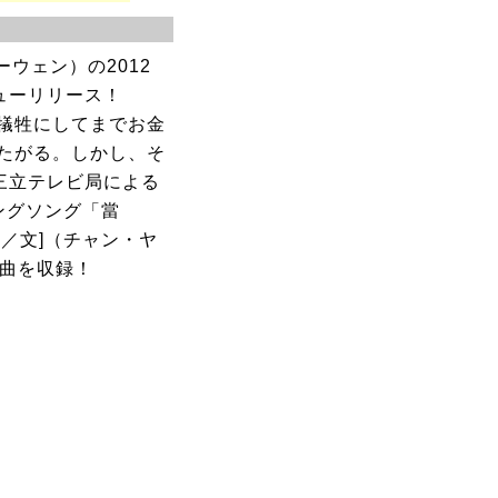
ウェン）の2012
ューリリース！
犠牲にしてまでお金
たがる。しかし、そ
三立テレビ局による
ングソング「當
／文]（チャン・ヤ
0曲を収録！