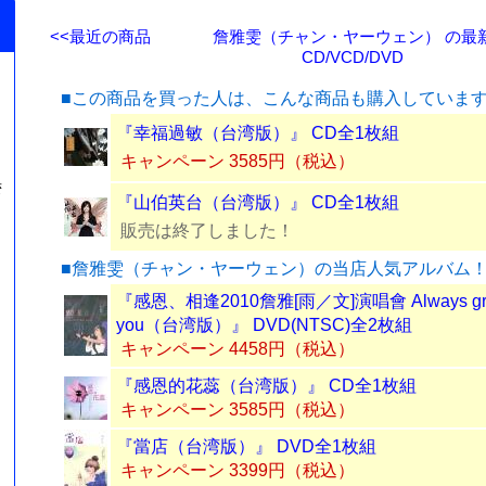
<<最近の商品
詹雅雯（チャン・ヤーウェン） の最
CD/VCD/DVD
■この商品を買った人は、こんな商品も購入していま
『幸福過敏（台湾版）』 CD全1枚組
キャンペーン 3585円（税込）
湾
『山伯英台（台湾版）』 CD全1枚組
販売は終了しました！
■詹雅雯（チャン・ヤーウェン）の当店人気アルバム
『感恩、相逢2010詹雅[雨／文]演唱會 Always grate
you（台湾版）』 DVD(NTSC)全2枚組
キャンペーン 4458円（税込）
『感恩的花蕊（台湾版）』 CD全1枚組
キャンペーン 3585円（税込）
『當店（台湾版）』 DVD全1枚組
キャンペーン 3399円（税込）