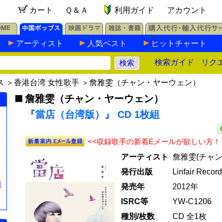
カート
Ｑ＆Ａ
利用ガイド
アカウント
アーティスト
人気ベスト
ヒットチャート
検索ガイド
リク
ス
＞
香港台湾 女性歌手
＞
詹雅雯（チャン・ヤーウェン）
詹雅雯（チャン・ヤーウェン）
『當店（台湾版）』 CD 1枚組
<<収録歌手の新着Eメールが欲しい方！
アーティスト
詹雅雯(チャ
発行出版
Linfair Record
組
発売年
2012年
ISRC等
YW-C1206
種別/枚数
CD 全1枚