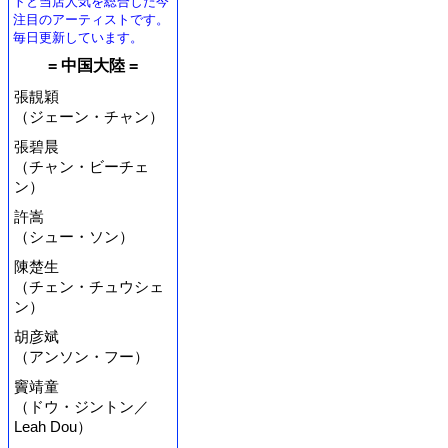
トと当店人気を総合した今
注目のアーティストです。
毎日更新しています。
= 中国大陸 =
張靚穎
（ジェーン・チャン）
張碧晨
（チャン・ビーチェ
ン）
許嵩
（シュー・ソン）
陳楚生
（チェン・チュウシェ
ン）
胡彦斌
（アンソン・フー）
竇靖童
（ドウ・ジントン／
Leah Dou）