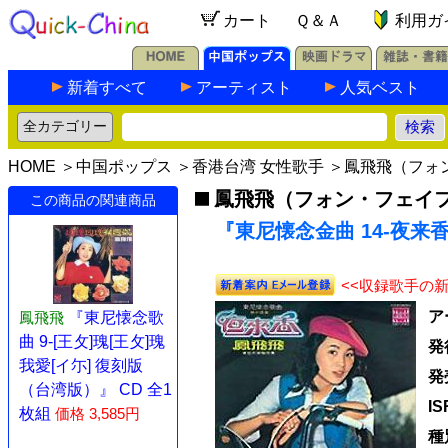
カート
Ｑ＆Ａ
利用ガ
新着すべて
アーティスト
人気ベスト
HOME
＞
中国ポップス
＞
香港台湾 女性歌手
＞
鳳飛飛（フォ
鳳飛飛（フォン・フェイ
この商品の関連商品
『東尼懐念金曲 14-夜来香
<<収録歌手の
ア
鳳飛飛
『東尼懐念歌
曲 9-[王攵]瑰[王攵]瑰
発
我愛[イ尓] 復刻版
発
（台湾版）』 CD 全1
I
枚組
価格 3,585円
種