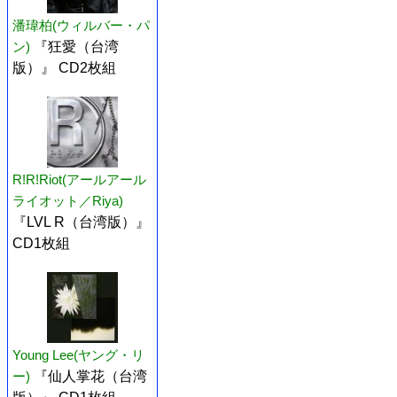
潘瑋柏(ウィルバー・パ
ン)
『狂愛（台湾
版）』 CD2枚組
R!R!Riot(アールアール
ライオット／Riya)
『LVL R（台湾版）』
CD1枚組
Young Lee(ヤング・リ
ー)
『仙人掌花（台湾