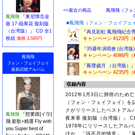
<<最近の商品
鳳飛飛（フォ
鳳飛飛
『東尼懐念金
■鳳飛飛（フォン・フェイフェ
曲 17-蘋果花 復刻版
（台湾版）』 CD 全1
『再見彩虹 鳳飛飛紀念専
枚組
価格 3,585円
キャンペーン 4123円
『35週年演唱會 (台湾版)
キャンペーン 4086円
鳳飛飛
フォン・フェイフェイ
『鳳聲歲月 （台湾版）』 
最新試聴アルバム
キャンペーン 4235円
収録内容
2012年1月3日に肺癌のた
（フォン・フェイフェイ）を
クがリリースしたベストアルバ
鳳飛飛
『想要跟[イ尓]
夜来香 復刻版（台湾版）』 C
飛 新歌+精選 Fly with
1978年にリリースしたアル
you Super best of
ほか、「訴不尽的情意」、「