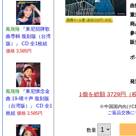
曲
重
商
鳳飛飛
『東尼招牌歌
参
曲専輯 復刻版（台湾
販
版）』 CD 全1枚組
価格 3,585円
ポ
発
鳳飛飛
『東尼懐念金
1個を総額 3729円
曲 19-嘆十声 復刻版
（台湾版）』 CD 全1
※中国国内向けC
ご返品交換に
枚組
価格 3,585円
数量