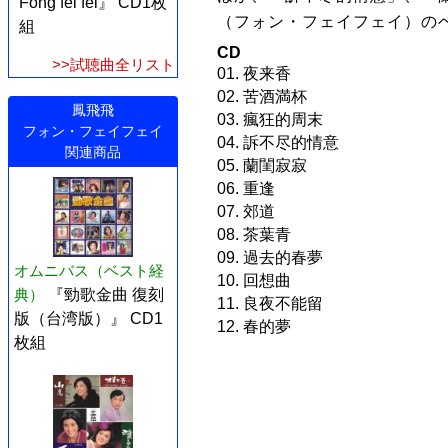
Fong fei fei』 CD1枚
（フォン・フェイフェイ）のベ
組
CD
>>試聴曲全リスト
01. 夜来香
02. 苦酒満杯
鳳飛飛
03. 瘋狂的周末
フォン・フェイフェイ
04. 訴不尽的情意
関連商品
05. 蘭閨寂寂
06. 重逢
07. 郊道
08. 茶葉青
09. 過去的春夢
オムニバス（ベスト経
10. 回想曲
典）
『勁歌金曲 復刻
11. 良夜不能留
版（台湾版）』 CD1
12. 春的夢
枚組