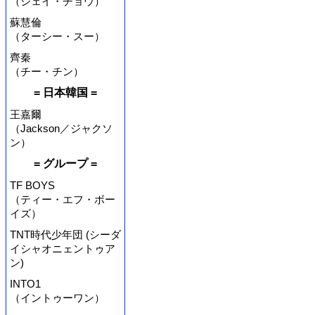
（ジェイ・チョウ）
蘇慧倫
（ターシー・スー）
齊秦
（チー・チン）
= 日本韓国 =
王嘉爾
（Jackson／ジャクソ
ン）
= グループ =
TF BOYS
（ティー・エフ・ボー
イズ）
TNT時代少年団 (シーダ
イシャオニェントゥア
ン)
INTO1
（イントゥーワン）