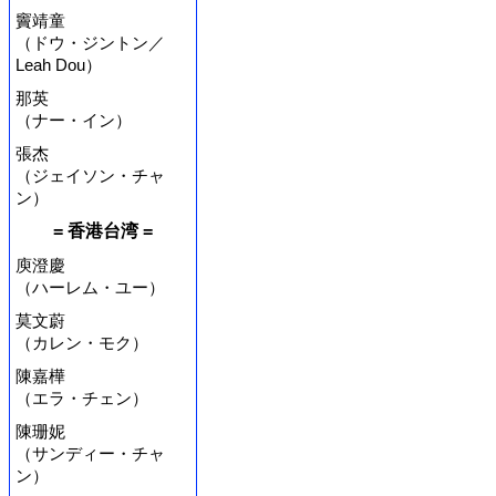
竇靖童
（ドウ・ジントン／
Leah Dou）
那英
（ナー・イン）
張杰
（ジェイソン・チャ
ン）
= 香港台湾 =
庾澄慶
（ハーレム・ユー）
莫文蔚
（カレン・モク）
陳嘉樺
（エラ・チェン）
陳珊妮
（サンディー・チャ
ン）