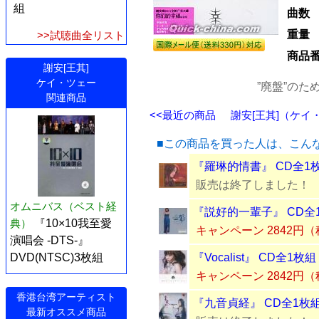
組
曲数
重量
>>試聴曲全リスト
商品
謝安[王其]
ケイ・ツェー
”廃盤”の
関連商品
<<最近の商品
謝安[王其]（ケイ・
■この商品を買った人は、こん
『羅琳的情書』 CD全1
販売は終了しました！
オムニバス（ベスト経
『説好的一輩子』 CD全
典）
『10×10我至愛
キャンペーン 2842円
演唱会 -DTS-』
DVD(NTSC)3枚組
『Vocalist』 CD全1枚組
キャンペーン 2842円
香港台湾アーティスト
『九音貞経』 CD全1枚
最新オススメ商品