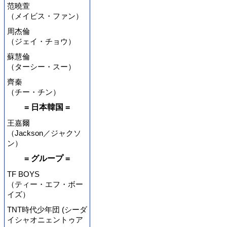
范曉萱
（メイビス・ファン）
周杰倫
（ジェイ・チョウ）
蘇慧倫
（ターシー・スー）
齊秦
（チー・チン）
= 日本韓国 =
王嘉爾
（Jackson／ジャクソ
ン）
= グループ =
TF BOYS
（ティー・エフ・ボー
イズ）
TNT時代少年団 (シーダ
イシャオニェントゥア