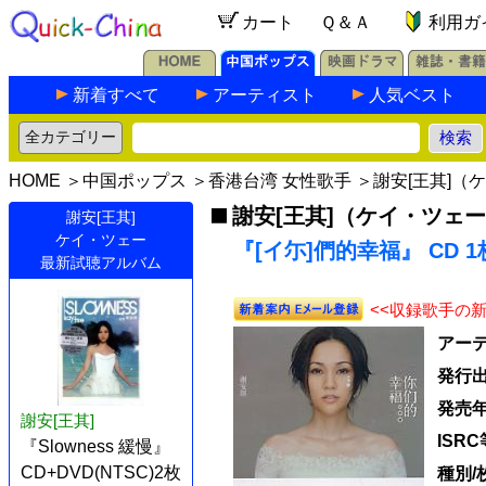
カート
Ｑ＆Ａ
利用ガ
新着すべて
アーティスト
人気ベスト
HOME
＞
中国ポップス
＞
香港台湾 女性歌手
＞
謝安[王其]（
謝安[王其]（ケイ・ツェ
謝安[王其]
ケイ・ツェー
『[イ尓]們的幸福』 CD 
最新試聴アルバム
<<収録歌手の
アー
発行
発売
謝安[王其]
ISRC
『Slowness 緩慢』
CD+DVD(NTSC)2枚
種別/