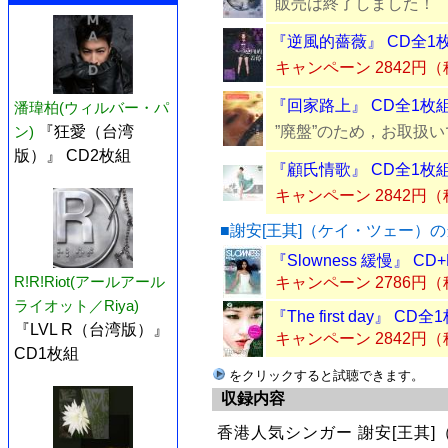
販売は終了しました！
『逆風的薔薇』 CD全1
キャンペーン 2842円
『回家路上』 CD全1枚
潘瑋柏(ウィルバー・パ
”廃盤”のため，お取扱
ン)
『狂愛（台湾
版）』 CD2枚組
『顧氏情歌』 CD全1枚
キャンペーン 2842円
■謝安[王其]（ケイ・ツェー）
『Slowness 緩慢』 CD
R!R!Riot(アールアール
キャンペーン 2786円
ライオット／Riya)
『The first day』 CD全
『LVL R（台湾版）』
キャンペーン 2842円
CD1枚組
をクリックすると試聴できます。
収録内容
香港人気シンガー 謝安[王其]