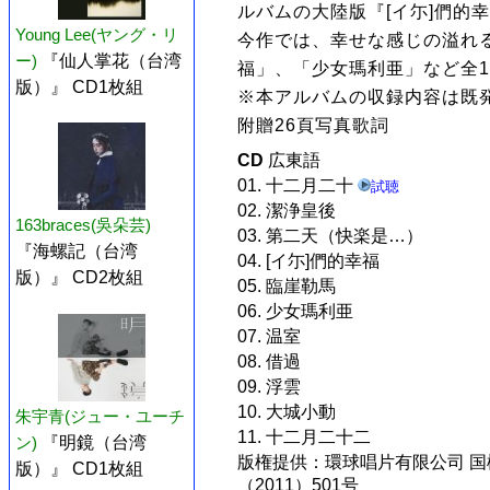
ルバムの大陸版『[イ尓]們的幸
Young Lee(ヤング・リ
今作では、幸せな感じの溢れる
ー)
『仙人掌花（台湾
福」、「少女瑪利亜」など全1
版）』 CD1枚組
※本アルバムの収録内容は既
附贈26頁写真歌詞
CD
広東語
01. 十二月二十
試聴
02. 潔浄皇後
163braces(吳朵芸)
03. 第二天（快楽是…）
『海螺記（台湾
04. [イ尓]們的幸福
版）』 CD2枚組
05. 臨崖勒馬
06. 少女瑪利亜
07. 温室
08. 借過
09. 浮雲
10. 大城小動
朱宇青(ジュー・ユーチ
11. 十二月二十二
ン)
『明鏡（台湾
版権提供：環球唱片有限公司 国権音
版）』 CD1枚組
（2011）501号