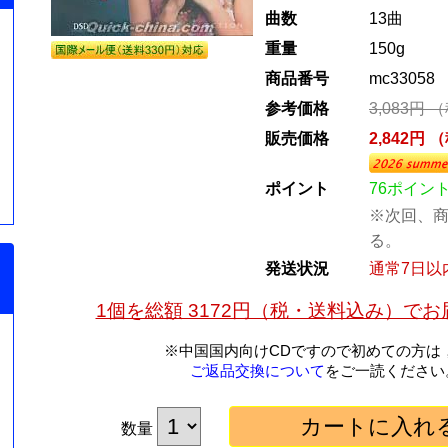
曲数
13曲
重量
150g
商品番号
mc33058
参考価格
3,083円 
販売価格
2,842円 
ポイント
76ポイン
※次回、商
る。
発送状況
通常7日以
1個を総額 3172円（税・送料込み）で
※中国国内向けCDですので初めての方は
ご返品交換について
をご一読ください
数量