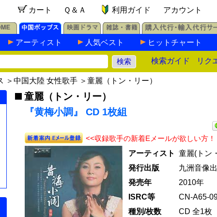
カート
Ｑ＆Ａ
利用ガイド
アカウント
アーティスト
人気ベスト
ヒットチャート
検索ガイド
リク
ス
＞
中国大陸 女性歌手
＞
童麗（トン・リー）
童麗（トン・リー）
『黄梅小調』 CD 1枚組
<<収録歌手の新着Eメールが欲しい方！
アーティスト
童麗(トン
発行出版
九洲音像
発売年
2010年
ISRC等
CN-A65-09
種別/枚数
CD 全1枚