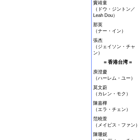
竇靖童
（ドウ・ジントン／
Leah Dou）
那英
（ナー・イン）
張杰
（ジェイソン・チャ
ン）
= 香港台湾 =
庾澄慶
（ハーレム・ユー）
莫文蔚
（カレン・モク）
陳嘉樺
（エラ・チェン）
范曉萱
（メイビス・ファン）
陳珊妮