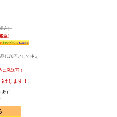
（税込）
（税込）
ト
品代76円として使え
内に発送可！
お届けします！
，必ず
。