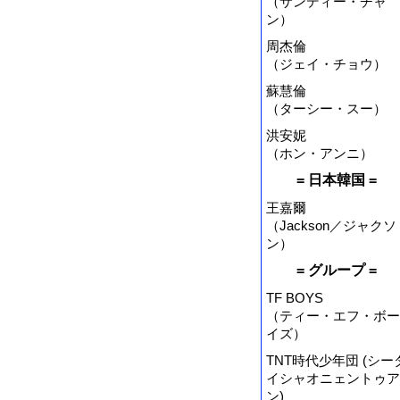
（サンディー・チャ
ン）
周杰倫
（ジェイ・チョウ）
蘇慧倫
（ターシー・スー）
洪安妮
（ホン・アンニ）
= 日本韓国 =
王嘉爾
（Jackson／ジャクソ
ン）
= グループ =
TF BOYS
（ティー・エフ・ボー
イズ）
TNT時代少年団 (シー
イシャオニェントゥア
ン)