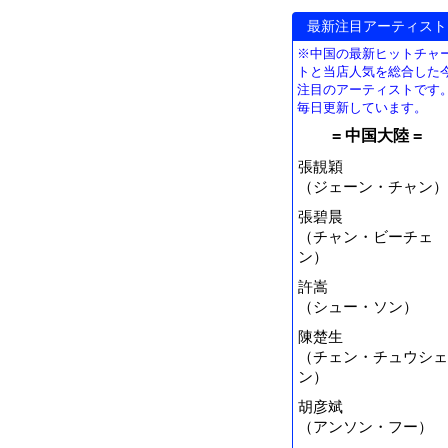
最新注目アーティスト
※中国の最新ヒットチャ
トと当店人気を総合した
注目のアーティストです
毎日更新しています。
= 中国大陸 =
張靚穎
（ジェーン・チャン）
張碧晨
（チャン・ビーチェ
ン）
許嵩
（シュー・ソン）
陳楚生
（チェン・チュウシェ
ン）
胡彦斌
（アンソン・フー）