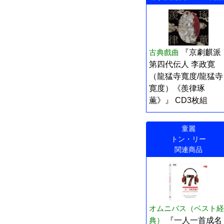
古典戲曲
『京劇麒派
第四代伝人 李政寛
（龍猛寺寬度/龍猛寺
寛度）《羨律琢
薫》』 CD3枚組
童麗
トン・リー
関連商品
オムニバス（ベスト経
典）
『一人一首成名