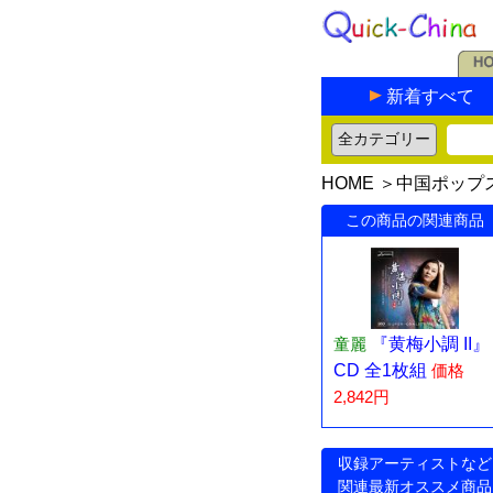
新着すべて
HOME
＞
中国ポップ
この商品の関連商品
童麗
『黄梅小調 II』
CD 全1枚組
価格
2,842円
収録アーティストなど
関連最新オススメ商品