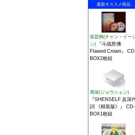
最新オススメ商品
張芸興(チャン・イー
ン)
『斗战胜佛
Flawed Crown』 CD
BOX2枚組
周深(ジョウシェン)
『SHENSELF 反深
詞 《精装版》』 CD-
BOX1枚組