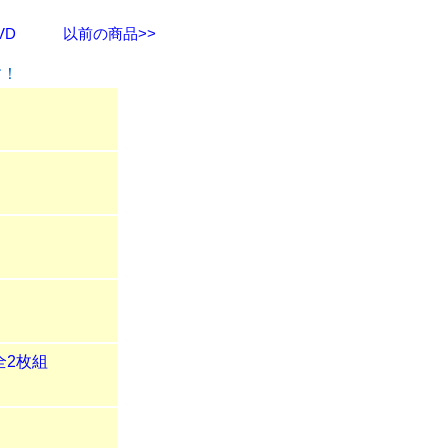
VD
以前の商品>>
す！
全2枚組