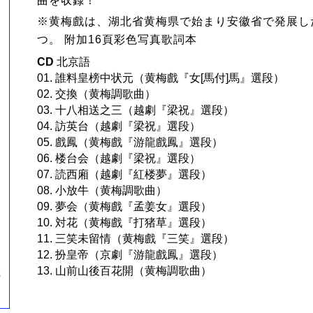
曲を収録！
※黄梅戲は、湖北省黄梅県で始まり安徽省で発展し
つ。 附加16頁彩色写真歌詞本
CD
北京語
01. 誰料皇榜中状元（黄梅戲『女[馬付]馬』選段）
02. 交換（黄梅調歌曲）
03. 十八相送之三（越劇『梁祝』選段）
04. 訪英台（越劇『梁祝』選段）
05. 戲鳳（黄梅戲『游龍戲鳳』選段）
06. 楼台会（越劇『梁祝』選段）
07. 読西廂（越劇『紅楼夢』選段）
08. 小放牛（黄梅調歌曲）
09. 夢会（黄梅戲『孟姜女』選段）
10. 対花（黄梅戲『打猪草』選段）
11. 三笑未留情（黄梅戲『三笑』選段）
12. 扮皇帝（京劇『游龍戲鳳』選段）
13. 山前山後百花開（黄梅調歌曲）
簪