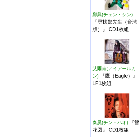
鄭興(チェン・シン)
『尋找鄭先生（台湾
版）』 CD1枚組
艾爾肯(アイアールカ
ン)
『鷹（Eagle）』
LP1枚組
秦昊(チン・ハオ)
『
花図』 CD1枚組