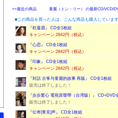
<<最近の商品
童麗（トン・リー） の最新CD/VCD/D
■この商品を買った人は、こんな商品も購入していま
『枉凝眉』 CD全1枚組
キャンペーン 2842円（税込）
『心恋』 CD全1枚組
キャンペーン 2842円（税込）
『印象』 CD全1枚組
キャンペーン 2842円（税込）
『対話 古筝与童麗的故事 再版』 CD全1枚組
販売は終了しました！
『歩歩驚心 電視原聲帶（台湾版）』 CD+DVD
販売は終了しました！
『伝奇[青見]声』 CD全1枚組