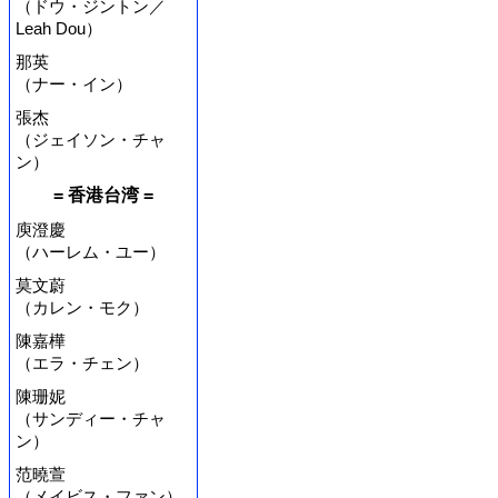
（ドウ・ジントン／
Leah Dou）
那英
（ナー・イン）
張杰
（ジェイソン・チャ
ン）
= 香港台湾 =
庾澄慶
（ハーレム・ユー）
莫文蔚
（カレン・モク）
陳嘉樺
（エラ・チェン）
陳珊妮
（サンディー・チャ
ン）
范曉萱
（メイビス・ファン）