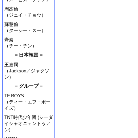
周杰倫
（ジェイ・チョウ）
蘇慧倫
（ターシー・スー）
齊秦
（チー・チン）
= 日本韓国 =
王嘉爾
（Jackson／ジャクソ
ン）
= グループ =
TF BOYS
（ティー・エフ・ボー
イズ）
TNT時代少年団 (シーダ
イシャオニェントゥア
ン)