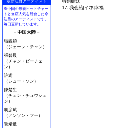
最新注目アーティスト
特別贈送
17. 我会給[イ尓]幸福
※中国の最新ヒットチャー
トと当店人気を総合した今
注目のアーティストです。
毎日更新しています。
= 中国大陸 =
張靚穎
（ジェーン・チャン）
張碧晨
（チャン・ビーチェ
ン）
許嵩
（シュー・ソン）
陳楚生
（チェン・チュウシェ
ン）
胡彦斌
（アンソン・フー）
竇靖童