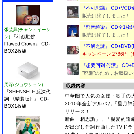
『不可思議』 CD+VCD
販売は終了しました！
『郁音繞梁』 CD全1枚
張芸興(チャン・イーシ
販売は終了しました！
ン)
『斗战胜佛
Flawed Crown』 CD-
『不解之謎』 CD+DVD(
BOX2枚組
キャンペーン 2786円
『想要回到 何潔』 CD+D
”廃盤”のため，お取扱
周深(ジョウシェン)
収録内容
『SHENSELF 反深代
中華圏で人気の女優・歌手の
詞 《精装版》』 CD-
2010年全新アルバム『星月神話
BOX1枚組
リリース！
新曲「相思詬」，「親愛的還幸
が出演し作詞作曲したTVド