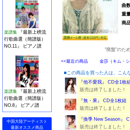
曲
重
商
楽譜集
『最新上榜流
行歌曲選（簡譜版）
NO.11』 ピアノ譜
”廃盤”の
<<最近の商品
金莎（キム・シャ
■この商品を買った人は、こん
『他不愛我』 CD全1枚
販売は終了しました！
楽譜集
『最新上榜流
行歌曲選（簡譜版）
『無・果』 CD全1枚組
NO.8』 ピアノ譜
販売は終了しました！
『換季 New Season』
中国大陸アーティスト
販売は終了しました！
最新オススメ商品