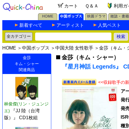
カート
Ｑ＆Ａ
利用ガ
新着すべて
アーティスト
人気ベスト
HOME
＞
中国ポップス
＞
中国大陸 女性歌手
＞
金莎（キム・
金莎（キム・シャー）
金莎
キム・シャー
『星月神話 Legends』 C
関連商品
<<収録歌手の
ア
発
林俊傑(リン・ジュンジ
発
エ)
『JJ 陸（台湾
IS
版）』 CD1枚組
種別