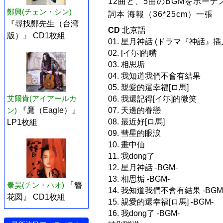
12曲と、5曲のBGMをボー
鄭興(チェン・シン)
詞本 海報（36*25cm）一張
『尋找鄭先生（台湾
CD
北京語
版）』 CD1枚組
01. 星月神話 (ドラマ『神話』插
02. [イ尓]的嘴
03. 相思垢
04. 我知道我們不會有結果
05. 親愛的還幸福[ロ馬]
艾爾肯(アイアールカ
06. 我還記得[イ尓]的微笑
ン)
『鷹（Eagle）』
07. 天邊的眷戀
08. 最近好[ロ馬]
LP1枚組
09. 彗星的眼涙
10. 畫中仙
11. 我dong了
12. 星月神話 -BGM-
13. 相思垢 -BGM-
秦昊(チン・ハオ)
『簪
14. 我知道我們不會有結果 -BGM
花図』 CD1枚組
15. 親愛的還幸福[ロ馬] -BGM-
16. 我dong了 -BGM-