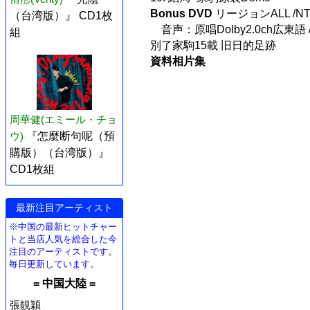
Bonus DVD
リージョンALL /NT
（台湾版）』 CD1枚
音声：原唱Dolby2.0ch広東語
組
別了家駒15載 旧日的足跡
資料相片集
周華健(エミール・チョ
ウ)
『怎麼断句呢（預
購版）（台湾版）』
CD1枚組
最新注目アーティスト
※中国の最新ヒットチャー
トと当店人気を総合した今
注目のアーティストです。
毎日更新しています。
= 中国大陸 =
張靚穎