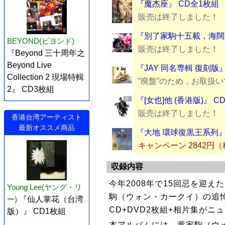
『魔杰座』 CD全1枚組
販売は終了しました！
『別了家駒十五載，海闊天
BEYOND(ビヨンド)
販売は終了しました！
『Beyond 三十周年之
Beyond Live
『JAY 同名専輯 復刻版
Collection 2 現場特輯
”廃盤”のため，お取扱
2』 CD3枚組
『[女也]他 (香港版)』 C
販売は終了しました！
香港台湾アーティスト
最新オススメ商品
『大地 環球復黒王系列』
キャンペーン 2842円
収録内容
今年2008年で15回忌を迎え
Young Lee(ヤング・リ
駒（ウォン・カークイ）の追悼
ー)
『仙人掌花（台湾
CD+DVD2枚組+相片集がニ
版）』 CD1枚組
本アルバムには、黄家駒（ウ