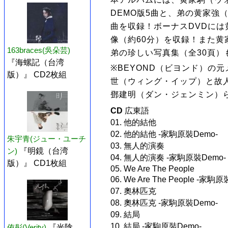
DEMO版5曲と、弟の黄家強
曲を収録！ボーナスDVDに
像（約60分）を収録！また
163braces(吳朵芸)
弟の珍しい写真集（全30頁）
『海螺記（台湾
※BEYOND（ビヨンド）の
版）』 CD2枚組
世（ウィング・イップ）と故
鄧建明（ダン・ジェンミン）
CD
広東語
01. 他的結他
02. 他的結他 -家駒原裝Demo-
朱宇青(ジュー・ユーチ
03. 無人的演奏
ン)
『明鏡（台湾
04. 無人的演奏 -家駒原裝Demo-
版）』 CD1枚組
05. We Are The People
06. We Are The People -家駒
07. 奧林匹克
08. 奧林匹克 -家駒原裝Demo-
09. 結局
10. 結局 -家駒原裝Demo-
侑彤(Verity)
『光陰