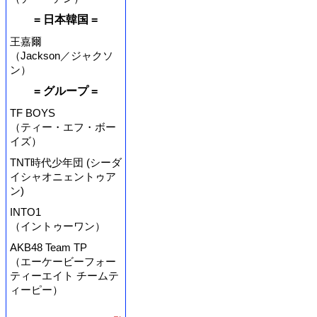
= 日本韓国 =
王嘉爾
（Jackson／ジャクソ
ン）
= グループ =
TF BOYS
（ティー・エフ・ボー
イズ）
TNT時代少年団 (シーダ
イシャオニェントゥア
ン)
INTO1
（イントゥーワン）
AKB48 Team TP
（エーケービーフォー
ティーエイト チームテ
ィーピー）