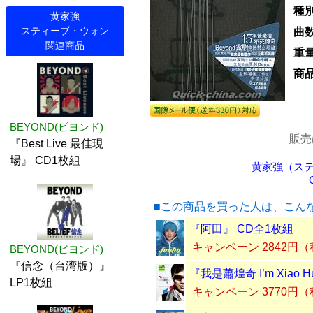
種別
黄家強
スティーブ・ウォン
曲
関連商品
重
商
BEYOND(ビヨンド)
販売
『Best Live 最佳現
場』 CD1枚組
黄家強（ステ
■この商品を買った人は、こん
『阿田』 CD全1枚組
キャンペーン 2842円
BEYOND(ビヨンド)
『信念（台湾版）』
『我是蕭煌奇 I’m Xiao H
LP1枚組
キャンペーン 3770円