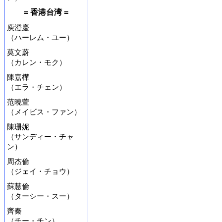
= 香港台湾 =
庾澄慶
（ハーレム・ユー）
莫文蔚
（カレン・モク）
陳嘉樺
（エラ・チェン）
范曉萱
（メイビス・ファン）
陳珊妮
（サンディー・チャ
ン）
周杰倫
（ジェイ・チョウ）
蘇慧倫
（ターシー・スー）
齊秦
（チー・チン）