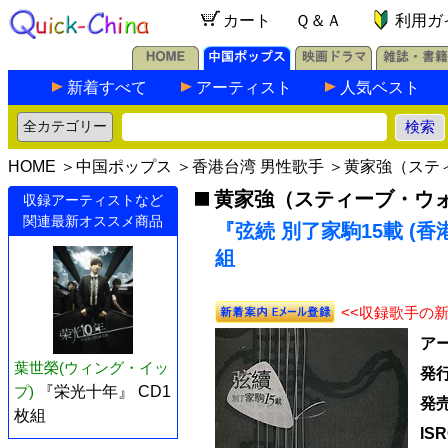
カート
Ｑ＆Ａ
利用ガ
新着すべて
アーティスト
人気ベスト
HOME
＞
中国ポップス
＞
香港台湾 男性歌手
＞
黄家強（ステ
黄家強（スティーブ・ウ
収録アーティストなど
関連最新オススメ商品
『弦続 別了家駒15載 (香港版
組
<<収録歌手の
ア
葉世榮(ウィング・イッ
発
プ)
『栄光十年』 CD1
発
枚組
IS