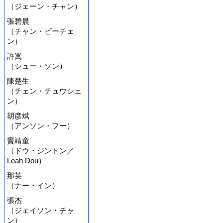
（ジェーン・チャン）
張碧晨
（チャン・ビーチェ
ン）
許嵩
（シュー・ソン）
陳楚生
（チェン・チュウシェ
ン）
胡彦斌
（アンソン・フー）
竇靖童
（ドウ・ジントン／
Leah Dou）
那英
（ナー・イン）
張杰
（ジェイソン・チャ
ン）