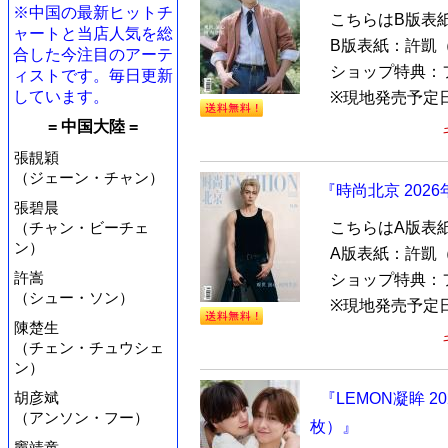
※中国の最新ヒットチ
こちらはB版表
ャートと当店人気を総
B版表紙：許凱
合した今注目のアーテ
ショップ特典：
ィストです。毎日更新
しています。
※現地発売予定日
= 中国大陸 =
張靚穎
（ジェーン・チャン）
『時尚北京 202
張碧晨
（チャン・ビーチェ
こちらはA版表
ン）
A版表紙：許凱
許嵩
ショップ特典：
（シュー・ソン）
※現地発売予定日
陳楚生
（チェン・チュウシェ
ン）
胡彦斌
『LEMON凝眸 
（アンソン・フー）
枚）』
竇靖童