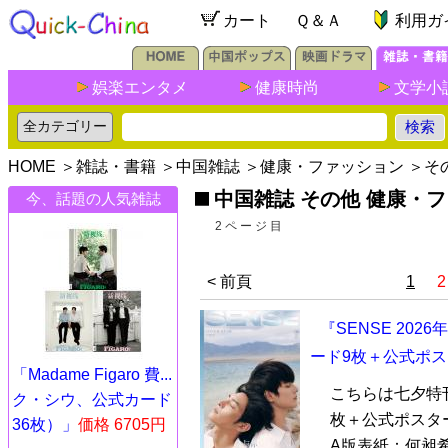
カート
Ｑ＆Ａ
利用ガ
娯楽エンタメ
健康時尚
文学小
HOME
＞
雑誌・書籍
＞
中国雑誌
＞
健康・ファッション
＞
そ
中国雑誌 その他 健康・
今、話題の人気雑誌
2ページ目
< 前頁
1
2
『SENSE 20
ード9枚＋公式ポス
「Madame Figaro 費...
こちらは七夕特
ク・シウ、公式カード
枚＋公式ポスタ
36枚）」
価格 6705円
A版表紙：何昶希