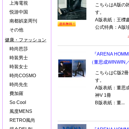
上海電視
こちらはA版の
悦游中国
す。
A版表紙：王櫟
南都娯楽周刊
公式特典：A版珍
その他
健康・ファッション
時尚芭莎
『ARENA HOM
時装男士
（董思成WINWI
時装女士
こちらはC版2
時尚COSMO
す。
時尚先生
A版表紙：董思成
費加羅
神V 1冊
So Cool
B版表紙：董...
風度MENS
RETRO風尚