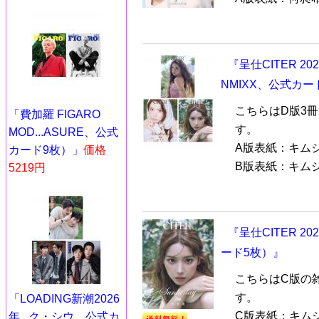
『呈仕CITER 2
NMIXX、公式カー
こちらはD版3
「費加羅 FIGARO
す。
MOD...ASURE、公式
A版表紙：キムジ
カード9枚）」
価格
B版表紙：キムジウ
5219円
『呈仕CITER 2
ード5枚）』
こちらはC版の
す。
「LOADING新潮2026
C版表紙：キムジ
年...ク・シウ、公式カ