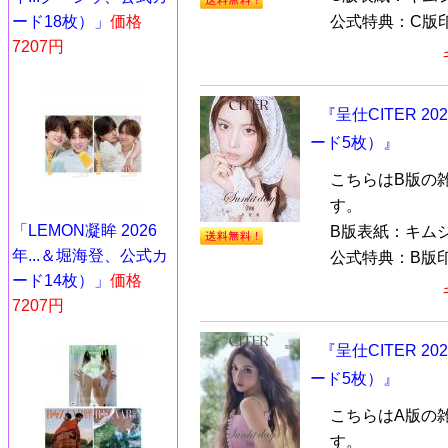
ード18枚）」
価格
公式特典：C版印
7207円
『呈仕CITER 2
ード5枚）』
こちらはB版の
す。
「LEMON凝眸 2026
B版表紙：キムジ
年...＆堀海登、公式カ
公式特典：B版印
ード14枚）」
価格
7207円
『呈仕CITER 2
ード5枚）』
こちらはA版の
す。