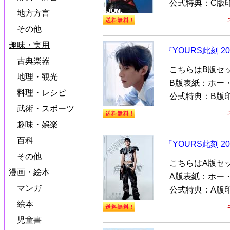
公式特典：C版印
地方方言
その他
趣味・実用
『YOURS此刻 
古典楽器
こちらはB版セ
地理・観光
B版表紙：ホー
料理・レシピ
公式特典：B版印
武術・スボーツ
趣味・娯楽
百科
『YOURS此刻 
その他
こちらはA版セ
漫画・絵本
A版表紙：ホー
マンガ
公式特典：A版印
絵本
児童書