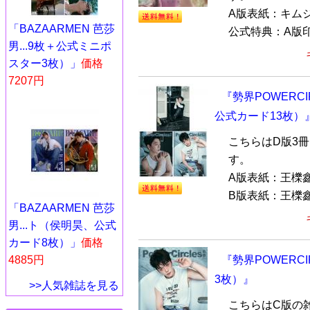
A版表紙：キムジ
「BAZAARMEN 芭莎
公式特典：A版印
男...9枚＋公式ミニポ
スター3枚）」
価格
7207円
『勢界POWERCI
公式カード13枚）
こちらはD版3
す。
A版表紙：王櫟
B版表紙：王櫟鑫
「BAZAARMEN 芭莎
男...ト（侯明昊、公式
カード8枚）」
価格
『勢界POWERC
4885円
3枚）』
>>人気雑誌を見る
こちらはC版の