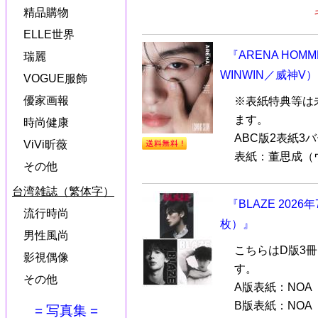
精品購物
ELLE世界
『ARENA HOM
瑞麗
WINWIN／威神V
VOGUE服飾
優家画報
※表紙特典等は
ます。
時尚健康
ABC版2表紙3
ViVi昕薇
表紙：董思成（ウィ
その他
台湾雑誌（繁体字）
『BLAZE 202
流行時尚
枚）』
男性風尚
こちらはD版3
影視偶像
す。
その他
A版表紙：NOA
B版表紙：NOA
= 写真集 =