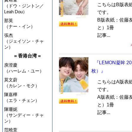
こちらはB版表
（ドウ・ジントン／
Leah Dou）
です。
B版表紙：佐藤
那英
（ナー・イン）
と）1冊
張杰
記事...
（ジェイソン・チャ
ン）
= 香港台湾 =
『LEMON凝眸 
庾澄慶
（ハーレム・ユー）
枚）』
莫文蔚
こちらはA版表
（カレン・モク）
です。
陳嘉樺
A版表紙：佐藤
（エラ・チェン）
と）1冊
陳珊妮
記事...
（サンディー・チャ
ン）
范曉萱