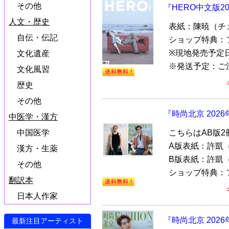
その他
『HERO中文版2
人文・歴史
表紙：陳暁（チ
自伝・伝記
ショップ特典：
※現地発売予定日
文化遺産
※発送予定：ご注文
文化風習
歴史
その他
『時尚北京 202
中医学・漢方
こちらはAB版
中国医学
A版表紙：許凱
漢方・生薬
B版表紙：許凱
その他
ショップ特典：フォ
翻訳本
日本人作家
『時尚北京 202
最新注目アーティスト