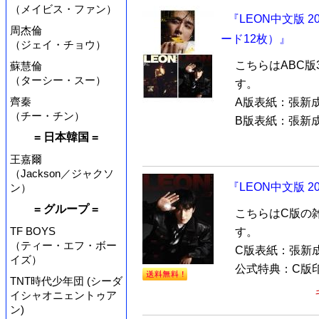
（メイビス・ファン）
『LEON中文版 
周杰倫
ード12枚）』
（ジェイ・チョウ）
こちらはABC版
蘇慧倫
（ターシー・スー）
す。
齊秦
A版表紙：張新
（チー・チン）
B版表紙：張新成
= 日本韓国 =
王嘉爾
（Jackson／ジャクソ
『LEON中文版 
ン）
= グループ =
こちらはC版の
TF BOYS
す。
（ティー・エフ・ボー
C版表紙：張新
イズ）
公式特典：C版印
TNT時代少年団 (シーダ
イシャオニェントゥア
ン)