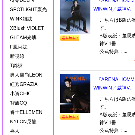
得令DELIN
『ARENA HOM
WINWIN／威神V
SPOTLiGHT聚光
WINK雑誌
こちらはB版の
す。
XBlush VIOLET
B版表紙：董思成
GLEAM光嶼
神V 1冊
F風尚誌
公式特典：...
新視線
T錦繍
男人風尚LEON
『ARENA HOM
紅秀GRAZIA
WINWIN／威神V
小資CHIC
こちらはA版の
智族GQ
す。
睿士ELLEMEN
A版表紙：董思成
NYLON尼龍
神V 1冊
公式特典：...
嘉人