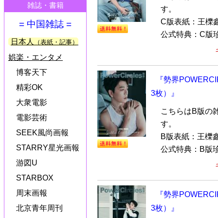
雑誌・書籍
す。
C版表紙：王櫟
= 中国雑誌 =
公式特典：C版珍
日本人
（表紙・記事）
娯楽・エンタメ
博客天下
『勢界POWERCI
精彩OK
3枚）』
大衆電影
こちらはB版の
電影芸術
す。
SEEK風尚画報
B版表紙：王櫟
STARRY星光画報
公式特典：B版珍
游図U
STARBOX
周末画報
『勢界POWERCI
3枚）』
北京青年周刊