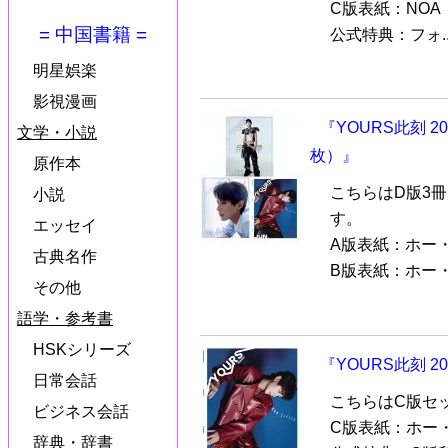
C版表紙：NOA
= 中国書籍 =
公式特典：フォ..
明星娯楽
影視漫画
『YOURS此刻 
文学・小説
枚）』
原作本
こちらはD版3
小説
す。
エッセイ
A版表紙：ホー
古典名作
B版表紙：ホー・
その他
語学・参考書
HSKシリーズ
『YOURS此刻 
日常会話
こちらはC版セ
ビジネス会話
C版表紙：ホー
辞典・辞書