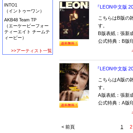
INTO1
『LEON中文版 
（イントゥーワン）
こちらはB版の
AKB48 Team TP
す。
（エーケービーフォー
ティーエイト チームテ
B版表紙：張新
ィーピー）
公式特典：B版印
>>アーティスト一覧
『LEON中文版 
こちらはA版の
す。
A版表紙：張新
公式特典：A版印
< 前頁
1
2