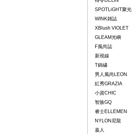
得令DELIN
SPOTLiGHT聚光
WINK雑誌
XBlush VIOLET
GLEAM光嶼
F風尚誌
新視線
T錦繍
男人風尚LEON
紅秀GRAZIA
小資CHIC
智族GQ
睿士ELLEMEN
NYLON尼龍
嘉人