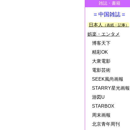
雑誌・書籍
= 中国雑誌 =
日本人
（表紙・記事）
娯楽・エンタメ
博客天下
精彩OK
大衆電影
電影芸術
SEEK風尚画報
STARRY星光画報
游図U
STARBOX
周末画報
北京青年周刊