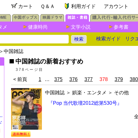
カート
Ｑ＆Ａ
利用ガイド
アカウント
タメ
健康時尚
文学小説
参考書
検索ガイド
リク
＞
中国雑誌
中国雑誌の新着おすすめ
378ページ目
< 前頁
1
…
375
376
377
378
379
380
中国雑誌
＞
娯楽・エンタメ
＞
その他
『Pop 当代歌壇2012総第530号』
.
ド
円