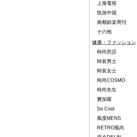
上海電視
悦游中国
南都娯楽周刊
その他
健康・ファッション
時尚芭莎
時装男士
時装女士
時尚COSMO
時尚先生
費加羅
So Cool
風度MENS
RETRO風尚