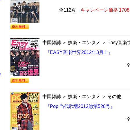
全112頁
キャンペーン価格 170
中国雑誌
＞
娯楽・エンタメ
＞
Easy音楽
『EASY音楽世界2012年3月上』
カ
中国雑誌
＞
娯楽・エンタメ
＞
その他
『Pop 当代歌壇2012総第528号』