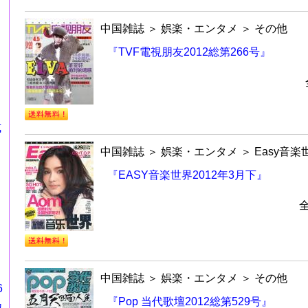
中国雑誌
＞
娯楽・エンタメ
＞
その他
『TVF電視朋友2012総第266号』
式
中国雑誌
＞
娯楽・エンタメ
＞
Easy音楽
『EASY音楽世界2012年3月下』
中国雑誌
＞
娯楽・エンタメ
＞
その他
6
『Pop 当代歌壇2012総第529号』
カ