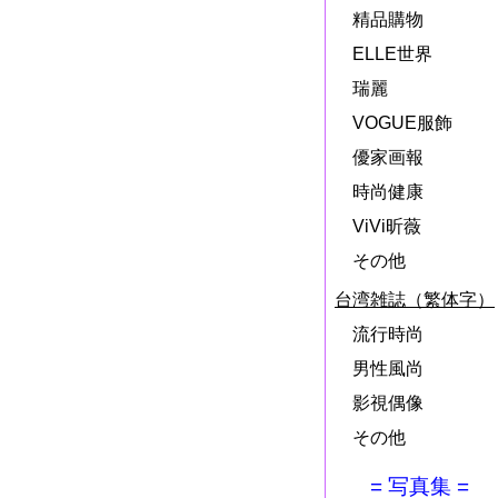
精品購物
ELLE世界
瑞麗
VOGUE服飾
優家画報
時尚健康
ViVi昕薇
その他
台湾雑誌（繁体字）
流行時尚
男性風尚
影視偶像
その他
= 写真集 =