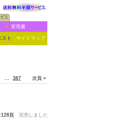
実用書
エスト
サイトマップ
…
387
次頁 >
全128頁
完売しました