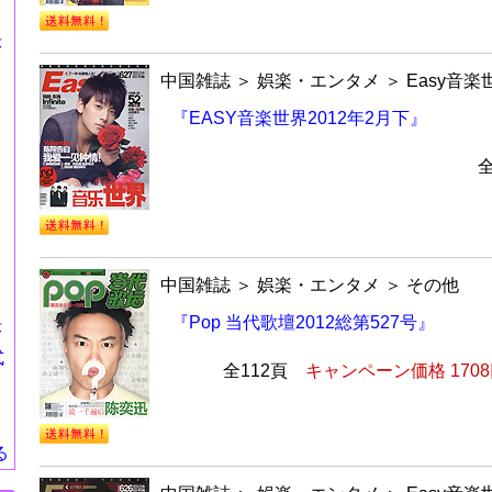
莎
中国雑誌
＞
娯楽・エンタメ
＞
Easy音楽
『EASY音楽世界2012年2月下』
中国雑誌
＞
娯楽・エンタメ
＞
その他
『Pop 当代歌壇2012総第527号』
莎
式
全112頁
キャンペーン価格 170
る