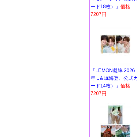
ード18枚）」
価格
7207円
「LEMON凝眸 2026
年...＆堀海登、公式
ード14枚）」
価格
7207円