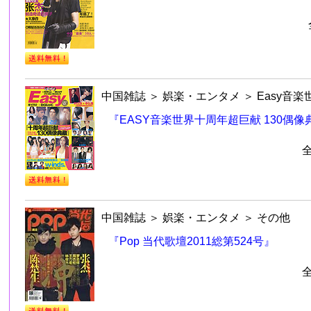
中国雑誌
＞
娯楽・エンタメ
＞
Easy音楽
『EASY音楽世界十周年超巨献 130偶像
中国雑誌
＞
娯楽・エンタメ
＞
その他
『Pop 当代歌壇2011総第524号』