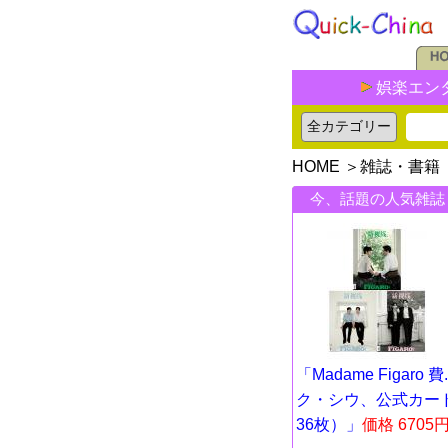
娯楽エン
HOME
＞
雑誌・書籍
今、話題の人気雑誌
「Madame Figaro 費..
ク・シウ、公式カー
36枚）」
価格 6705