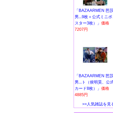
「BAZAARMEN 芭
男...9枚＋公式ミニポ
スター3枚）」
価格
7207円
「BAZAARMEN 芭
男...ト（侯明昊、公
カード8枚）」
価格
4885円
>>人気雑誌を見