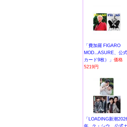
「費加羅 FIGARO
MOD...ASURE、公
カード9枚）」
価格
5219円
「LOADING新潮202
年...ク・シウ、公式