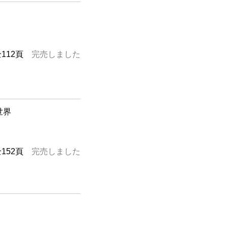
全112頁
完売しました
世界
全152頁
完売しました